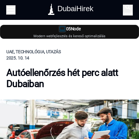
DubaiHirek
Keresés
05Node
Modern webfejlesztés és kereső optimalizálás
UAE, TECHNOLÓGIA, UTAZÁS
2025. 10. 14
Autóellenőrzés hét perc alatt
Dubaiban