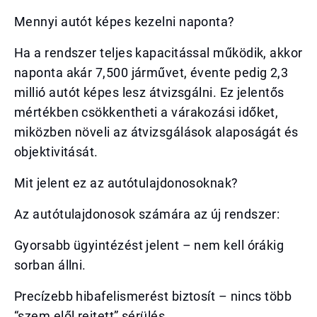
Mennyi autót képes kezelni naponta?
Ha a rendszer teljes kapacitással működik, akkor
naponta akár 7,500 járművet, évente pedig 2,3
millió autót képes lesz átvizsgálni. Ez jelentős
mértékben csökkentheti a várakozási időket,
miközben növeli az átvizsgálások alaposágát és
objektivitását.
Mit jelent ez az autótulajdonosoknak?
Az autótulajdonosok számára az új rendszer:
Gyorsabb ügyintézést jelent – nem kell órákig
sorban állni.
Precízebb hibafelismerést biztosít – nincs több
“szem elől rejtett” sérülés.