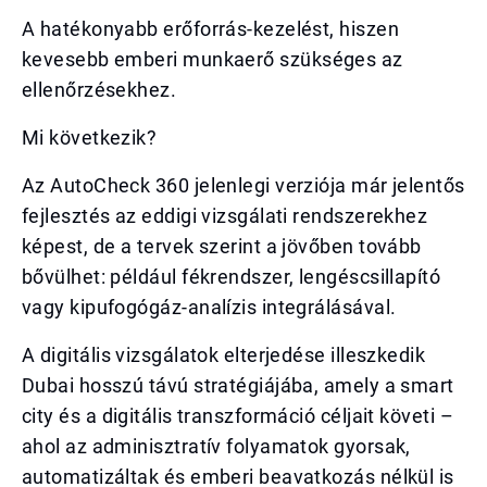
A hatékonyabb erőforrás-kezelést, hiszen
kevesebb emberi munkaerő szükséges az
ellenőrzésekhez.
Mi következik?
Az AutoCheck 360 jelenlegi verziója már jelentős
fejlesztés az eddigi vizsgálati rendszerekhez
képest, de a tervek szerint a jövőben tovább
bővülhet: például fékrendszer, lengéscsillapító
vagy kipufogógáz-analízis integrálásával.
A digitális vizsgálatok elterjedése illeszkedik
Dubai hosszú távú stratégiájába, amely a smart
city és a digitális transzformáció céljait követi –
ahol az adminisztratív folyamatok gyorsak,
automatizáltak és emberi beavatkozás nélkül is