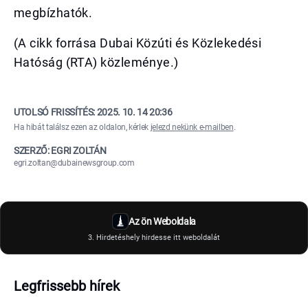
megbízhatók.
(A cikk forrása Dubai Közúti és Közlekedési
Hatóság (RTA) közleménye.)
UTOLSÓ FRISSÍTÉS:
2025. 10. 14 20:36
Ha hibát találsz ezen az oldalon, kérlek
jelezd nekünk e-mailben
.
SZERZŐ: EGRI ZOLTÁN
egri.zoltan@dubainewsgroup.com
Az ön Weboldala
3. Hirdetéshely hirdesse itt weboldalát
Legfrissebb hírek