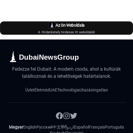
Az ön Weboldala
4. Hirdetéshely hirdesse itt weboldalát
DubaiNewsGroup
Fedezze fel Dubait: A modern csoda, ahol a kultúrák
találkoznak és a lehetőségek határtalanok.
Üzlet
Életmód
UAE
Technológia
Utazás
Ingatlan
Magyar
English
Русский
中文
हिंदी
اردو
Español
Français
Português