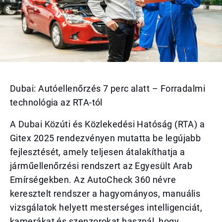
Dubai: Autóellenőrzés 7 perc alatt – Forradalmi
technológia az RTA-tól
A Dubai Közúti és Közlekedési Hatóság (RTA) a
Gitex 2025 rendezvényen mutatta be legújabb
fejlesztését, amely teljesen átalakíthatja a
járműellenőrzési rendszert az Egyesült Arab
Emírségekben. Az AutoCheck 360 névre
keresztelt rendszer a hagyományos, manuális
vizsgálatok helyett mesterséges intelligenciát,
kamerákat és szenzorokat használ, hogy