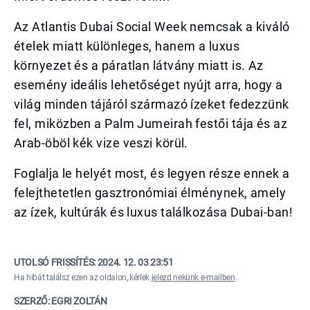
Az Atlantis Dubai Social Week nemcsak a kiváló
ételek miatt különleges, hanem a luxus
környezet és a páratlan látvány miatt is. Az
esemény ideális lehetőséget nyújt arra, hogy a
világ minden tájáról származó ízeket fedezzünk
fel, miközben a Palm Jumeirah festői tája és az
Arab-öböl kék vize veszi körül.
Foglalja le helyét most, és legyen része ennek a
felejthetetlen gasztronómiai élménynek, amely
az ízek, kultúrák és luxus találkozása Dubai-ban!
UTOLSÓ FRISSÍTÉS:
2024. 12. 03 23:51
Ha hibát találsz ezen az oldalon, kérlek
jelezd nekünk e-mailben
.
SZERZŐ: EGRI ZOLTÁN