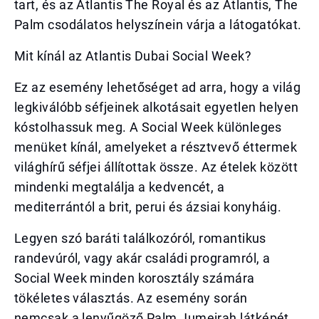
tart, és az Atlantis The Royal és az Atlantis, The
Palm csodálatos helyszínein várja a látogatókat.
Mit kínál az Atlantis Dubai Social Week?
Ez az esemény lehetőséget ad arra, hogy a világ
legkiválóbb séfjeinek alkotásait egyetlen helyen
kóstolhassuk meg. A Social Week különleges
menüket kínál, amelyeket a résztvevő éttermek
világhírű séfjei állítottak össze. Az ételek között
mindenki megtalálja a kedvencét, a
mediterrántól a brit, perui és ázsiai konyháig.
Legyen szó baráti találkozóról, romantikus
randevúról, vagy akár családi programról, a
Social Week minden korosztály számára
tökéletes választás. Az esemény során
nemcsak a lenyűgöző Palm Jumeirah látképét