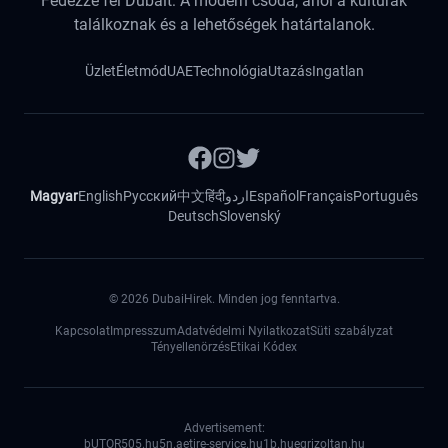
Fedezze fel Dubait: A modern csoda, ahol a kultúrák
találkoznak és a lehetőségek határtalanok.
Üzlet
Életmód
UAE
Technológia
Utazás
Ingatlan
Magyar
English
Русский
中文
हिंदी
اردو
Español
Français
Português
Deutsch
Slovenský
©
2026
DubaiHirek. Minden jog fenntartva.
Kapcsolat
Impresszum
Adatvédelmi Nyilatkozat
Süti szabályzat
Tényellenörzés
Etikai Kódex
Advertisement:
bUTOR5
05.hu
5n.ae
tire-service.hu
1b.hu
egrizoltan.hu