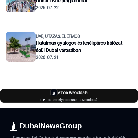
Dubai Invite programmal
2026. 07. 22
UAE, UTAZÁS, ÉLETMÓD
Hatalmas gyalogos és kerékpáros hálózat
épül Dubai városában
2026. 07. 21
Az ön Weboldala
4. Hirdetéshely hirdesse itt weboldalát
DubaiNewsGroup