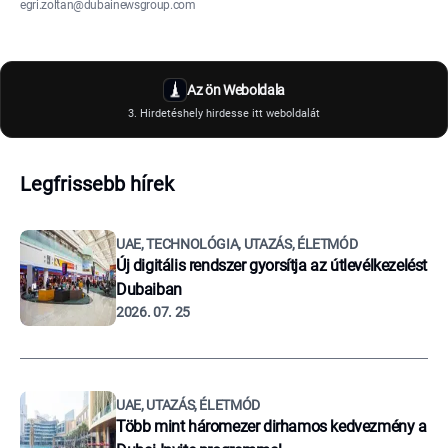
egri.zoltan@dubainewsgroup.com
Az ön Weboldala
3. Hirdetéshely hirdesse itt weboldalát
Legfrissebb hírek
UAE, TECHNOLÓGIA, UTAZÁS, ÉLETMÓD
Új digitális rendszer gyorsítja az útlevélkezelést
Dubaiban
2026. 07. 25
UAE, UTAZÁS, ÉLETMÓD
Több mint háromezer dirhamos kedvezmény a