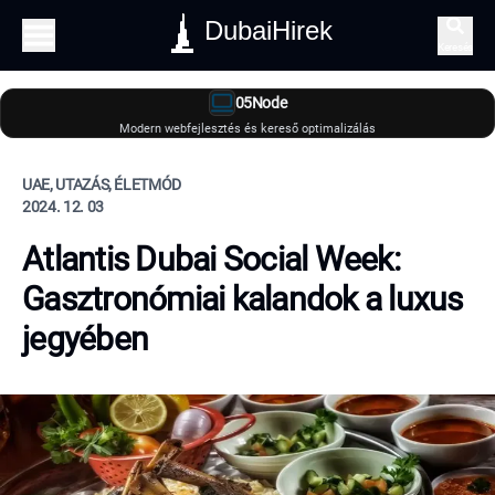
DubaiHirek
Keresés
05Node
Modern webfejlesztés és kereső optimalizálás
UAE, UTAZÁS, ÉLETMÓD
2024. 12. 03
Atlantis Dubai Social Week:
Gasztronómiai kalandok a luxus
jegyében