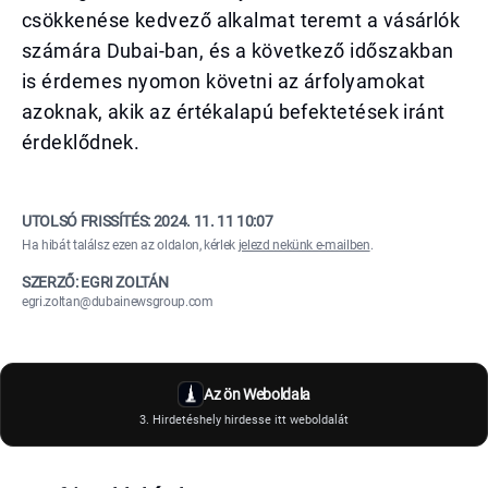
csökkenése kedvező alkalmat teremt a vásárlók
számára Dubai-ban, és a következő időszakban
is érdemes nyomon követni az árfolyamokat
azoknak, akik az értékalapú befektetések iránt
érdeklődnek.
UTOLSÓ FRISSÍTÉS:
2024. 11. 11 10:07
Ha hibát találsz ezen az oldalon, kérlek
jelezd nekünk e-mailben
.
SZERZŐ: EGRI ZOLTÁN
egri.zoltan@dubainewsgroup.com
Az ön Weboldala
3. Hirdetéshely hirdesse itt weboldalát