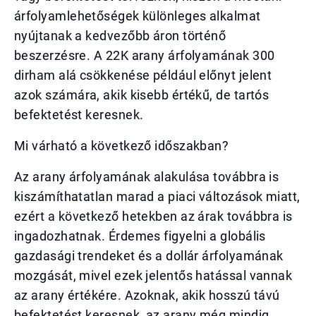
árfolyamlehetőségek különleges alkalmat
nyújtanak a kedvezőbb áron történő
beszerzésre. A 22K arany árfolyamának 300
dirham alá csökkenése például előnyt jelent
azok számára, akik kisebb értékű, de tartós
befektetést keresnek.
Mi várható a következő időszakban?
Az arany árfolyamának alakulása továbbra is
kiszámíthatatlan marad a piaci változások miatt,
ezért a következő hetekben az árak továbbra is
ingadozhatnak. Érdemes figyelni a globális
gazdasági trendeket és a dollár árfolyamának
mozgását, mivel ezek jelentős hatással vannak
az arany értékére. Azoknak, akik hosszú távú
befektetést keresnek, az arany még mindig