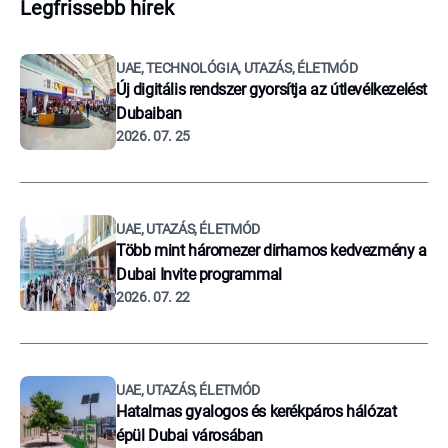
Legfrissebb hírek
UAE, TECHNOLÓGIA, UTAZÁS, ÉLETMÓD
Új digitális rendszer gyorsítja az útlevélkezelést
Dubaiban
2026. 07. 25
UAE, UTAZÁS, ÉLETMÓD
Több mint háromezer dirhamos kedvezmény a
Dubai Invite programmal
2026. 07. 22
UAE, UTAZÁS, ÉLETMÓD
Hatalmas gyalogos és kerékpáros hálózat
épül Dubai városában