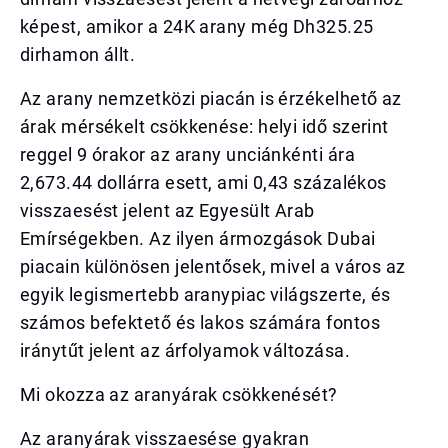
képest, amikor a 24K arany még Dh325.25
dirhamon állt.
Az arany nemzetközi piacán is érzékelhető az
árak mérsékelt csökkenése: helyi idő szerint
reggel 9 órakor az arany unciánkénti ára
2,673.44 dollárra esett, ami 0,43 százalékos
visszaesést jelent az Egyesült Arab
Emírségekben. Az ilyen ármozgások Dubai
piacain különösen jelentősek, mivel a város az
egyik legismertebb aranypiac világszerte, és
számos befektető és lakos számára fontos
iránytűt jelent az árfolyamok változása.
Mi okozza az aranyárak csökkenését?
Az aranyárak visszaesése gyakran