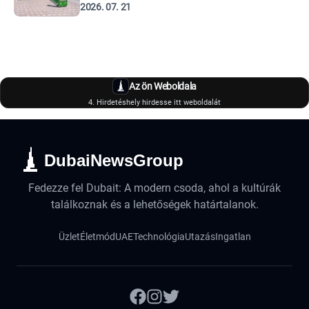
2026. 07. 21
Az ön Weboldala
4. Hirdetéshely hirdesse itt weboldalát
DubaiNewsGroup
Fedezze fel Dubait: A modern csoda, ahol a kultúrák
találkoznak és a lehetőségek határtalanok.
Üzlet
Életmód
UAE
Technológia
Utazás
Ingatlan