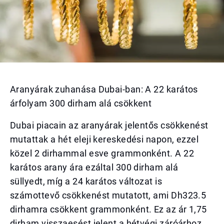
Aranyárak zuhanása Dubai-ban: A 22 karátos
árfolyam 300 dirham alá csökkent
Dubai piacain az aranyárak jelentős csökkenést
mutattak a hét eleji kereskedési napon, ezzel
közel 2 dirhammal esve grammonként. A 22
karátos arany ára ezáltal 300 dirham alá
süllyedt, míg a 24 karátos változat is
számottevő csökkenést mutatott, ami Dh323.5
dirhamra csökkent grammonként. Ez az ár 1,75
dirham visszaesést jelent a hétvégi záróárhoz