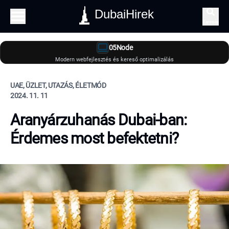
DubaiHirek
Keresés
05Node
Modern webfejlesztés és kereső optimalizálás
UAE, ÜZLET, UTAZÁS, ÉLETMÓD
2024. 11. 11
Aranyárzuhanás Dubai-ban:
Érdemes most befektetni?