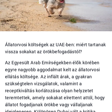
Állatorvosi költségek az UAE-ben: miért tartanak
vissza sokakat az örökbefogadástól?
Az Egyesült Arab Emírségekben élők körében
egyre nagyobb aggodalmat kelt az állatorvosi
ellátás költsége. Az inflált árak, a gyakran
szükségtelen vizsgálatok, valamint a
receptkiváltás korlátozása olyan helyzetet
teremtettek, amely sokakat elrettent attól, hogy
állatot fogadjanak örökbe vagy vállaljanak
ideiglenesen. Különösen Dubai vált a kritika