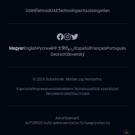
Üzlet
Életmód
UAE
Technológia
Utazás
Ingatlan
Magyar
English
Русский
中文
हिंदी
اردو
Español
Français
Português
Deutsch
Slovenský
©
2026
DubaiHirek. Minden jog fenntartva.
Kapcsolat
Impresszum
Adatvédelmi Nyilatkozat
Süti szabályzat
Tényellenörzés
Etikai Kódex
Advertisement:
bUTOR5
05.hu
5n.ae
tire-service.hu
1b.hu
egrizoltan.hu