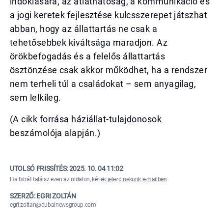
indoklására, az átláthatóság, a kommunikáció és
a jogi keretek fejlesztése kulcsszerepet játszhat
abban, hogy az állattartás ne csak a
tehetősebbek kiváltsága maradjon. Az
örökbefogadás és a felelős állattartás
ösztönzése csak akkor működhet, ha a rendszer
nem terheli túl a családokat – sem anyagilag,
sem lelkileg.
(A cikk forrása háziállat-tulajdonosok
beszámolója alapján.)
UTOLSÓ FRISSÍTÉS:
2025. 10. 04 11:02
Ha hibát találsz ezen az oldalon, kérlek
jelezd nekünk e-mailben
.
SZERZŐ: EGRI ZOLTÁN
egri.zoltan@dubainewsgroup.com