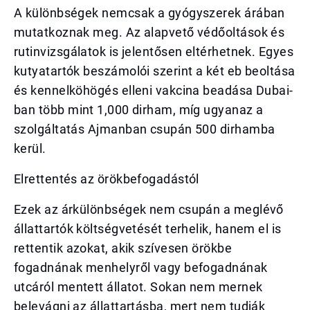
A különbségek nemcsak a gyógyszerek árában
mutatkoznak meg. Az alapvető védőoltások és
rutinvizsgálatok is jelentősen eltérhetnek. Egyes
kutyatartók beszámolói szerint a két eb beoltása
és kennelköhögés elleni vakcina beadása Dubai-
ban több mint 1,000 dirham, míg ugyanaz a
szolgáltatás Ajmanban csupán 500 dirhamba
kerül.
Elrettentés az örökbefogadástól
Ezek az árkülönbségek nem csupán a meglévő
állattartók költségvetését terhelik, hanem el is
rettentik azokat, akik szívesen örökbe
fogadnának menhelyről vagy befogadnának
utcáról mentett állatot. Sokan nem mernek
belevágni az állattartásba, mert nem tudják