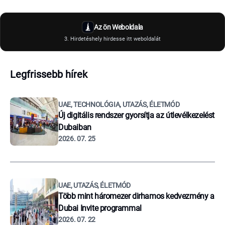
Az ön Weboldala
3. Hirdetéshely hirdesse itt weboldalát
Legfrissebb hírek
UAE, TECHNOLÓGIA, UTAZÁS, ÉLETMÓD
Új digitális rendszer gyorsítja az útlevélkezelést
Dubaiban
2026. 07. 25
UAE, UTAZÁS, ÉLETMÓD
Több mint háromezer dirhamos kedvezmény a
Dubai Invite programmal
2026. 07. 22