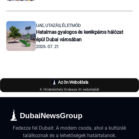
UAE, UTAZÁS, ÉLETMÓD
Hatalmas gyalogos és kerékpáros hálózat
épül Dubai városában
2026. 07. 21
Az ön Weboldala
4. Hirdetéshely hirdesse itt weboldalát
DubaiNewsGroup
Fedezze fel Dubait: A modern csoda, ahol a kultúrák
találkoznak és a lehetőségek határtalanok.