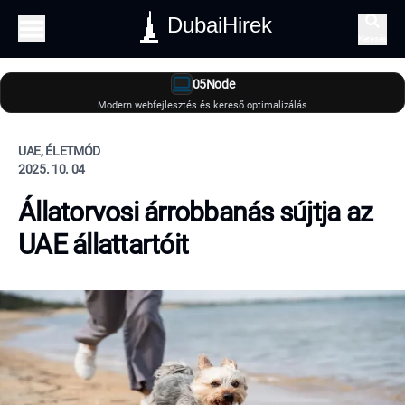
DubaiHirek
Keresés
05Node
Modern webfejlesztés és kereső optimalizálás
UAE, ÉLETMÓD
2025. 10. 04
Állatorvosi árrobbanás sújtja az
UAE állattartóit