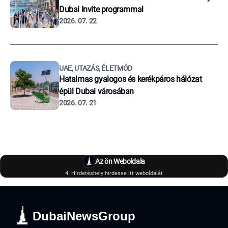
Dubai Invite programmal
2026. 07. 22
UAE, UTAZÁS, ÉLETMÓD
Hatalmas gyalogos és kerékpáros hálózat
épül Dubai városában
2026. 07. 21
Az ön Weboldala
4. Hirdetéshely hirdesse itt weboldalát
DubaiNewsGroup