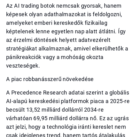
Az AI trading botok nemcsak gyorsak, hanem
képesek olyan adathalmazokat is feldolgozni,
amelyeket emberi kereskedők fizikailag
képtelenek lenne egyetlen nap alatt átlátni. Így
az érzelmi döntések helyett adatvezérelt
stratégiákat alkalmaznak, amivel elkerülhetők a
pánikreakciók vagy a mohóság okozta
veszteségek.
A piac robbanásszerű növekedése
A Precedence Research adatai szerint a globális
AI-alapú kereskedési platformok piaca a 2025-re
becsült 13,52 milliárd dollárról 2034-re
várhatóan 69,95 milliárd dollárra nő. Ez az ugrás
azt jelzi, hogy a technológia iránti kereslet nem
csak ideiglenes trend, hanem tartós átalakulás