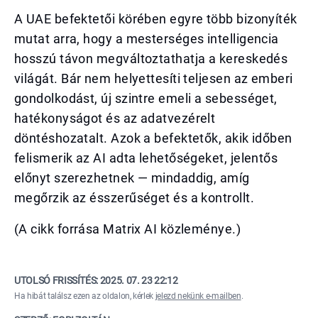
A UAE befektetői körében egyre több bizonyíték
mutat arra, hogy a mesterséges intelligencia
hosszú távon megváltoztathatja a kereskedés
világát. Bár nem helyettesíti teljesen az emberi
gondolkodást, új szintre emeli a sebességet,
hatékonyságot és az adatvezérelt
döntéshozatalt. Azok a befektetők, akik időben
felismerik az AI adta lehetőségeket, jelentős
előnyt szerezhetnek — mindaddig, amíg
megőrzik az ésszerűséget és a kontrollt.
(A cikk forrása Matrix AI közleménye.)
UTOLSÓ FRISSÍTÉS:
2025. 07. 23 22:12
Ha hibát találsz ezen az oldalon, kérlek
jelezd nekünk e-mailben
.