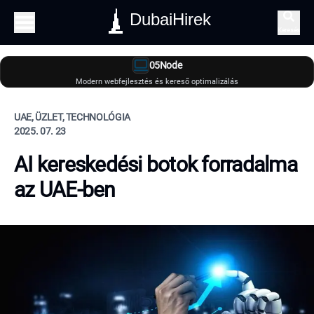
DubaiHirek
Keresés
05Node
Modern webfejlesztés és kereső optimalizálás
UAE, ÜZLET, TECHNOLÓGIA
2025. 07. 23
AI kereskedési botok forradalma
az UAE-ben