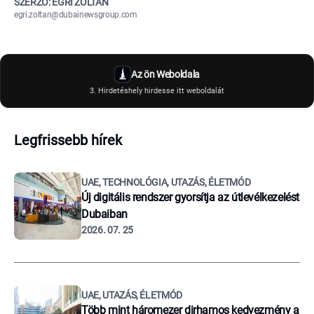
SZERZŐ: EGRI ZOLTÁN
egri.zoltan@dubainewsgroup.com
Az ön Weboldala
3. Hirdetéshely hirdesse itt weboldalát
Legfrissebb hírek
UAE, TECHNOLÓGIA, UTAZÁS, ÉLETMÓD
Új digitális rendszer gyorsítja az útlevélkezelést
Dubaiban
2026. 07. 25
UAE, UTAZÁS, ÉLETMÓD
Több mint háromezer dirhamos kedvezmény a