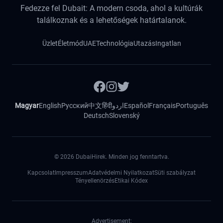
Fedezze fel Dubait: A modern csoda, ahol a kultúrák
találkoznak és a lehetőségek határtalanok.
Üzlet
Életmód
UAE
Technológia
Utazás
Ingatlan
Magyar
English
Русский
中文
हिंदी
اردو
Español
Français
Português
Deutsch
Slovenský
©
2026
DubaiHirek. Minden jog fenntartva.
Kapcsolat
Impresszum
Adatvédelmi Nyilatkozat
Süti szabályzat
Tényellenörzés
Etikai Kódex
Advertisement: