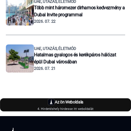
UAE, UTAZÁS, ÉLETMÓD
Több mint háromezer dirhamos kedvezmény a
Dubai Invite programmal
2026. 07. 22
UAE, UTAZÁS, ÉLETMÓD
Hatalmas gyalogos és kerékpáros hálózat
épül Dubai városában
2026. 07. 21
Az ön Weboldala
4. Hirdetéshely hirdesse itt weboldalát