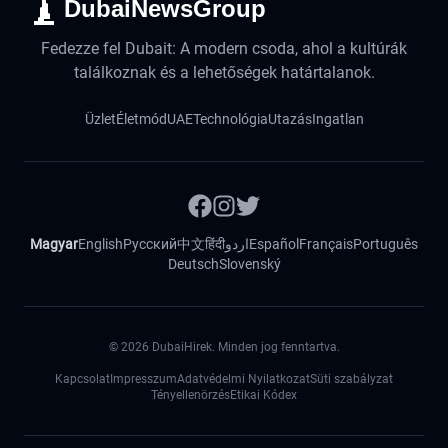
DubaiNewsGroup
Fedezze fel Dubait: A modern csoda, ahol a kultúrák
találkoznak és a lehetőségek határtalanok.
Üzlet
Életmód
UAE
Technológia
Utazás
Ingatlan
Magyar
English
Русский
中文
हिंदी
اردو
Español
Français
Português
Deutsch
Slovenský
©
2026
DubaiHirek. Minden jog fenntartva.
Kapcsolat
Impresszum
Adatvédelmi Nyilatkozat
Süti szabályzat
Tényellenörzés
Etikai Kódex