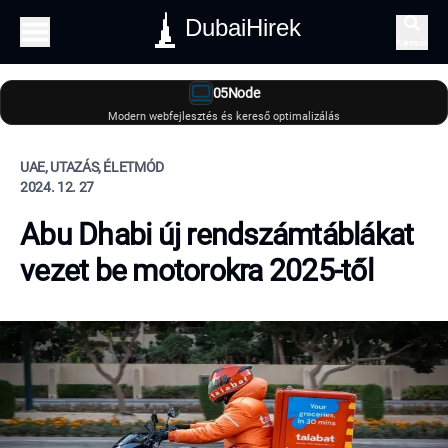
DubaiHirek
Keresés
05Node
Modern webfejlesztés és kereső optimalizálás
UAE, UTAZÁS, ÉLETMÓD
2024. 12. 27
Abu Dhabi új rendszámtáblákat
vezet be motorokra 2025-től