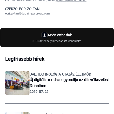
Ha hibát találsz ezen az oldalon, kérlek
jelezd nekünk e-mailben
.
SZERZŐ: EGRI ZOLTÁN
egri.zoltan@dubainewsgroup.com
Az ön Weboldala
3. Hirdetéshely hirdesse itt weboldalát
Legfrissebb hírek
UAE, TECHNOLÓGIA, UTAZÁS, ÉLETMÓD
Új digitális rendszer gyorsítja az útlevélkezelést
Dubaiban
2026. 07. 25