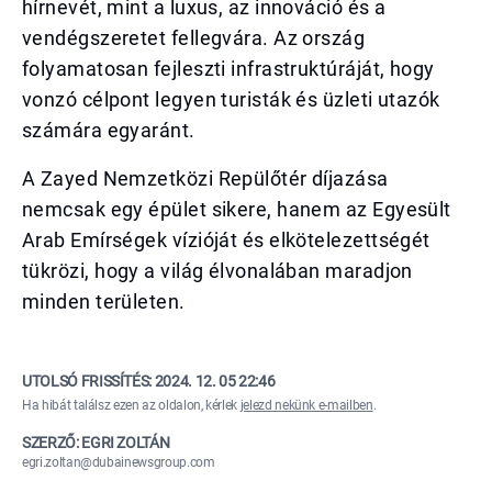
hírnevét, mint a luxus, az innováció és a
vendégszeretet fellegvára. Az ország
folyamatosan fejleszti infrastruktúráját, hogy
vonzó célpont legyen turisták és üzleti utazók
számára egyaránt.
A Zayed Nemzetközi Repülőtér díjazása
nemcsak egy épület sikere, hanem az Egyesült
Arab Emírségek vízióját és elkötelezettségét
tükrözi, hogy a világ élvonalában maradjon
minden területen.
UTOLSÓ FRISSÍTÉS:
2024. 12. 05 22:46
Ha hibát találsz ezen az oldalon, kérlek
jelezd nekünk e-mailben
.
SZERZŐ: EGRI ZOLTÁN
egri.zoltan@dubainewsgroup.com