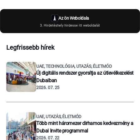
Az ön Weboldala
3. Hirdetéshely hirdesse itt weboldalát
Legfrissebb hírek
UAE, TECHNOLÓGIA, UTAZÁS, ÉLETMÓD
Új digitális rendszer gyorsítja az útlevélkezelést
Dubaiban
2026. 07. 25
UAE, UTAZÁS, ÉLETMÓD
Több mint háromezer dirhamos kedvezmény a
Dubai Invite programmal
2026. 07. 22