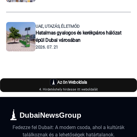
UAE, UTAZÁS, ÉLETMÓD
Hatalmas gyalogos és kerékpáros hálózat
épül Dubai városában
2026. 07. 21
Az ön Weboldala
4. Hirdetéshely hirdesse itt weboldalát
DubaiNewsGroup
Fedezze fel Dubait: A modern csoda, ahol a kultúrák
találkoznak és a lehetőségek határtalanok.