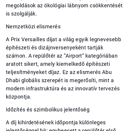
megoldások az ökológiai lábnyom csökkentését
is szolgálják.
Nemzetközi elismerés
A Prix Versailles díjat a világ egyik legnevesebb
építészeti és dizájnversenyeként tartják
számon. A repülőtér az “Airport” kategóriában
aratott sikert, amely kiemelkedő építészeti
teljesítményeket díjaz. Ez az elismerés Abu
Dhabi globális szerepét is megerősíti, mint a
modern infrastruktúra és az innovatív tervezés
központja.
Időzítés és szimbolikus jelentőség
A díj kihirdetésének időpontja különleges
jelentőséggel bír: egybeesett a repülőtér első