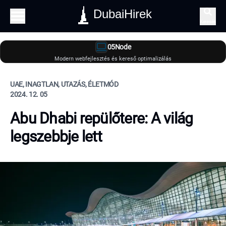
DubaiHirek
Keresés
05Node
Modern webfejlesztés és kereső optimalizálás
UAE, INAGTLAN, UTAZÁS, ÉLETMÓD
2024. 12. 05
Abu Dhabi repülőtere: A világ
legszebbje lett