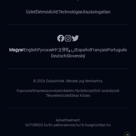
Üzlet
Életmód
UAE
Technológia
Utazás
Ingatlan
Magyar
English
Русский
中文
हिंदी
اردو
Español
Français
Português
Deutsch
Slovenský
©
2026
DubaiHirek. Minden jog fenntartva.
Kapcsolat
Impresszum
Adatvédelmi Nyilatkozat
Süti szabályzat
Tényellenörzés
Etikai Kódex
Advertisement:
bUTOR5
05.hu
5n.ae
tire-service.hu
1b.hu
egrizoltan.hu