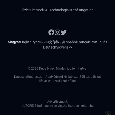
Üzlet
Életmód
UAE
Technológia
Utazás
Ingatlan
Magyar
English
Русский
中文
हिंदी
اردو
Español
Français
Português
Deutsch
Slovenský
©
2026
DubaiHirek. Minden jog fenntartva.
Kapcsolat
Impresszum
Adatvédelmi Nyilatkozat
Süti szabályzat
Tényellenörzés
Etikai Kódex
Advertisement:
bUTOR5
05.hu
5n.ae
tire-service.hu
1b.hu
egrizoltan.hu