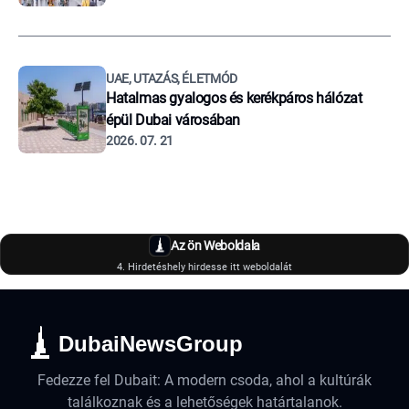
UAE, UTAZÁS, ÉLETMÓD
Hatalmas gyalogos és kerékpáros hálózat
épül Dubai városában
2026. 07. 21
Az ön Weboldala
4. Hirdetéshely hirdesse itt weboldalát
DubaiNewsGroup
Fedezze fel Dubait: A modern csoda, ahol a kultúrák
találkoznak és a lehetőségek határtalanok.