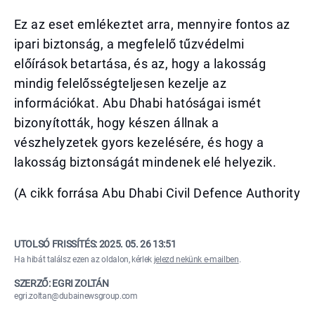
Ez az eset emlékeztet arra, mennyire fontos az
ipari biztonság, a megfelelő tűzvédelmi
előírások betartása, és az, hogy a lakosság
mindig felelősségteljesen kezelje az
információkat. Abu Dhabi hatóságai ismét
bizonyították, hogy készen állnak a
vészhelyzetek gyors kezelésére, és hogy a
lakosság biztonságát mindenek elé helyezik.
(A cikk forrása Abu Dhabi Civil Defence Authority
UTOLSÓ FRISSÍTÉS:
2025. 05. 26 13:51
Ha hibát találsz ezen az oldalon, kérlek
jelezd nekünk e-mailben
.
SZERZŐ: EGRI ZOLTÁN
egri.zoltan@dubainewsgroup.com