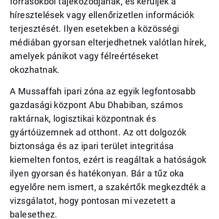
forrásokból tájékozódjanak, és kerüljék a
híresztelések vagy ellenőrizetlen információk
terjesztését. Ilyen esetekben a közösségi
médiában gyorsan elterjedhetnek valótlan hírek,
amelyek pánikot vagy félreértéseket
okozhatnak.
A Mussaffah ipari zóna az egyik legfontosabb
gazdasági központ Abu Dhabiban, számos
raktárnak, logisztikai központnak és
gyártóüzemnek ad otthont. Az ott dolgozók
biztonsága és az ipari terület integritása
kiemelten fontos, ezért is reagáltak a hatóságok
ilyen gyorsan és hatékonyan. Bár a tűz oka
egyelőre nem ismert, a szakértők megkezdték a
vizsgálatot, hogy pontosan mi vezetett a
balesethez.