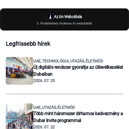
Az ön Weboldala
3. Hirdetéshely hirdesse itt weboldalát
Legfrissebb hírek
UAE, TECHNOLÓGIA, UTAZÁS, ÉLETMÓD
Új digitális rendszer gyorsítja az útlevélkezelést
Dubaiban
2026. 07. 25
UAE, UTAZÁS, ÉLETMÓD
Több mint háromezer dirhamos kedvezmény a
Dubai Invite programmal
2026. 07. 22