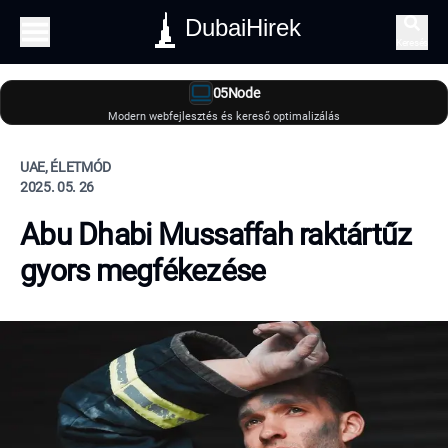
DubaiHirek
Keresés
05Node
Modern webfejlesztés és kereső optimalizálás
UAE, ÉLETMÓD
2025. 05. 26
Abu Dhabi Mussaffah raktártűz
gyors megfékezése