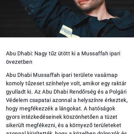
Abu Dhabi: Nagy tűz ütött ki a Mussaffah ipari
övezetben
Abu Dhabi Mussaffah ipari területe vasárnap
komoly tűzeset színhelye volt, amikor egy raktár
gyulladt ki. Az Abu Dhabi Rendőrség és a Polgári
Védelem csapatai azonnal a helyszínre érkeztek,
hogy megfékezzék a lángokat. A hatóságok
gyors intézkedéseinek köszönhetően a tüzet
sikerült megfékezni, és a környező területeket
azonnal kiürítették, hogy a közelben dolgozók és