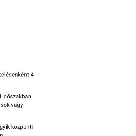
kelésenként 4
i időszakban
tások vagy
gyik központi
om