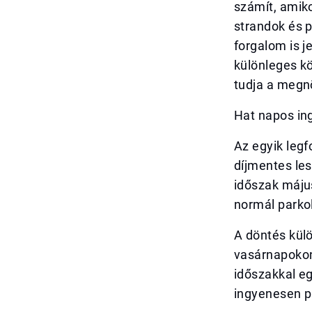
számít, amiko
strandok és 
forgalom is 
különleges kö
tudja a megn
Hat napos in
Az egyik legf
díjmentes les
időszak május
normál parkol
A döntés kül
vasárnapokon 
időszakkal e
ingyenesen pa