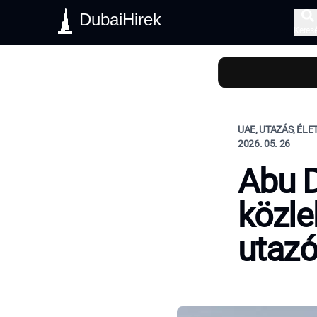
DubaiHirek
Keres
UAE, UTAZÁS, ÉL
2026. 05. 26
Abu D
közle
utazó