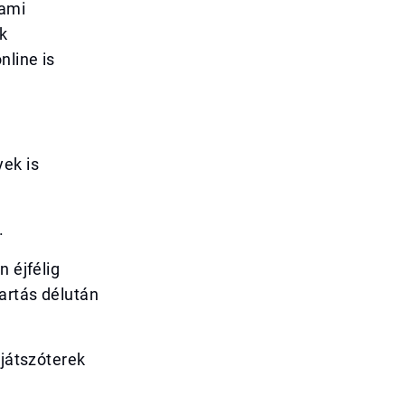
lami
k
nline is
ek is
.
n éjfélig
artás délután
 játszóterek