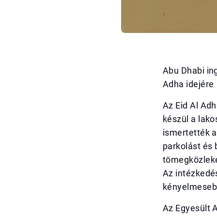
Abu Dhabi ing
Adha idejére
Az Eid Al Adh
készül a lak
ismertették 
parkolást és 
tömegközleked
Az intézkedés
kényelmesebb
Az Egyesült 