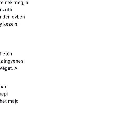
telnek meg, a
özötti
inden évben
y kezelni
ületén
Az ingyenes
véget. A
iban
nepi
ehet majd