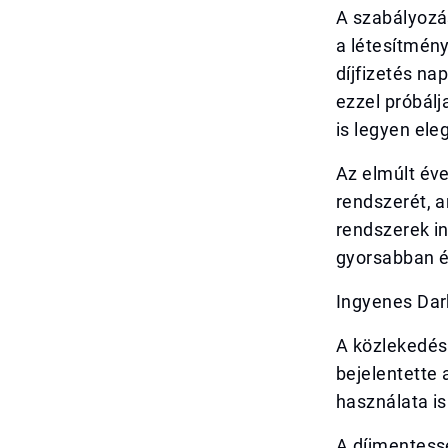
A szabályozá
a létesítmén
díjfizetés na
ezzel próbálj
is legyen ele
Az elmúlt éve
rendszerét, a
rendszerek in
gyorsabban é
Ingyenes Darb
A közlekedés
bejelentette 
használata is
A díjmentess