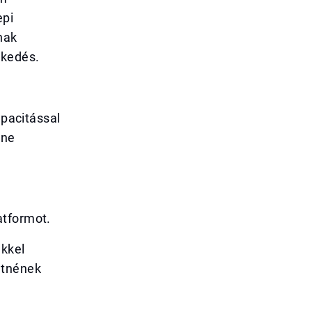
epi
nak
ekedés.
apacitással
ine
atformot.
ekkel
etnének