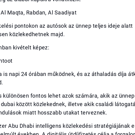
 Al Maqta, Rabdan, Al Saadiyat
elési pontokon az autósok az ünnep teljes ideje alatt
sen közlekedhetnek majd.
ban kivételt képez:
ntoot
 is napi 24 órában működnek, és az áthaladás díja át
d.
s különösen fontos lehet azok számára, akik az ünnep
dubai között közlekednek, illetve akik családi látoga
ándulások miatt hosszabb utakat terveznek.
er Abu Dhabi intelligens közlekedési stratégiájának e
 elmúlt években. A digitális útdíjfizetés célja a forgal