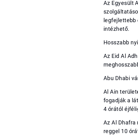
Az Egyesült 
szolgáltatáso
legfejlettebb
intézhető.
Hosszabb nyi
Az Eid Al Ad
meghosszabbít
Abu Dhabi vár
Al Ain terüle
fogadják a lá
4 órától éjféli
Az Al Dhafra 
reggel 10 órá