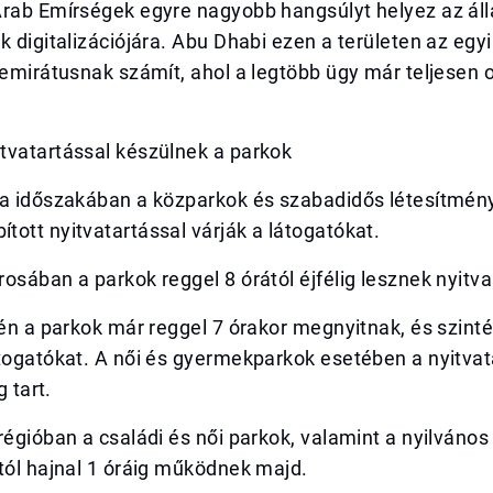
Arab Emírségek egyre nagyobb hangsúlyt helyez az ál
k digitalizációjára. Abu Dhabi ezen a területen az egyi
 emirátusnak számít, ahol a legtöbb ügy már teljesen o
tvatartással készülnek a parkok
ha időszakában a közparkok és szabadidős létesítmény
ott nyitvatartással várják a látogatókat.
osában a parkok reggel 8 órától éjfélig lesznek nyitva
tén a parkok már reggel 7 órakor megnyitnak, és szinté
togatókat. A női és gyermekparkok esetében a nyitvat
g tart.
régióban a családi és női parkok, valamint a nyilvános
tól hajnal 1 óráig működnek majd.