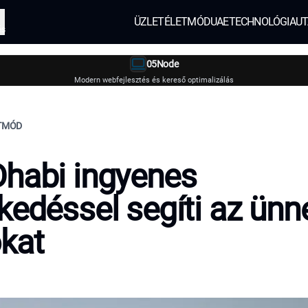
ÜZLET
ÉLETMÓD
UAE
TECHNOLÓGIA
UT
és
05Node
Modern webfejlesztés és kereső optimalizálás
ETMÓD
habi ingyenes
kedéssel segíti az ünn
kat