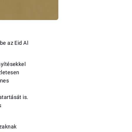
be az Eid Al
nyítésekkel
zletesen
enes
tartását is.
s
szaknak