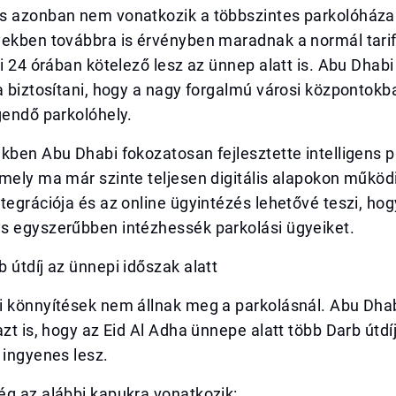
s azonban nem vonatkozik a többszintes parkolóháza
yekben továbbra is érvényben maradnak a normál tarif
pi 24 órában kötelező lesz az ünnep alatt is. Abu Dhab
a biztosítani, hogy a nagy forgalmú városi központok
gendő parkolóhely.
kben Abu Dhabi fokozatosan fejlesztette intelligens p
mely ma már szinte teljesen digitális alapokon működi
tegrációja és az online ügyintézés lehetővé teszi, ho
s egyszerűbben intézhessék parkolási ügyeiket.
 útdíj az ünnepi időszak alatt
i könnyítések nem állnak meg a parkolásnál. Abu Dha
azt is, hogy az Eid Al Adha ünnepe alatt több Darb útd
 ingyenes lesz.
ég az alábbi kapukra vonatkozik: