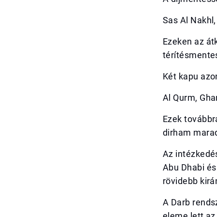
Sas Al Nakhl,
Ezeken az átk
térítésmente
Két kapu azon
Al Qurm, Gha
Ezek továbbra
dirham mara
Az intézkedé
Abu Dhabi és 
rövidebb kir
A Darb rendsz
eleme lett az