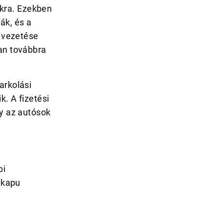
kra. Ezekben
ák, és a
i vezetése
ban továbbra
arkolási
k. A fizetési
gy az autósok
bi
íjkapu