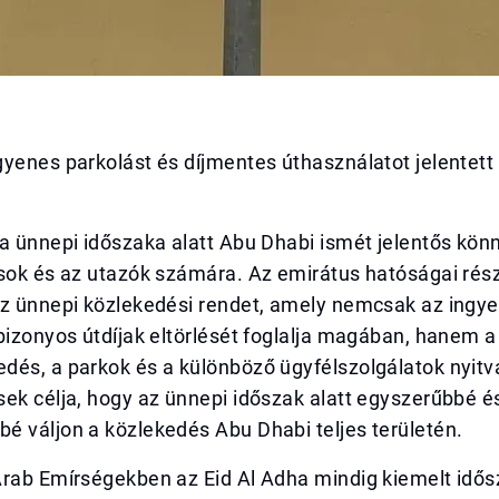
yenes parkolást és díjmentes úthasználatot jelentett 
a ünnepi időszaka alatt Abu Dhabi ismét jelentős kön
osok és az utazók számára. Az emirátus hatóságai rés
az ünnepi közlekedési rendet, amely nemcsak az ingy
bizonyos útdíjak eltörlését foglalja magában, hanem a
és, a parkok és a különböző ügyfélszolgálatok nyitva
ek célja, hogy az ünnepi időszak alatt egyszerűbbé é
é váljon a közlekedés Abu Dhabi teljes területén.
Arab Emírségekben az Eid Al Adha mindig kiemelt idő