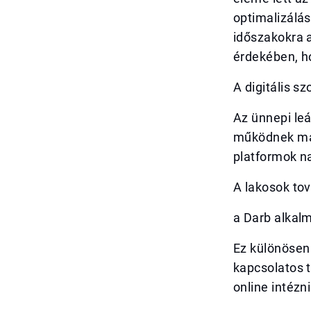
optimalizálá
időszakokra 
érdekében, h
A digitális 
Az ünnepi leá
működnek maj
platformok n
A lakosok tov
a Darb alkal
Ez különösen 
kapcsolatos 
online intézn