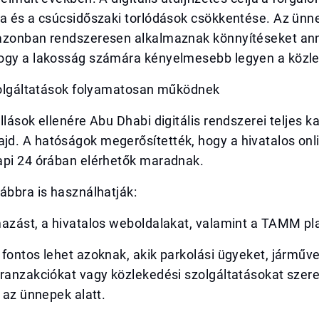
sa és a csúcsidőszaki torlódások csökkentése. Az ünn
azonban rendszeresen alkalmaznak könnyítéseket an
ogy a lakosság számára kényelmesebb legyen a közl
szolgáltatások folyamatosan működnek
llások ellenére Abu Dhabi digitális rendszerei teljes k
d. A hatóságok megerősítették, hogy a hivatalos onl
api 24 órában elérhetők maradnak.
ábbra is használhatják:
mazást, a hivatalos weboldalakat, valamint a TAMM pl
fontos lehet azoknak, akik parkolási ügyeket, járműv
tranzakciókat vagy közlekedési szolgáltatásokat szer
i az ünnepek alatt.