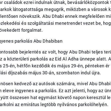
r családok ezrei indulnak útnak, bevásárlóközpontok 
parkok látogatottsága megugrik, miközben a városok k
jelentősen növekszik. Abu Dhabi ennek megfelelően m
zlekedési és szolgáltatási menetrendet vezet be, hog
övekedett forgalmat.
gyenes parkolás Abu Dhabiban
ontosabb bejelentés az volt, hogy Abu Dhabi teljes ter
z a közterületi parkolás az Eid Al Adha ünnepe alatt. 
 25-én, hétfőn kezdődik és május 29-én, pénteken ér 
ási díjszabás május 30-án, szombaton indul újra.
önösen kedvező az autósok számára, mivel Abu Dhab
eleve ingyenes a parkolás. Ez azt jelenti, hogy az ün
gyütt összesen hat egymást követő napon keresztül l
rkolni az emirátus legtöbb nyilvános parkolóhelyén.