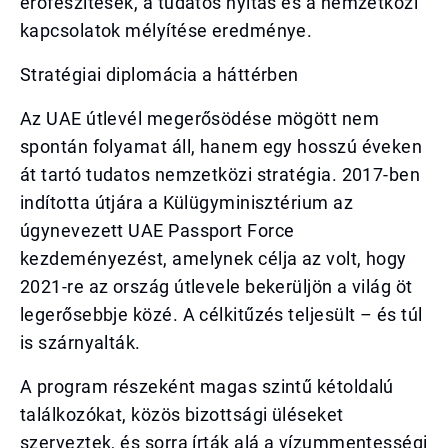
erőfeszítések, a tudatos nyitás és a nemzetközi
kapcsolatok mélyítése eredménye.
Stratégiai diplomácia a háttérben
Az UAE útlevél megerősödése mögött nem
spontán folyamat áll, hanem egy hosszú éveken
át tartó tudatos nemzetközi stratégia. 2017-ben
indította útjára a Külügyminisztérium az
úgynevezett UAE Passport Force
kezdeményezést, amelynek célja az volt, hogy
2021-re az ország útlevele bekerüljön a világ öt
legerősebbje közé. A célkitűzés teljesült – és túl
is szárnyalták.
A program részeként magas szintű kétoldalú
találkozókat, közös bizottsági üléseket
szerveztek, és sorra írták alá a vízummentességi