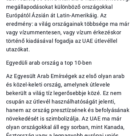
megállapodásokat különböző országokkal
Európától Ázsián át Latin-Amerikáig. Az
eredmény: a világ országainak többsége ma már
vagy vízummentesen, vagy vízum érkezéskor
történő kiadásával fogadja az UAE útlevéllel
utazókat.
Egyedüli arab ország a top 10-ben
Az Egyesült Arab Emírségek az első olyan arab
és közel-keleti ország, amelynek útlevele
bekerült a világ tíz legerősebbje közé. Ez nem
csupán az útlevél használhatóságát jelenti,
hanem az ország presztízsének és befolyásának
növekedését is szimbolizálja. Az UAE ma már
olyan országokkal áll egy sorban, mint Kanada,
Észtország vagy a legnagyobb európai uniós