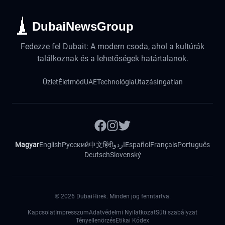
DubaiNewsGroup
Fedezze fel Dubait: A modern csoda, ahol a kultúrák
találkoznak és a lehetőségek határtalanok.
Üzlet
Életmód
UAE
Technológia
Utazás
Ingatlan
Magyar
English
Русский
中文
हिंदी
اردو
Español
Français
Português
Deutsch
Slovenský
©
2026
DubaiHirek. Minden jog fenntartva.
Kapcsolat
Impresszum
Adatvédelmi Nyilatkozat
Süti szabályzat
Tényellenörzés
Etikai Kódex