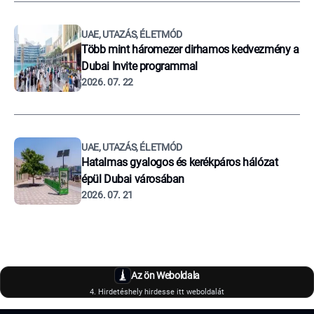
UAE, UTAZÁS, ÉLETMÓD
Több mint háromezer dirhamos kedvezmény a
Dubai Invite programmal
2026. 07. 22
UAE, UTAZÁS, ÉLETMÓD
Hatalmas gyalogos és kerékpáros hálózat
épül Dubai városában
2026. 07. 21
Az ön Weboldala
4. Hirdetéshely hirdesse itt weboldalát