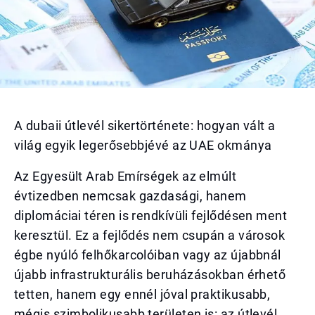
A dubaii útlevél sikertörténete: hogyan vált a
világ egyik legerősebbjévé az UAE okmánya
Az Egyesült Arab Emírségek az elmúlt
évtizedben nemcsak gazdasági, hanem
diplomáciai téren is rendkívüli fejlődésen ment
keresztül. Ez a fejlődés nem csupán a városok
égbe nyúló felhőkarcolóiban vagy az újabbnál
újabb infrastrukturális beruházásokban érhető
tetten, hanem egy ennél jóval praktikusabb,
mégis szimbolikusabb területen is: az útlevél