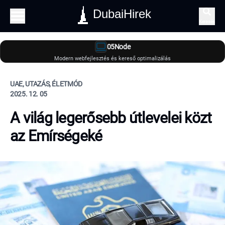
DubaiHirek
Keresés
05Node
Modern webfejlesztés és kereső optimalizálás
UAE, UTAZÁS, ÉLETMÓD
2025. 12. 05
A világ legerősebb útlevelei közt
az Emírségeké