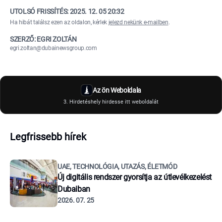
UTOLSÓ FRISSÍTÉS:
2025. 12. 05 20:32
Ha hibát találsz ezen az oldalon, kérlek
jelezd nekünk e-mailben
.
SZERZŐ: EGRI ZOLTÁN
egri.zoltan@dubainewsgroup.com
Az ön Weboldala
3. Hirdetéshely hirdesse itt weboldalát
Legfrissebb hírek
UAE, TECHNOLÓGIA, UTAZÁS, ÉLETMÓD
Új digitális rendszer gyorsítja az útlevélkezelést
Dubaiban
2026. 07. 25