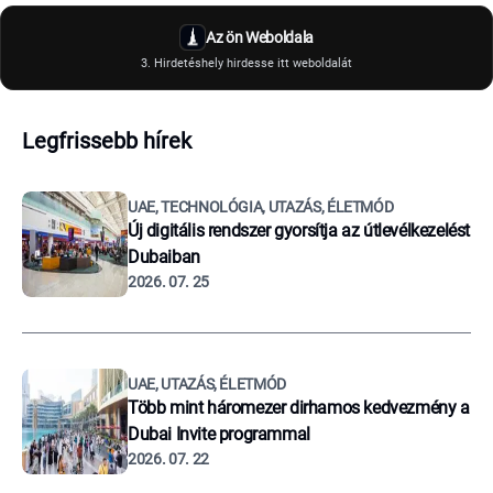
Az ön Weboldala
3. Hirdetéshely hirdesse itt weboldalát
Legfrissebb hírek
UAE, TECHNOLÓGIA, UTAZÁS, ÉLETMÓD
Új digitális rendszer gyorsítja az útlevélkezelést
Dubaiban
2026. 07. 25
UAE, UTAZÁS, ÉLETMÓD
Több mint háromezer dirhamos kedvezmény a
Dubai Invite programmal
2026. 07. 22