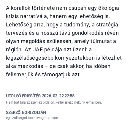
A korallok története nem csupán egy ökológiai
krízis narratívája, hanem egy lehetőség is.
Lehetőség arra, hogy a tudomány, a stratégiai
tervezés és a hosszú távú gondolkodás révén
olyan megoldás szülessen, amely túlmutat a
régión. Az UAE példája azt üzeni: a
legszélsőségesebb környezetekben is létezhet
alkalmazkodás – de csak akkor, ha időben
felismerjük és támogatjuk azt.
UTOLSÓ FRISSÍTÉS:
2026. 02. 22 22:58
Ha hibát találsz ezen az oldalon, kérlek
jelezd nekünk e-mailben
.
SZERZŐ: EGRI ZOLTÁN
egri.zoltan@dubainewsgroup.com