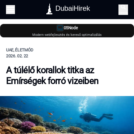
DubaiHirek
Keresés
05Node
Modern webfejlesztés és kereső optimalizálás
UAE, ÉLETMÓD
2026. 02. 22
A túlélő korallok titka az
Emírségek forró vizeiben