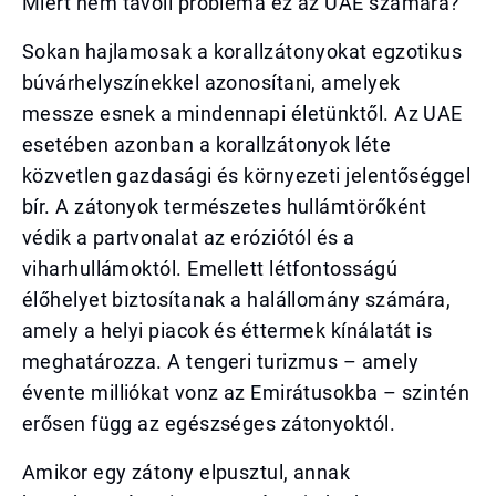
Miért nem távoli probléma ez az UAE számára?
Sokan hajlamosak a korallzátonyokat egzotikus
búvárhelyszínekkel azonosítani, amelyek
messze esnek a mindennapi életünktől. Az UAE
esetében azonban a korallzátonyok léte
közvetlen gazdasági és környezeti jelentőséggel
bír. A zátonyok természetes hullámtörőként
védik a partvonalat az eróziótól és a
viharhullámoktól. Emellett létfontosságú
élőhelyet biztosítanak a halállomány számára,
amely a helyi piacok és éttermek kínálatát is
meghatározza. A tengeri turizmus – amely
évente milliókat vonz az Emirátusokba – szintén
erősen függ az egészséges zátonyoktól.
Amikor egy zátony elpusztul, annak