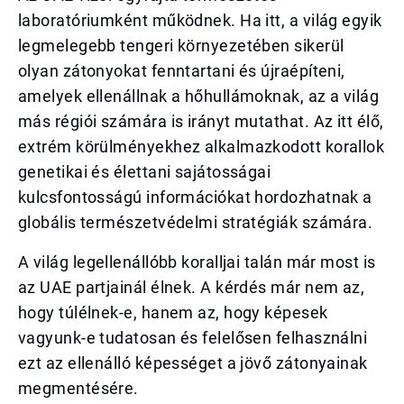
laboratóriumként működnek. Ha itt, a világ egyik
legmelegebb tengeri környezetében sikerül
olyan zátonyokat fenntartani és újraépíteni,
amelyek ellenállnak a hőhullámoknak, az a világ
más régiói számára is irányt mutathat. Az itt élő,
extrém körülményekhez alkalmazkodott korallok
genetikai és élettani sajátosságai
kulcsfontosságú információkat hordozhatnak a
globális természetvédelmi stratégiák számára.
A világ legellenállóbb koralljai talán már most is
az UAE partjainál élnek. A kérdés már nem az,
hogy túlélnek-e, hanem az, hogy képesek
vagyunk-e tudatosan és felelősen felhasználni
ezt az ellenálló képességet a jövő zátonyainak
megmentésére.