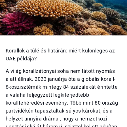
Korallok a túlélés határán: miért különleges az
UAE példája?
A világ korallzátonyai soha nem látott nyomás
alatt állnak. 2023 januárja óta a globális korall-
ökoszisztémák mintegy 84 százalékát érintette
a valaha feljegyzett legkiterjedtebb
korallfehéredési esemény. Több mint 80 ország
partvidékén tapasztaltak súlyos károkat, és a
helyzet annyira drámai, hogy a nemzetközi
riasztási skálát három új szinttel kellett bővíteni.