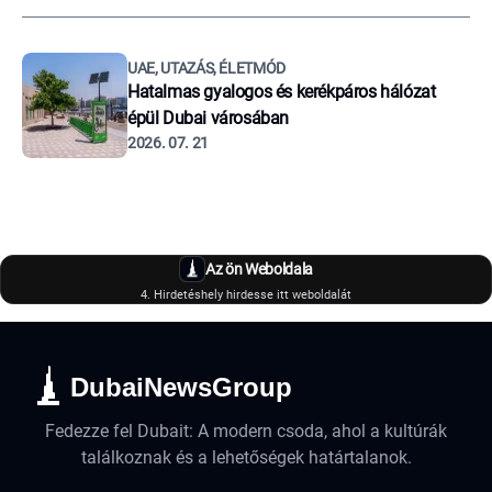
UAE, UTAZÁS, ÉLETMÓD
Hatalmas gyalogos és kerékpáros hálózat
épül Dubai városában
2026. 07. 21
Az ön Weboldala
4. Hirdetéshely hirdesse itt weboldalát
DubaiNewsGroup
Fedezze fel Dubait: A modern csoda, ahol a kultúrák
találkoznak és a lehetőségek határtalanok.