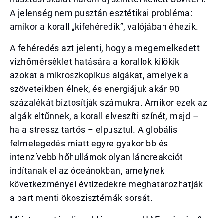
A jelenség nem pusztán esztétikai probléma:
amikor a korall „kifehéredik”, valójában éhezik.
A fehéredés azt jelenti, hogy a megemelkedett
vízhőmérséklet hatására a korallok kilökik
azokat a mikroszkopikus algákat, amelyek a
szöveteikben élnek, és energiájuk akár 90
százalékát biztosítják számukra. Amikor ezek az
algák eltűnnek, a korall elveszíti színét, majd –
ha a stressz tartós – elpusztul. A globális
felmelegedés miatt egyre gyakoribb és
intenzívebb hőhullámok olyan láncreakciót
indítanak el az óceánokban, amelynek
következményei évtizedekre meghatározhatják
a part menti ökoszisztémák sorsát.