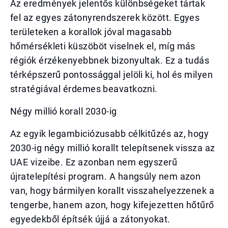
Az eredmények jelentős különbségeket tártak
fel az egyes zátonyrendszerek között. Egyes
területeken a korallok jóval magasabb
hőmérsékleti küszöböt viselnek el, míg más
régiók érzékenyebbnek bizonyultak. Ez a tudás
térképszerű pontossággal jelöli ki, hol és milyen
stratégiával érdemes beavatkozni.
Négy millió korall 2030-ig
Az egyik legambiciózusabb célkitűzés az, hogy
2030-ig négy millió korallt telepítsenek vissza az
UAE vizeibe. Ez azonban nem egyszerű
újratelepítési program. A hangsúly nem azon
van, hogy bármilyen korallt visszahelyezzenek a
tengerbe, hanem azon, hogy kifejezetten hőtűrő
egyedekből építsék újjá a zátonyokat.