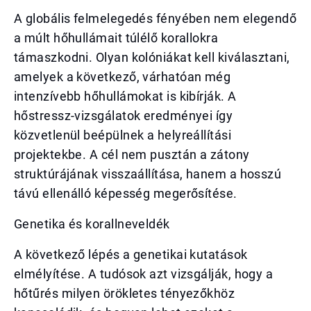
A globális felmelegedés fényében nem elegendő
a múlt hőhullámait túlélő korallokra
támaszkodni. Olyan kolóniákat kell kiválasztani,
amelyek a következő, várhatóan még
intenzívebb hőhullámokat is kibírják. A
hőstressz-vizsgálatok eredményei így
közvetlenül beépülnek a helyreállítási
projektekbe. A cél nem pusztán a zátony
struktúrájának visszaállítása, hanem a hosszú
távú ellenálló képesség megerősítése.
Genetika és korallneveldék
A következő lépés a genetikai kutatások
elmélyítése. A tudósok azt vizsgálják, hogy a
hőtűrés milyen örökletes tényezőkhöz