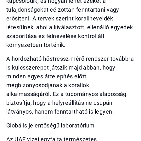
kapcsolódik, és hogyan lehet ezeket a
tulajdonságokat célzottan fenntartani vagy
erősíteni. A tervek szerint korallneveldék
létesülnek, ahol a kiválasztott, ellenálló egyedek
szaporítása és felnevelése kontrollált
környezetben történik.
A hordozható hőstressz-mérő rendszer továbbra
is kulcsszerepet játszik majd abban, hogy
minden egyes áttelepítés előtt
megbizonyosodjanak a korallok
alkalmasságáról. Ez a tudományos alaposság
biztosítja, hogy a helyreállítás ne csupán
látványos, hanem fenntartható is legyen.
Globális jelentőségű laboratórium
Az UAE vizei egyfajta természetes