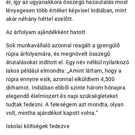
ér, így az ugyanakkora összegű hazautalás most
lényegesen több értéket képvisel Indiában, mint
akár néhány héttel ezelőtt.
Az árfolyam ajándékként hatott
Sok munkavállaló azonnal reagált a gyengülő
rúpia árfolyamára, és megnövelt összegű
átutalásokat indított el. Egy név nélkül nyilatkozó
lakos például elmondta: „Amint láttam, hogy a
rúpia ennyire esik, azonnal elküldtem 4,500
dirhamot. Indiában ebből szinte három hónapra
elegendő élelmiszert és napi szükségleteket
tudtak fedezni. A feleségem azt mondta, olyan
volt, mintha ajándékot kapott volna.”
Iskolai költségek fedezve