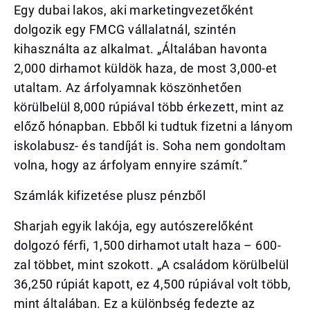
Egy dubai lakos, aki marketingvezetőként
dolgozik egy FMCG vállalatnál, szintén
kihasználta az alkalmat. „Általában havonta
2,000 dirhamot küldök haza, de most 3,000-et
utaltam. Az árfolyamnak köszönhetően
körülbelül 8,000 rúpiával több érkezett, mint az
előző hónapban. Ebből ki tudtuk fizetni a lányom
iskolabusz- és tandíját is. Soha nem gondoltam
volna, hogy az árfolyam ennyire számít.”
Számlák kifizetése plusz pénzből
Sharjah egyik lakója, egy autószerelőként
dolgozó férfi, 1,500 dirhamot utalt haza – 600-
zal többet, mint szokott. „A családom körülbelül
36,250 rúpiát kapott, ez 4,500 rúpiával volt több,
mint általában. Ez a különbség fedezte az