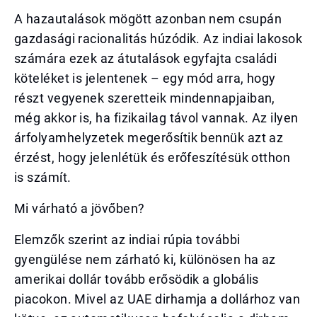
A hazautalások mögött azonban nem csupán
gazdasági racionalitás húzódik. Az indiai lakosok
számára ezek az átutalások egyfajta családi
köteléket is jelentenek – egy mód arra, hogy
részt vegyenek szeretteik mindennapjaiban,
még akkor is, ha fizikailag távol vannak. Az ilyen
árfolyamhelyzetek megerősítik bennük azt az
érzést, hogy jelenlétük és erőfeszítésük otthon
is számít.
Mi várható a jövőben?
Elemzők szerint az indiai rúpia további
gyengülése nem zárható ki, különösen ha az
amerikai dollár tovább erősödik a globális
piacokon. Mivel az UAE dirhamja a dollárhoz van