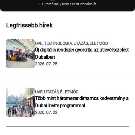
3. Hirdetéshely hirdesse itt weboldalát
Legfrissebb hírek
UAE, TECHNOLÓGIA, UTAZÁS, ÉLETMÓD
Új digitális rendszer gyorsítja az útlevélkezelést
Dubaiban
2026. 07. 25
UAE, UTAZÁS, ÉLETMÓD
Több mint háromezer dirhamos kedvezmény a
Dubai Invite programmal
2026. 07. 22