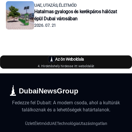
UAE, UTAZÁS, ÉLETMÓD
Hatalmas gyalogos és kerékpáros hálózat
épül Dubai városában
2026. 07. 21
Az ön Weboldala
4. Hirdetéshely hirdesse itt weboldalát
DubaiNewsGroup
Fedezze fel Dubait: A modern csoda, ahol a kultúrák
találkoznak és a lehetőségek határtalanok.
Üzlet
Életmód
UAE
Technológia
Utazás
Ingatlan