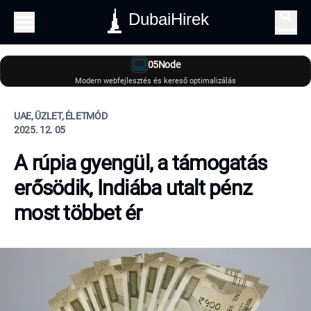
DubaiHirek
Keresés
05Node
Modern webfejlesztés és kereső optimalizálás
UAE, ÜZLET, ÉLETMÓD
2025. 12. 05
A rúpia gyengül, a támogatás
erősödik, Indiába utalt pénz
most többet ér