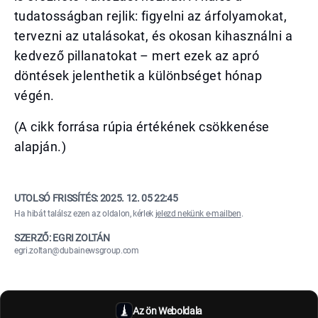
tudatosságban rejlik: figyelni az árfolyamokat,
tervezni az utalásokat, és okosan kihasználni a
kedvező pillanatokat – mert ezek az apró
döntések jelenthetik a különbséget hónap
végén.
(A cikk forrása rúpia értékének csökkenése
alapján.)
UTOLSÓ FRISSÍTÉS:
2025. 12. 05 22:45
Ha hibát találsz ezen az oldalon, kérlek
jelezd nekünk e-mailben
.
SZERZŐ: EGRI ZOLTÁN
egri.zoltan@dubainewsgroup.com
Az ön Weboldala