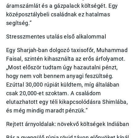
áramszámlát és a gázpalack költségét. Egy
középosztálybeli családnak ez hatalmas
segítség.”
Stresszmentes utalás első alkalommal
Egy Sharjah-ban dolgozó taxisofőr, Muhammad
Faisal, szintén kihasználta az erős árfolyamot.
„Most először tudtam úgy hazautalni pénzt,
hogy nem volt bennem anyagi feszültség.
Ezúttal 30,000 rúpiát küldtem, míg általában
csak 20,000-et szoktam. A családom
elutazhatott egy téli kikapcsolódásra Shimlába,
és még mindig maradt pénzük.”
Rejtett árnyoldalak: növekvő költségek Indiában
Bár a gyengülő rúpia rövid távon előnyöket kínál,