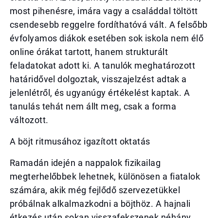
most pihenésre, imára vagy a családdal töltött
csendesebb reggelre fordíthatóvá vált. A felsőbb
évfolyamos diákok esetében sok iskola nem élő
online órákat tartott, hanem strukturált
feladatokat adott ki. A tanulók meghatározott
határidővel dolgoztak, visszajelzést adtak a
jelenlétről, és ugyanúgy értékelést kaptak. A
tanulás tehát nem állt meg, csak a forma
változott.
A böjt ritmusához igazított oktatás
Ramadán idején a nappalok fizikailag
megterhelőbbek lehetnek, különösen a fiatalok
számára, akik még fejlődő szervezetükkel
próbálnak alkalmazkodni a böjthöz. A hajnali
étkezés után sokan visszafekszenek néhány