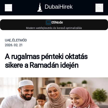
DubaiHirek
Keresés
05Node
Modern webfejlesztés és kereső optimalizálás
UAE, ÉLETMÓD
2026. 02. 21
A rugalmas pénteki oktatás
sikere a Ramadán idején