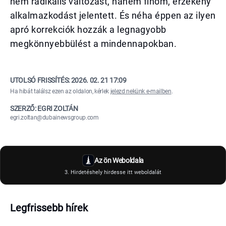
nem radikális változást, hanem finom, érzékeny
alkalmazkodást jelentett. És néha éppen az ilyen
apró korrekciók hozzák a legnagyobb
megkönnyebbülést a mindennapokban.
UTOLSÓ FRISSÍTÉS:
2026. 02. 21 17:09
Ha hibát találsz ezen az oldalon, kérlek
jelezd nekünk e-mailben
.
SZERZŐ: EGRI ZOLTÁN
egri.zoltan@dubainewsgroup.com
Az ön Weboldala
3. Hirdetéshely hirdesse itt weboldalát
Legfrissebb hírek