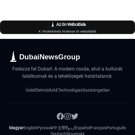
Az ön Weboldala
4. Hirdetéshely hirdesse itt weboldalát
DubaiNewsGroup
Fedezze fel Dubait: A modern csoda, ahol a kultúrák
találkoznak és a lehetőségek határtalanok.
Üzlet
Életmód
UAE
Technológia
Utazás
Ingatlan
Magyar
English
Русский
中文
हिंदी
اردو
Español
Français
Português
Deutsch
Slovenský