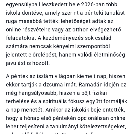
egyensúlyba illeszkedett bele 2026-ban több
iskola döntése, amely szerint a pénteki tanulást
rugalmasabbá tették: lehetőséget adtak az
online részvételre vagy az otthon elvégezhető
feladatokra. A kezdeményezés sok család
számára nemcsak kényelmi szempontból
jelentett előrelépést, hanem valódi életminőség-
javulást is hozott.
A péntek az iszlám világban kiemelt nap, hiszen
ekkor tartják a dzsuma imát. Ramadán idején ez
még hangsúlyosabb, hiszen a böjt fizikai
terhelése és a spirituális fókusz együtt formálják
a nap menetét. Amikor az iskolák bejelentették,
hogy a hónap első péntekén opcionálisan online
lehet teljesíteni a tanulmányi kötelezettségeket,