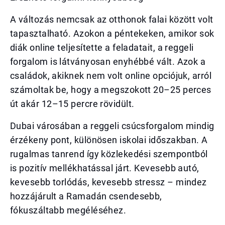
A változás nemcsak az otthonok falai között volt
tapasztalható. Azokon a péntekeken, amikor sok
diák online teljesítette a feladatait, a reggeli
forgalom is látványosan enyhébbé vált. Azok a
családok, akiknek nem volt online opciójuk, arról
számoltak be, hogy a megszokott 20–25 perces
út akár 12–15 percre rövidült.
Dubai városában a reggeli csúcsforgalom mindig
érzékeny pont, különösen iskolai időszakban. A
rugalmas tanrend így közlekedési szempontból
is pozitív mellékhatással járt. Kevesebb autó,
kevesebb torlódás, kevesebb stressz – mindez
hozzájárult a Ramadán csendesebb,
fókuszáltabb megéléséhez.