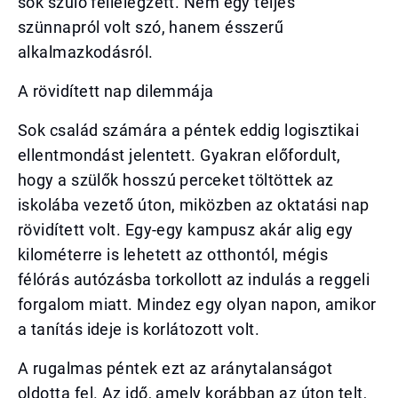
sok szülő fellélegzett. Nem egy teljes
szünnapról volt szó, hanem ésszerű
alkalmazkodásról.
A rövidített nap dilemmája
Sok család számára a péntek eddig logisztikai
ellentmondást jelentett. Gyakran előfordult,
hogy a szülők hosszú perceket töltöttek az
iskolába vezető úton, miközben az oktatási nap
rövidített volt. Egy-egy kampusz akár alig egy
kilométerre is lehetett az otthontól, mégis
félórás autózásba torkollott az indulás a reggeli
forgalom miatt. Mindez egy olyan napon, amikor
a tanítás ideje is korlátozott volt.
A rugalmas péntek ezt az aránytalanságot
oldotta fel. Az idő, amely korábban az úton telt,