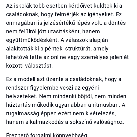
Az iskolák több esetben kérdőívet küldtek ki a
családoknak, hogy felmérjék az igényeket. Ez
önmagában is jelzésértékű lépés volt: a döntés
nem felülről jött utasításként, hanem
együttműködésként. A válaszok alapján
alakították ki a pénteki struktúrát, amely
lehetővé tette az online vagy személyes jelenlét
közötti választást.
Ez a modell azt üzente a családoknak, hogy a
rendszer figyelembe veszi az egyéni
helyzeteket. Nem mindenki böjtöl, nem minden
háztartás működik ugyanabban a ritmusban. A
rugalmasság éppen ezért nem kivételezés,
hanem alkalmazkodás a sokszínű valósághoz.
Érezhető forgalmi könnyebbség