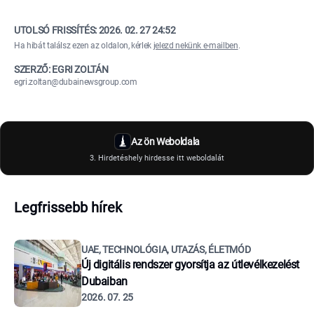
UTOLSÓ FRISSÍTÉS:
2026. 02. 27 24:52
Ha hibát találsz ezen az oldalon, kérlek
jelezd nekünk e-mailben
.
SZERZŐ: EGRI ZOLTÁN
egri.zoltan@dubainewsgroup.com
Az ön Weboldala
3. Hirdetéshely hirdesse itt weboldalát
Legfrissebb hírek
UAE, TECHNOLÓGIA, UTAZÁS, ÉLETMÓD
Új digitális rendszer gyorsítja az útlevélkezelést
Dubaiban
2026. 07. 25