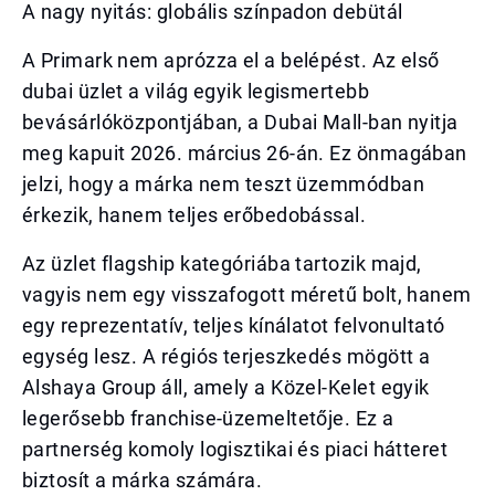
A nagy nyitás: globális színpadon debütál
A Primark nem aprózza el a belépést. Az első
dubai üzlet a világ egyik legismertebb
bevásárlóközpontjában, a Dubai Mall-ban nyitja
meg kapuit 2026. március 26-án. Ez önmagában
jelzi, hogy a márka nem teszt üzemmódban
érkezik, hanem teljes erőbedobással.
Az üzlet flagship kategóriába tartozik majd,
vagyis nem egy visszafogott méretű bolt, hanem
egy reprezentatív, teljes kínálatot felvonultató
egység lesz. A régiós terjeszkedés mögött a
Alshaya Group áll, amely a Közel-Kelet egyik
legerősebb franchise-üzemeltetője. Ez a
partnerség komoly logisztikai és piaci hátteret
biztosít a márka számára.