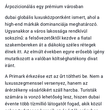
Árpozicionálás egy prémium városban
dubai globális luxusközpontként ismert, ahol a
high-end márkák dominanciája meghatározó.
Ugyanakkor a város lakossága rendkívül
sokszínű: a felsővezetőktől kezdve a fiatal
szakembereken át a diákokig széles rétegek
élnek itt. Az elmúlt években egyre erősebb igény
mutatkozott a valóban költséghatékony divat
iránt.
A Primark érkezése ezt az űrt töltheti be. Nem a
luxusszegmenssel versenyez, hanem az
árérzékeny vásárlókért száll harcba. Turisták
számára is vonzó lehetőség lesz, hiszen dubai
évente több tízmillió látogatót fogad, akik közül