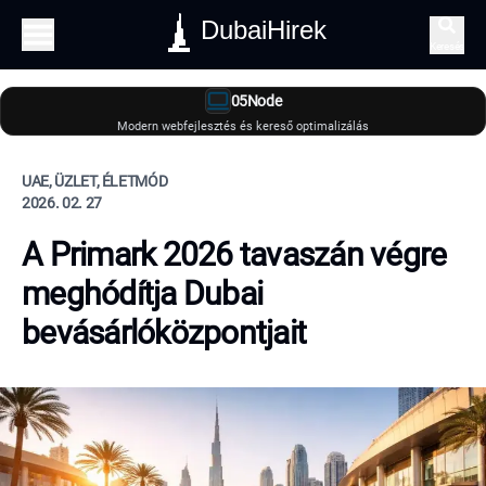
DubaiHirek
Keresés
05Node
Modern webfejlesztés és kereső optimalizálás
UAE, ÜZLET, ÉLETMÓD
2026. 02. 27
A Primark 2026 tavaszán végre
meghódítja Dubai
bevásárlóközpontjait