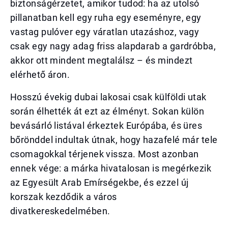
biztonságérzetet, amikor tudod: ha az utolsó
pillanatban kell egy ruha egy eseményre, egy
vastag pulóver egy váratlan utazáshoz, vagy
csak egy nagy adag friss alapdarab a gardróbba,
akkor ott mindent megtalálsz – és mindezt
elérhető áron.
Hosszú évekig dubai lakosai csak külföldi utak
során élhették át ezt az élményt. Sokan külön
bevásárló listával érkeztek Európába, és üres
bőrönddel indultak útnak, hogy hazafelé már tele
csomagokkal térjenek vissza. Most azonban
ennek vége: a márka hivatalosan is megérkezik
az Egyesült Arab Emírségekbe, és ezzel új
korszak kezdődik a város
divatkereskedelmében.