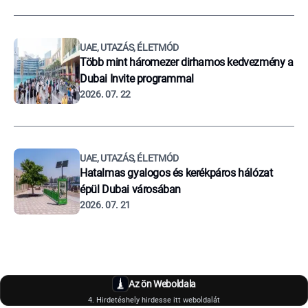
UAE, UTAZÁS, ÉLETMÓD
Több mint háromezer dirhamos kedvezmény a
Dubai Invite programmal
2026. 07. 22
UAE, UTAZÁS, ÉLETMÓD
Hatalmas gyalogos és kerékpáros hálózat
épül Dubai városában
2026. 07. 21
Az ön Weboldala
4. Hirdetéshely hirdesse itt weboldalát