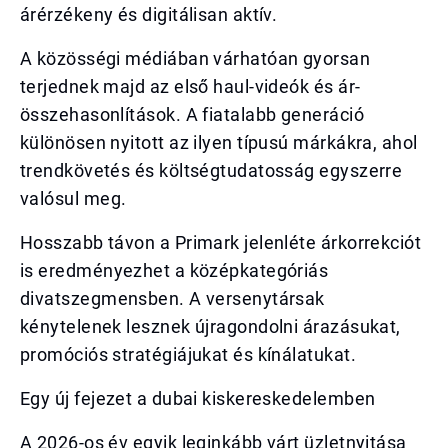
árérzékeny és digitálisan aktív.
A közösségi médiában várhatóan gyorsan
terjednek majd az első haul-videók és ár-
összehasonlítások. A fiatalabb generáció
különösen nyitott az ilyen típusú márkákra, ahol
trendkövetés és költségtudatosság egyszerre
valósul meg.
Hosszabb távon a Primark jelenléte árkorrekciót
is eredményezhet a középkategóriás
divatszegmensben. A versenytársak
kénytelenek lesznek újragondolni árazásukat,
promóciós stratégiájukat és kínálatukat.
Egy új fejezet a dubai kiskereskedelemben
A 2026-os év egyik leginkább várt üzletnyitása