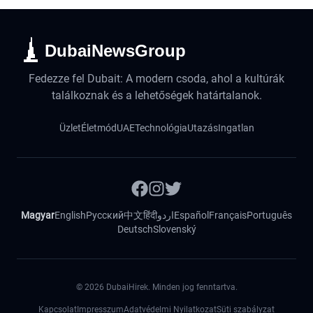
DubaiNewsGroup
Fedezze fel Dubait: A modern csoda, ahol a kultúrák
találkoznak és a lehetőségek határtalanok.
Üzlet
Életmód
UAE
Technológia
Utazás
Ingatlan
Magyar
English
Русский
中文
हिंदी
اردو
Español
Français
Português
Deutsch
Slovenský
©
2026
DubaiHirek. Minden jog fenntartva.
Kapcsolat
Impresszum
Adatvédelmi Nyilatkozat
Süti szabályzat