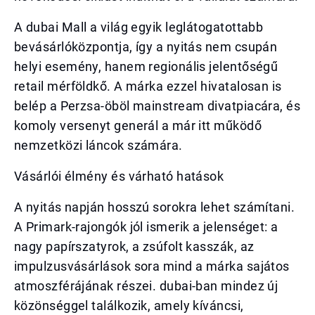
A dubai Mall a világ egyik leglátogatottabb
bevásárlóközpontja, így a nyitás nem csupán
helyi esemény, hanem regionális jelentőségű
retail mérföldkő. A márka ezzel hivatalosan is
belép a Perzsa-öböl mainstream divatpiacára, és
komoly versenyt generál a már itt működő
nemzetközi láncok számára.
Vásárlói élmény és várható hatások
A nyitás napján hosszú sorokra lehet számítani.
A Primark-rajongók jól ismerik a jelenséget: a
nagy papírszatyrok, a zsúfolt kasszák, az
impulzusvásárlások sora mind a márka sajátos
atmoszférájának részei. dubai-ban mindez új
közönséggel találkozik, amely kíváncsi,