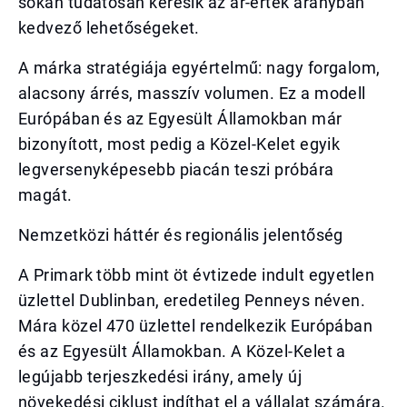
sokan tudatosan keresik az ár-érték arányban
kedvező lehetőségeket.
A márka stratégiája egyértelmű: nagy forgalom,
alacsony árrés, masszív volumen. Ez a modell
Európában és az Egyesült Államokban már
bizonyított, most pedig a Közel-Kelet egyik
legversenyképesebb piacán teszi próbára
magát.
Nemzetközi háttér és regionális jelentőség
A Primark több mint öt évtizede indult egyetlen
üzlettel Dublinban, eredetileg Penneys néven.
Mára közel 470 üzlettel rendelkezik Európában
és az Egyesült Államokban. A Közel-Kelet a
legújabb terjeszkedési irány, amely új
növekedési ciklust indíthat el a vállalat számára.