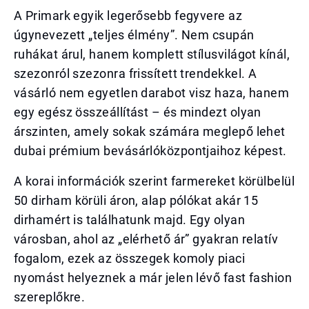
A Primark egyik legerősebb fegyvere az
úgynevezett „teljes élmény”. Nem csupán
ruhákat árul, hanem komplett stílusvilágot kínál,
szezonról szezonra frissített trendekkel. A
vásárló nem egyetlen darabot visz haza, hanem
egy egész összeállítást – és mindezt olyan
árszinten, amely sokak számára meglepő lehet
dubai prémium bevásárlóközpontjaihoz képest.
A korai információk szerint farmereket körülbelül
50 dirham körüli áron, alap pólókat akár 15
dirhamért is találhatunk majd. Egy olyan
városban, ahol az „elérhető ár” gyakran relatív
fogalom, ezek az összegek komoly piaci
nyomást helyeznek a már jelen lévő fast fashion
szereplőkre.