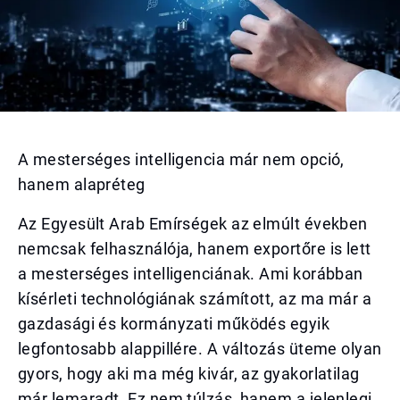
A mesterséges intelligencia már nem opció,
hanem alapréteg
Az Egyesült Arab Emírségek az elmúlt években
nemcsak felhasználója, hanem exportőre is lett
a mesterséges intelligenciának. Ami korábban
kísérleti technológiának számított, az ma már a
gazdasági és kormányzati működés egyik
legfontosabb alappillére. A változás üteme olyan
gyors, hogy aki ma még kivár, az gyakorlatilag
már lemaradt. Ez nem túlzás, hanem a jelenlegi