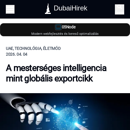
DubaiHirek
Keresés
05Node
Modern webfejlesztés és kereső optimalizálás
UAE, TECHNOLÓGIA, ÉLETMÓD
2026. 04. 04
A mesterséges intelligencia
mint globális exportcikk