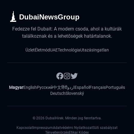
DubaiNewsGroup
Fedezze fel Dubait: A modern csoda, ahol a kultúrák
találkoznak és a lehetőségek határtalanok.
Üzlet
Életmód
UAE
Technológia
Utazás
Ingatlan
Magyar
English
Русский
中文
हिंदी
اردو
Español
Français
Português
Deutsch
Slovenský
©
2026
DubaiHirek. Minden jog fenntartva.
Kapcsolat
Impresszum
Adatvédelmi Nyilatkozat
Süti szabályzat
Tényellenörzés
Etikai Kódex