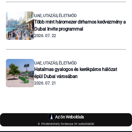
UAE, UTAZÁS, ÉLETMÓD
Több mint háromezer dirhamos kedvezmény a
Dubai Invite programmal
2026. 07. 22
UAE, UTAZÁS, ÉLETMÓD
Hatalmas gyalogos és kerékpáros hálózat
épül Dubai városában
2026. 07. 21
Az ön Weboldala
4. Hirdetéshely hirdesse itt weboldalát