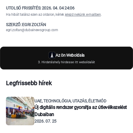
UTOLSÓ FRISSÍTÉS:
2026. 04. 04 24:06
Ha hibát találsz ezen az oldalon, kérlek
jelezd nekünk e-mailben
.
SZERZŐ: EGRI ZOLTÁN
egri.zoltan@dubainewsgroup.com
Az ön Weboldala
3. Hirdetéshely hirdesse itt weboldalát
Legfrissebb hírek
UAE, TECHNOLÓGIA, UTAZÁS, ÉLETMÓD
Új digitális rendszer gyorsítja az útlevélkezelést
Dubaiban
2026. 07. 25