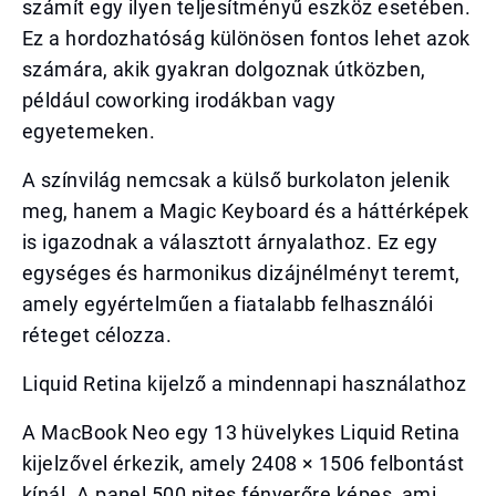
számít egy ilyen teljesítményű eszköz esetében.
Ez a hordozhatóság különösen fontos lehet azok
számára, akik gyakran dolgoznak útközben,
például coworking irodákban vagy
egyetemeken.
A színvilág nemcsak a külső burkolaton jelenik
meg, hanem a Magic Keyboard és a háttérképek
is igazodnak a választott árnyalathoz. Ez egy
egységes és harmonikus dizájnélményt teremt,
amely egyértelműen a fiatalabb felhasználói
réteget célozza.
Liquid Retina kijelző a mindennapi használathoz
A MacBook Neo egy 13 hüvelykes Liquid Retina
kijelzővel érkezik, amely 2408 × 1506 felbontást
kínál. A panel 500 nites fényerőre képes, ami