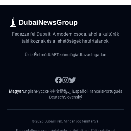
DubaiNewsGroup
Fedezze fel Dubait: A modern csoda, ahol a kultúrák
találkoznak és a lehetőségek határtalanok.
Üzlet
Életmód
UAE
Technológia
Utazás
Ingatlan
Magyar
English
Русский
中文
हिंदी
اردو
Español
Français
Português
Deutsch
Slovenský
©
2026
DubaiHirek. Minden jog fenntartva.
Kapcsolat
Impresszum
Adatvédelmi Nyilatkozat
Süti szabályzat