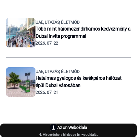
UAE, UTAZÁS, ÉLETMÓD
Több mint háromezer dirhamos kedvezmény a
Dubai Invite programmal
2026. 07. 22
UAE, UTAZÁS, ÉLETMÓD
Hatalmas gyalogos és kerékpáros hálózat
épül Dubai városában
2026. 07. 21
Az ön Weboldala
4. Hirdetéshely hirdesse itt weboldalát