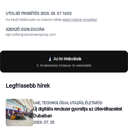
UTOLSÓ FRISSÍTÉS:
2026. 03. 07 16:02
Ha hibát találsz ezen az oldalon, kérlek
jelezd nekünk e-mailben
.
SZERZŐ: EGRI ZOLTÁN
egri.zoltan@dubainewsgroup.com
Az ön Weboldala
3. Hirdetéshely hirdesse itt weboldalát
Legfrissebb hírek
UAE, TECHNOLÓGIA, UTAZÁS, ÉLETMÓD
Új digitális rendszer gyorsítja az útlevélkezelést
Dubaiban
2026. 07. 25