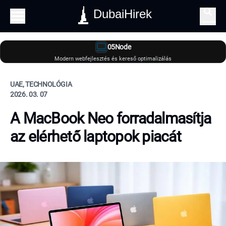
DubaiHirek
Keresés
05Node
Modern webfejlesztés és kereső optimalizálás
UAE, TECHNOLÓGIA
2026. 03. 07
A MacBook Neo forradalmasítja
az elérhető laptopok piacát