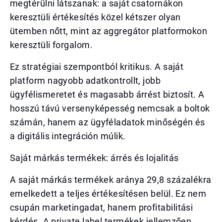
megtérülni látszanak: a saját csatornákon
keresztüli értékesítés közel kétszer olyan
ütemben nőtt, mint az aggregátor platformokon
keresztüli forgalom.
Ez stratégiai szempontból kritikus. A saját
platform nagyobb adatkontrollt, jobb
ügyfélismeretet és magasabb árrést biztosít. A
hosszú távú versenyképesség nemcsak a boltok
számán, hanem az ügyféladatok minőségén és
a digitális integráción múlik.
Saját márkás termékek: árrés és lojalitás
A saját márkás termékek aránya 29,8 százalékra
emelkedett a teljes értékesítésen belül. Ez nem
csupán marketingadat, hanem profitabilitási
kérdés. A private label termékek jellemzően