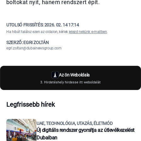
boltokat nyit, hanem rendszert épít.
UTOLSÓ FRISSÍTÉS:
2026. 02. 14 17:14
Ha hibát találsz ezen az oldalon, kérlek
jelezd nekünk e-mailben
.
SZERZŐ: EGRI ZOLTÁN
egri.zoltan@dubainewsgroup.com
Az ön Weboldala
3. Hirdetéshely hirdesse itt weboldalát
Legfrissebb hírek
UAE, TECHNOLÓGIA, UTAZÁS, ÉLETMÓD
Új digitális rendszer gyorsítja az útlevélkezelést
Dubaiban