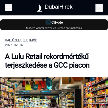
DubaiHirek
Keresés
05Node
Modern webfejlesztés és kereső optimalizálás
UAE, ÜZLET, ÉLETMÓD
2026. 02. 14
A Lulu Retail rekordmértékű
terjeszkedése a GCC piacon