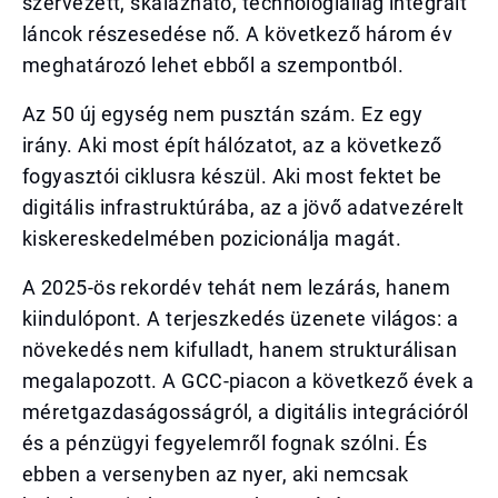
szervezett, skálázható, technológiailag integrált
láncok részesedése nő. A következő három év
meghatározó lehet ebből a szempontból.
Az 50 új egység nem pusztán szám. Ez egy
irány. Aki most épít hálózatot, az a következő
fogyasztói ciklusra készül. Aki most fektet be
digitális infrastruktúrába, az a jövő adatvezérelt
kiskereskedelmében pozicionálja magát.
A 2025-ös rekordév tehát nem lezárás, hanem
kiindulópont. A terjeszkedés üzenete világos: a
növekedés nem kifulladt, hanem strukturálisan
megalapozott. A GCC-piacon a következő évek a
méretgazdaságosságról, a digitális integrációról
és a pénzügyi fegyelemről fognak szólni. És
ebben a versenyben az nyer, aki nemcsak