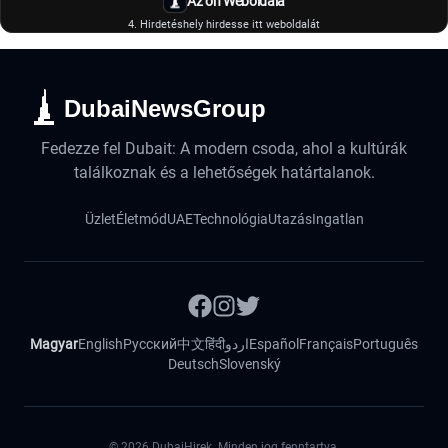
Az ön Weboldala
4. Hirdetéshely hirdesse itt weboldalát
DubaiNewsGroup
Fedezze fel Dubait: A modern csoda, ahol a kultúrák
találkoznak és a lehetőségek határtalanok.
Üzlet
Életmód
UAE
Technológia
Utazás
Ingatlan
Magyar
English
Русский
中文
हिंदी
اردو
Español
Français
Português
Deutsch
Slovenský
©
2026
DubaiHirek. Minden jog fenntartva.