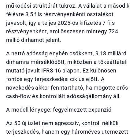
működési struktúrát tükröz. A vállalat a második
félévre 3,5 fils részvényenkénti osztalékot
javasolt, így a teljes 2025-ös kifizetés 7 fils
részvényenként, ami összesen mintegy 724
millió dirhamot jelent.
A nettó adósság enyhén csökkent, 9,18 milliárd
dirhamra mérséklődött, miközben a tőkeáttételi
mutató javult IFRS 16 alapon. Ez különösen
fontos egy terjeszkedési ciklus előtt. A
növekedés akkor fenntartható, ha mögötte erős
cash-flow és kontrollált adósságállomány áll.
A modell lényege: fegyelmezett expanzió
Az 50 új üzlet nem agresszív, kontroll nélküli
terjeszkedés, hanem egy hároméves ütemezett