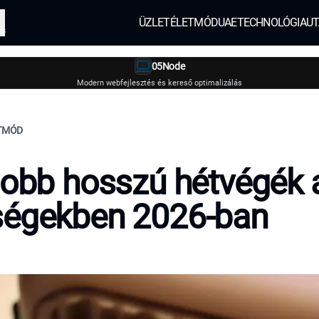
ÜZLET
ÉLETMÓD
UAE
TECHNOLÓGIA
UT
és
05Node
Modern webfejlesztés és kereső optimalizálás
ETMÓD
jobb hosszú hétvégék 
ségekben 2026-ban