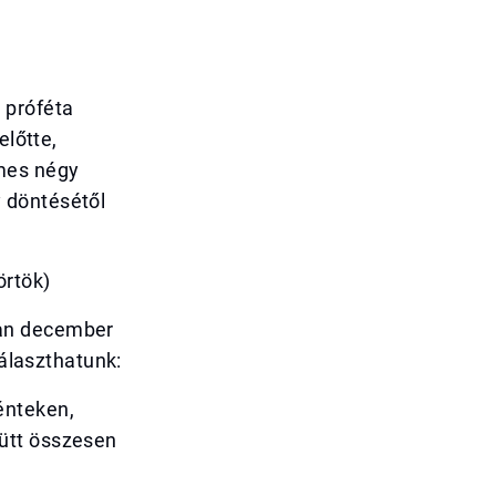
 próféta
előtte,
emes négy
 döntésétől
örtök)
ban december
választhatunk:
énteken,
ütt összesen