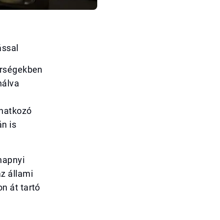
ással
írségekben
nálva
onatkozó
n is
napnyi
z állami
n át tartó