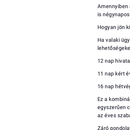
Amennyiben a
is négynapos
Hogyan jön k
Ha valaki ügy
lehetőségeket
12 nap hivat
11 nap kért é
16 nap hétvé
Ez a kombinác
egyszerűen c
az éves szab
Záró gondola