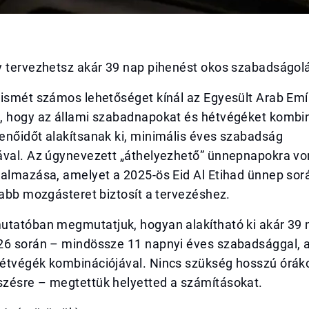
y tervezhetsz akár 39 nap pihenést okos szabadságol
 ismét számos lehetőséget kínál az Egyesült Arab Em
, hogy az állami szabadnapokat és hétvégéket kombi
enőidőt alakítsanak ki, minimális éves szabadság
ával. Az úgynevezett „áthelyezhető” ünnepnapokra v
almazása, amelyet a 2025-ös Eid Al Etihad ünnep sorá
jabb mozgásteret biztosít a tervezéshez.
utatóban megmutatjuk, hogyan alakítható ki akár 39 
26 során – mindössze 11 napnyi éves szabadsággal, a
étvégék kombinációjával. Nincs szükség hosszú óráko
zésre – megtettük helyetted a számításokat.