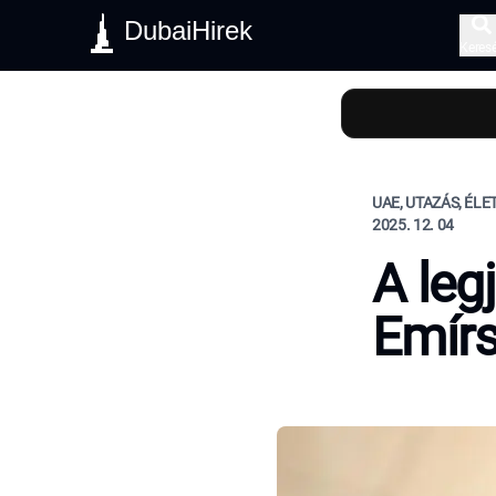
DubaiHirek
Keres
UAE, UTAZÁS, ÉL
2025. 12. 04
A leg
Emír