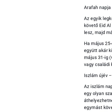
Arafah napja
Az egyik leg
követő Eid A
lesz, majd má
Ha május 25-
együtt akár k
május 31-ig (
vagy családi 
Iszlám újév –
Az iszlám nap
egy olyan sz
áthelyezhetn
egymást követ