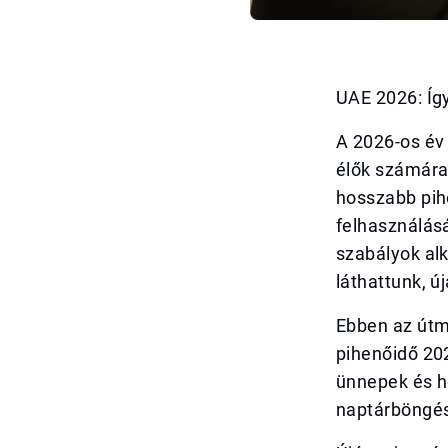
UAE 2026: Íg
A 2026-os év
élők számára
hosszabb pih
felhasználás
szabályok alk
láthattunk, ú
Ebben az útm
pihenőidő 20
ünnepek és h
naptárböngés