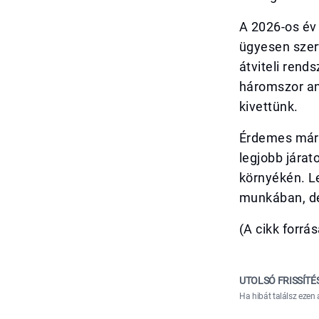
A 2026-os év
ügyesen szer
átviteli rend
háromszor an
kivettünk.
Érdemes már m
legjobb jára
környékén. L
munkában, de
(A cikk forrá
UTOLSÓ FRISSÍTÉ
Ha hibát találsz ezen 