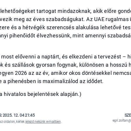
 lehetőségeket tartogat mindazoknak, akik előre gon
vezik meg az éves szabadságukat. Az UAE rugalmas
szere és a hétvégék szerencsés alakulása lehetővé tes
nyi pihenőidőt élvezhessünk, mint amennyi szabads
ost elővenni a naptárt, és elkezdeni a tervezést – h
tok és szállások gyorsan fogynak, különösen a hosszú
egyen 2026 az az év, amikor okos döntésekkel nemcs
 a pihenésben is maximalizálod az idődet.
sa hivatalos bejelentések alapján.)
S:
2025. 12. 04 21:45
SZE
egri.zolta
az oldalon, kérlek
jelezd nekünk e-mailben
.