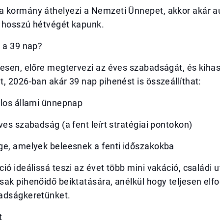
 kormány áthelyezi a Nemzeti Ünnepet, akkor akár 
 hosszú hétvégét kapunk.
i a 39 nap?
esen, előre megtervezi az éves szabadságát, és kihasz
, 2026-ban akár 39 nap pihenést is összeállíthat:
alos állami ünnepnap
ves szabadság (a fent leírt stratégiai pontokon)
ge, amelyek beleesnek a fenti időszakokba
ió ideálissá teszi az évet több mini vakáció, családi 
sak pihenőidő beiktatására, anélkül hogy teljesen el
adságkeretünket.
t