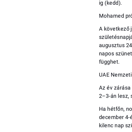
ig (kedd).
Mohamed próf
A következő 
születésnapjá
augusztus 24
napos szünet
függhet.
UAE Nemzeti 
Az év zárása
2–3-án lesz, 
Ha hétfőn, n
december 4-é
kilenc nap sz