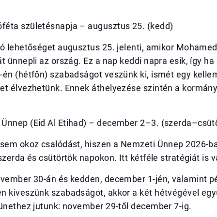
éta születésnapja – augusztus 25. (kedd)
jó lehetőséget augusztus 25. jelenti, amikor Mohamed
t ünnepli az ország. Ez a nap keddi napra esik, így ha 
-én (hétfőn) szabadságot veszünk ki, ismét egy kell
et élvezhetünk. Ennek áthelyezése szintén a kormány
Ünnep (Eid Al Etihad) – december 2–3. (szerda–csüt
 sem okoz csalódást, hiszen a Nemzeti Ünnep 2026-
szerda és csütörtök napokon. Itt kétféle stratégiát is 
ovember 30-án és kedden, december 1-jén, valamint p
n kiveszünk szabadságot, akkor a két hétvégével egy
ünethez jutunk: november 29-től december 7-ig.