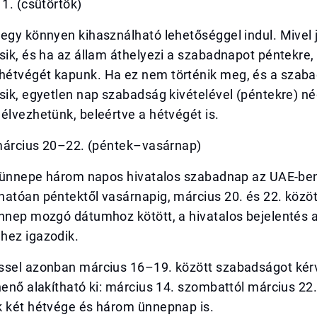
 1. (csütörtök)
egy könnyen kihasználható lehetőséggel indul. Mivel 
sik, és ha az állam áthelyezi a szabadnapot péntekre,
étvégét kapunk. Ha ez nem történik meg, és a szab
esik, egyetlen nap szabadság kivételével (péntekre) 
élvezhetünk, beleértve a hétvégét is.
– március 20–22. (péntek–vasárnap)
tr ünnepe három napos hivatalos szabadnap az UAE-be
atóan péntektől vasárnapig, március 20. és 22. közöt
ünnep mozgó dátumhoz kötött, a hivatalos bejelentés 
hez igazodik.
ssel azonban március 16–19. között szabadságot ké
henő alakítható ki: március 14. szombattól március 22
k két hétvége és három ünnepnap is.