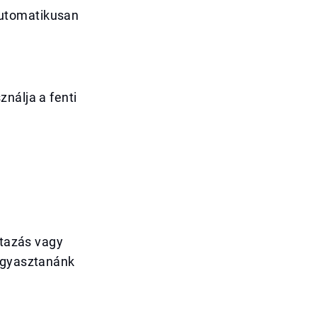
automatikusan
nálja a fenti
utazás vagy
fogyasztanánk