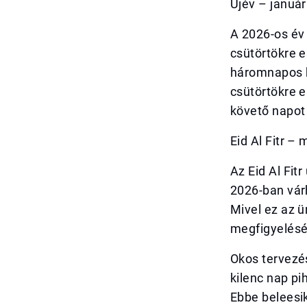
Újév – január
A 2026-os év 
csütörtökre e
háromnapos h
csütörtökre 
követő napot 
Eid Al Fitr 
Az Eid Al Fi
2026-ban várh
Mivel ez az 
megfigyelésé
Okos tervezé
kilenc nap pi
Ebbe beleesi