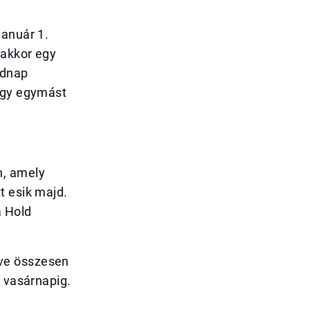
január 1.
 akkor egy
adnap
négy egymást
n, amely
t esik majd.
a Hold
rve összesen
. vasárnapig.