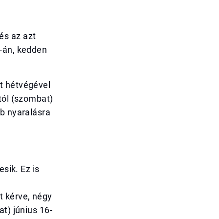
és az azt
6-án, kedden
t hétvégével
tól (szombat)
bb nyaralásra
sik. Ez is
t kérve, négy
t) június 16-