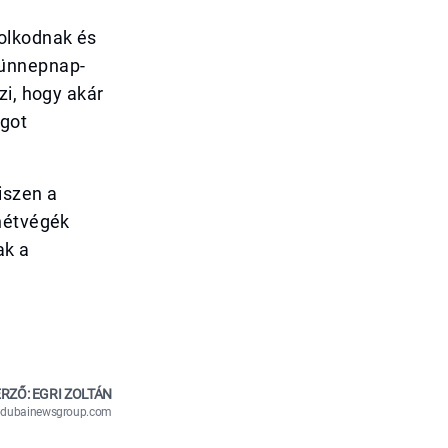
dolkodnak és
 ünnepnap-
zi, hogy akár
ágot
iszen a
 hétvégék
ak a
RZŐ: EGRI ZOLTÁN
n@dubainewsgroup.com