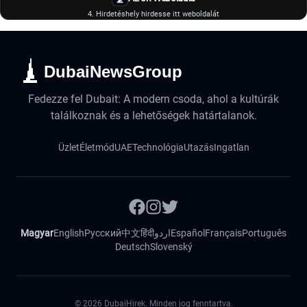
4. Hirdetéshely hirdesse itt weboldalát
DubaiNewsGroup
Fedezze fel Dubait: A modern csoda, ahol a kultúrák
találkoznak és a lehetőségek határtalanok.
Üzlet
Életmód
UAE
Technológia
Utazás
Ingatlan
Magyar
English
Русский
中文
हिंदी
اردو
Español
Français
Português
Deutsch
Slovenský
©
2026
DubaiHirek. Minden jog fenntartva.