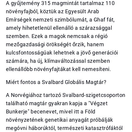
A gyűjtemény 315 magmintát tartalmaz 110
növényfajból, köztük az Egyesült Arab
Emírségek nemzeti szimbólumát, a Ghaf fát,
amely hihetetlenül ellenálló a szárazsággal
szemben. Ezek a magok nemcsak a régió
mezőgazdasági örökségét őrzik, hanem
kulcsfontosságúak lehetnek a jövő generációi
számára, ha új, klímaváltozással szemben
ellenállóbb növényfajtákat kell nemesíteni.
Miért fontos a Svalbard Globális Magtár?
A Norvégiához tartozó Svalbard-szigetcsoporton
található magtár gyakran kapja a "Végzet
Bunkerje" becenevet, mivel itt a Föld
növényzetének genetikai anyagát próbálják
megóvni háborúktól, természeti katasztrófáktól