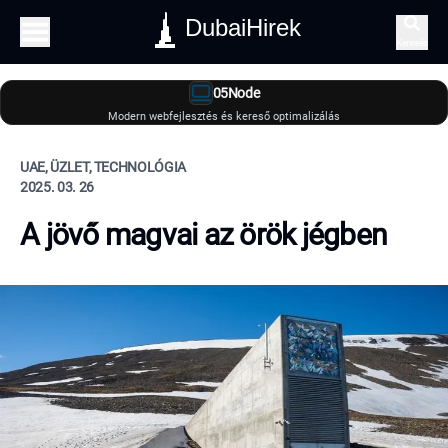
DubaiHirek
Keresés
05Node
Modern webfejlesztés és kereső optimalizálás
UAE, ÜZLET, TECHNOLÓGIA
2025. 03. 26
A jövő magvai az örök jégben