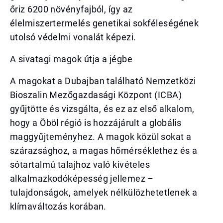
őriz 6200 növényfajból, így az
élelmiszertermelés genetikai sokféleségének
utolsó védelmi vonalát képezi.
A sivatagi magok útja a jégbe
A magokat a Dubajban található Nemzetközi
Bioszalin Mezőgazdasági Központ (ICBA)
gyűjtötte és vizsgálta, és ez az első alkalom,
hogy a Öböl régió is hozzájárult a globális
maggyűjteményhez. A magok közül sokat a
szárazsághoz, a magas hőmérséklethez és a
sótartalmú talajhoz való kivételes
alkalmazkodóképesség jellemez –
tulajdonságok, amelyek nélkülözhetetlenek a
klímaváltozás korában.