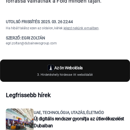
forrássá válhatnak a Föld minden táján.
UTOLSÓ FRISSÍTÉS:
2025. 03. 26 22:44
Ha hibát találsz ezen az oldalon, kérlek
jelezd nekünk e-mailben
.
SZERZŐ: EGRI ZOLTÁN
egri.zoltan@dubainewsgroup.com
Az ön Weboldala
3. Hirdetéshely hirdesse itt weboldalát
Legfrissebb hírek
UAE, TECHNOLÓGIA, UTAZÁS, ÉLETMÓD
Új digitális rendszer gyorsítja az útlevélkezelést
Dubaiban