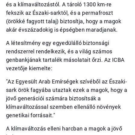
és a klímaváltozástól. A tároló 1300 km-re
fekszik az Északi-sarktól, és a permafroszt
(örökké fagyott talaj) biztosítja, hogy a magok
akár évszázadokig is épségben maradjanak.
A létesítmény egy egyedülálló biztonsági
rendszerrel rendelkezik, és a világ számos
genbankjának tartalék másolatait őrzi. Az ICBA
vezetője kiemelte:
"Az Egyesült Arab Emírségek szívéből az Északi-
sark örök fagyába utaztak ezek a magok, hogy a
jövő generációi számára biztosítsák a
klímaváltozással szemben ellenálló növények
genetikai forrásait."
A klímaváltozás elleni harcban a magok a jövő