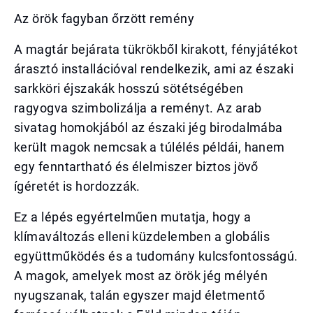
Az örök fagyban őrzött remény
A magtár bejárata tükrökből kirakott, fényjátékot
árasztó installációval rendelkezik, ami az északi
sarkköri éjszakák hosszú sötétségében
ragyogva szimbolizálja a reményt. Az arab
sivatag homokjából az északi jég birodalmába
került magok nemcsak a túlélés példái, hanem
egy fenntartható és élelmiszer biztos jövő
ígéretét is hordozzák.
Ez a lépés egyértelműen mutatja, hogy a
klímaváltozás elleni küzdelemben a globális
együttműködés és a tudomány kulcsfontosságú.
A magok, amelyek most az örök jég mélyén
nyugszanak, talán egyszer majd életmentő