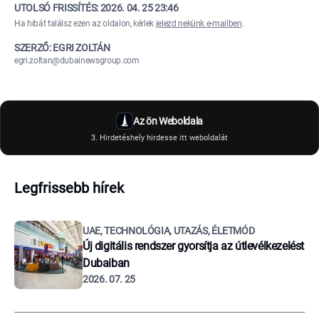
UTOLSÓ FRISSÍTÉS:
2026. 04. 25 23:46
Ha hibát találsz ezen az oldalon, kérlek
jelezd nekünk e-mailben
.
SZERZŐ: EGRI ZOLTÁN
egri.zoltan@dubainewsgroup.com
Az ön Weboldala
3. Hirdetéshely hirdesse itt weboldalát
Legfrissebb hírek
UAE, TECHNOLÓGIA, UTAZÁS, ÉLETMÓD
Új digitális rendszer gyorsítja az útlevélkezelést
Dubaiban
2026. 07. 25