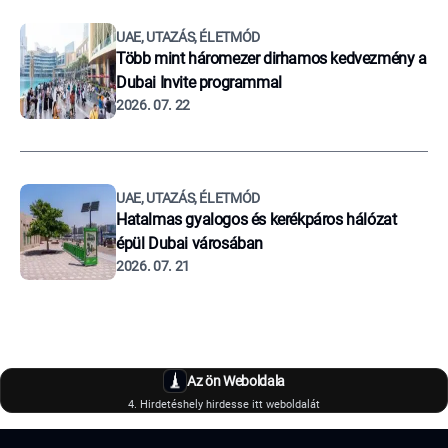
UAE, UTAZÁS, ÉLETMÓD
Több mint háromezer dirhamos kedvezmény a
Dubai Invite programmal
2026. 07. 22
UAE, UTAZÁS, ÉLETMÓD
Hatalmas gyalogos és kerékpáros hálózat
épül Dubai városában
2026. 07. 21
Az ön Weboldala
4. Hirdetéshely hirdesse itt weboldalát