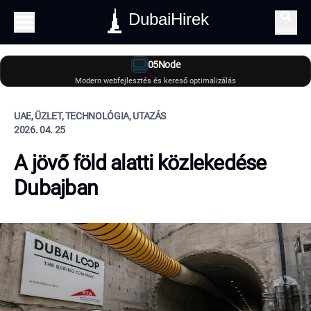
DubaiHirek
Keresés
05Node
Modern webfejlesztés és kereső optimalizálás
UAE, ÜZLET, TECHNOLÓGIA, UTAZÁS
2026. 04. 25
A jövő föld alatti közlekedése
Dubajban