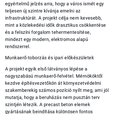
egyértelmű jelzés arra, hogy a város ismét egy
teljesen új szintre kívánja emelni az
infrastruktúrát. A projekt célja nem kevesebb,
mint a közlekedési idők drasztikus csökkentése
és a felszíni forgalom tehermentesítése,
mindezt egy modern, elektromos alapú
rendszerrel.
Munkaerő-toborzás és ipari előkészületek
A projekt egyik első látványos lépése a
nagyszabású munkaerő-felvétel. Mérnököktől
kezdve építésvezetőkön át környezetvédelmi
szakemberekig számos pozíció nyílt meg, ami jól
mutatja, hogy a beruházás nem pusztán terv
szintjén létezik. A precast beton elemek
gyártásának beindítása különösen fontos