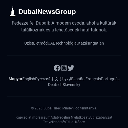
DubaiNewsGroup
Fedezze fel Dubait: A modern csoda, ahol a kultúrák
találkoznak és a lehetőségek határtalanok.
Üzlet
Életmód
UAE
Technológia
Utazás
Ingatlan
Magyar
English
Русский
中文
हिंदी
اردو
Español
Français
Português
Deutsch
Slovenský
©
2026
DubaiHirek. Minden jog fenntartva.
Kapcsolat
Impresszum
Adatvédelmi Nyilatkozat
Süti szabályzat
Tényellenörzés
Etikai Kódex