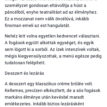
személyzet gondosan eltávolítja a húst a
páncélból, enyhe teatralitást ad az élményhez.
Ez a mozzanat nem válik öncélúvá, inkább
finoman emeli az est hangulatát.
Nehéz lett volna egyetlen kedvencet választani.
A fogások együtt alkottak egységet, és egyik
sem lógott ki a sorból. Az ízek intenzívek voltak,
mégis kiegyensúlyozottak, a menü egésze pedig
tudatosan felépített.
Desszert és lezárás
A desszert egy klasszikus crème brûlée volt.
Kellemes, precízen elkészített, de a sós fogások
markáns élménye után kevésbé maradt
emlékezetes. Inkább biztos lezárásként