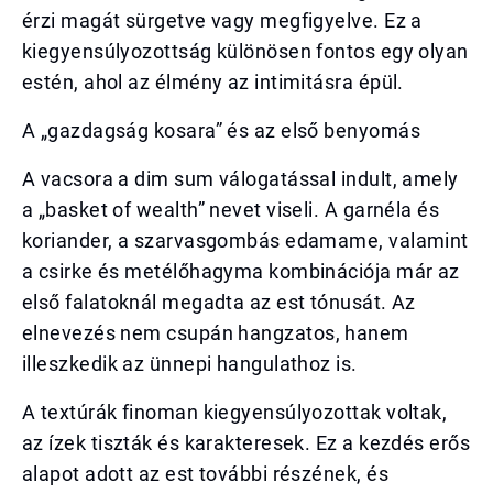
érzi magát sürgetve vagy megfigyelve. Ez a
kiegyensúlyozottság különösen fontos egy olyan
estén, ahol az élmény az intimitásra épül.
A „gazdagság kosara” és az első benyomás
A vacsora a dim sum válogatással indult, amely
a „basket of wealth” nevet viseli. A garnéla és
koriander, a szarvasgombás edamame, valamint
a csirke és metélőhagyma kombinációja már az
első falatoknál megadta az est tónusát. Az
elnevezés nem csupán hangzatos, hanem
illeszkedik az ünnepi hangulathoz is.
A textúrák finoman kiegyensúlyozottak voltak,
az ízek tiszták és karakteresek. Ez a kezdés erős
alapot adott az est további részének, és