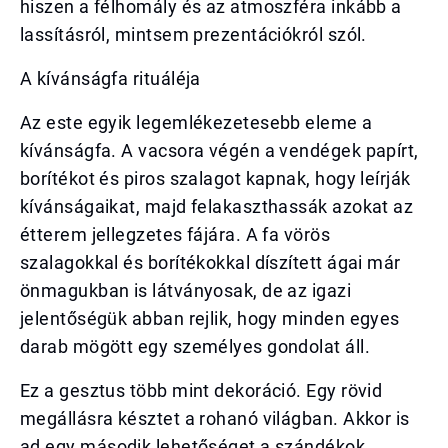
hiszen a félhomály és az atmoszféra inkább a
lassításról, mintsem prezentációkról szól.
A kívánságfa rituáléja
Az este egyik legemlékezetesebb eleme a
kívánságfa. A vacsora végén a vendégek papírt,
borítékot és piros szalagot kapnak, hogy leírják
kívánságaikat, majd felakaszthassák azokat az
étterem jellegzetes fájára. A fa vörös
szalagokkal és borítékokkal díszített ágai már
önmagukban is látványosak, de az igazi
jelentőségük abban rejlik, hogy minden egyes
darab mögött egy személyes gondolat áll.
Ez a gesztus több mint dekoráció. Egy rövid
megállásra késztet a rohanó világban. Akkor is
ad egy második lehetőséget a szándékok