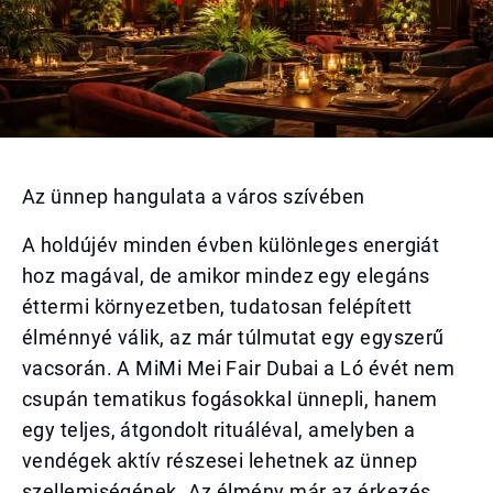
Az ünnep hangulata a város szívében
A holdújév minden évben különleges energiát
hoz magával, de amikor mindez egy elegáns
éttermi környezetben, tudatosan felépített
élménnyé válik, az már túlmutat egy egyszerű
vacsorán. A MiMi Mei Fair Dubai a Ló évét nem
csupán tematikus fogásokkal ünnepli, hanem
egy teljes, átgondolt rituáléval, amelyben a
vendégek aktív részesei lehetnek az ünnep
szellemiségének. Az élmény már az érkezés