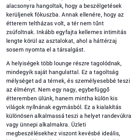
alacsonyra hangoltak, hogy a beszélgetések
kerüljenek fókuszba. Annak ellenére, hogy az
étterem teltházas volt, a tér nem tűnt
zsúfoltnak. Inkább egyfajta kellemes intimitás
lengte körül az asztalokat, ahol a háttérzaj
sosem nyomta el a társalgást.
A helyiségek több lounge részre tagolódnak,
mindegyik saját hangulattal. Ez a tagoltság
mélységet ad a térnek, és személyesebbé teszi
az élményt. Nem egy nagy, egybefüggő
étteremben ülünk, hanem mintha külön kis
világok nyílnának egymásból. Ez a kialakítás
különösen alkalmassá teszi a helyet randevúkra
vagy ünnepi alkalmakra. Üzleti
megbeszélésekhez viszont kevésbé ideális,