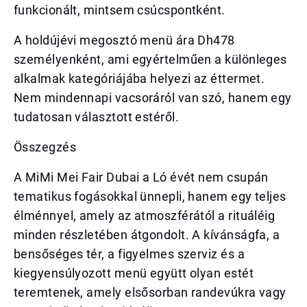
funkcionált, mintsem csúcspontként.
A holdújévi megosztó menü ára Dh478
személyenként, ami egyértelműen a különleges
alkalmak kategóriájába helyezi az éttermet.
Nem mindennapi vacsoráról van szó, hanem egy
tudatosan választott estéről.
Összegzés
A MiMi Mei Fair Dubai a Ló évét nem csupán
tematikus fogásokkal ünnepli, hanem egy teljes
élménnyel, amely az atmoszférától a rituáléig
minden részletében átgondolt. A kívánságfa, a
bensőséges tér, a figyelmes szerviz és a
kiegyensúlyozott menü együtt olyan estét
teremtenek, amely elsősorban randevúkra vagy