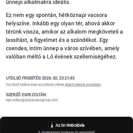
ünnepi alkalmakra ideális.
Ez nem egy spontán, hétköznapi vacsora
helyszíne. Inkább egy olyan tér, ahová akkor
térünk vissza, amikor az alkalom megköveteli a
lassítást, a figyelmet és a szándékot. Egy
csendes, intim ünnep a város szívében, amely
valóban méltó a Ló évének szellemiségéhez.
UTOLSÓ FRISSÍTÉS:
2026. 02. 23 21:43
Ha hibát találsz ezen az oldalon, kérlek
jelezd nekünk e-mailben
.
SZERZŐ: EGRI ZOLTÁN
egri.zoltan@dubainewsgroup.com
Az ön Weboldala
3. Hirdetéshely hirdesse itt weboldalát