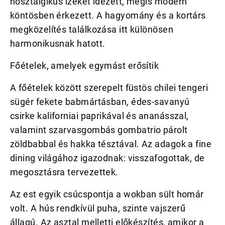
nosztalgikus ízeket idézett, mégis modern
köntösben érkezett. A hagyomány és a kortárs
megközelítés találkozása itt különösen
harmonikusnak hatott.
Főételek, amelyek egymást erősítik
A főételek között szerepelt füstös chilei tengeri
sügér fekete babmártásban, édes-savanyú
csirke kaliforniai paprikával és ananásszal,
valamint szarvasgombás gombatrio párolt
zöldbabbal és hakka tésztával. Az adagok a fine
dining világához igazodnak: visszafogottak, de
megosztásra tervezettek.
Az est egyik csúcspontja a wokban sült homár
volt. A hús rendkívül puha, szinte vajszerű
állagú. Az asztal melletti előkészítés, amikor a