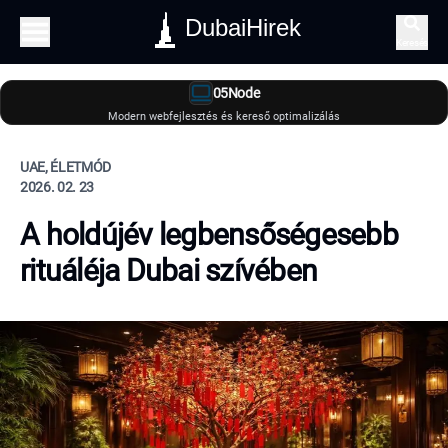
DubaiHirek
Keresés
05Node
Modern webfejlesztés és kereső optimalizálás
UAE, ÉLETMÓD
2026. 02. 23
A holdújév legbensőségesebb
rituáléja Dubai szívében