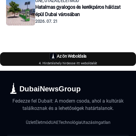
UAE, UTAZÁS, ÉLETMÓD
Hatalmas gyalogos és kerékpáros hálózat
épül Dubai városában
2026. 07. 21
Az ön Weboldala
4. Hirdetéshely hirdesse itt weboldalát
DubaiNewsGroup
Fedezze fel Dubait: A modern csoda, ahol a kultúrák
találkoznak és a lehetőségek határtalanok.
Üzlet
Életmód
UAE
Technológia
Utazás
Ingatlan