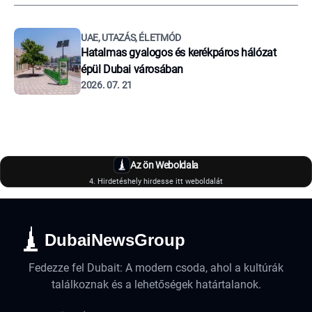
UAE, UTAZÁS, ÉLETMÓD
Hatalmas gyalogos és kerékpáros hálózat
épül Dubai városában
2026. 07. 21
Az ön Weboldala
4. Hirdetéshely hirdesse itt weboldalát
DubaiNewsGroup
Fedezze fel Dubait: A modern csoda, ahol a kultúrák
találkoznak és a lehetőségek határtalanok.