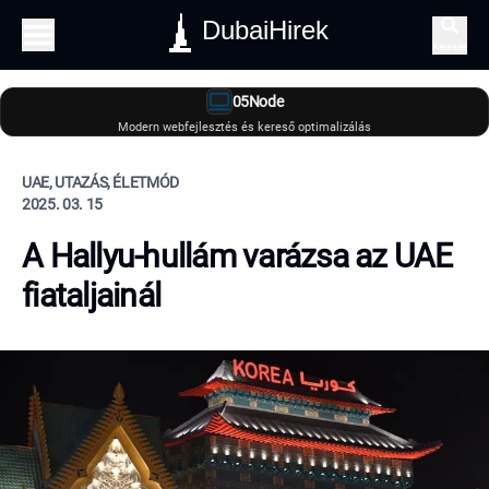
DubaiHirek
Keresés
05Node
Modern webfejlesztés és kereső optimalizálás
UAE, UTAZÁS, ÉLETMÓD
2025. 03. 15
A Hallyu-hullám varázsa az UAE
fiataljainál