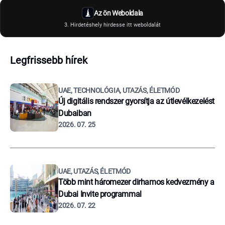
Az ön Weboldala
3. Hirdetéshely hirdesse itt weboldalát
Legfrissebb hírek
UAE, TECHNOLÓGIA, UTAZÁS, ÉLETMÓD
Új digitális rendszer gyorsítja az útlevélkezelést
Dubaiban
2026. 07. 25
UAE, UTAZÁS, ÉLETMÓD
Több mint háromezer dirhamos kedvezmény a
Dubai Invite programmal
2026. 07. 22