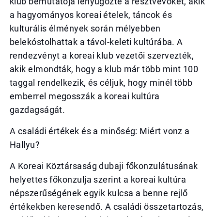
klub bemutatója lenyűgözte a résztvevőket, akik
a hagyományos koreai ételek, táncok és
kulturális élmények során mélyebben
belekóstolhattak a távol-keleti kultúrába. A
rendezvényt a koreai klub vezetői szervezték,
akik elmondták, hogy a klub már több mint 100
taggal rendelkezik, és céljuk, hogy minél több
emberrel megosszák a koreai kultúra
gazdagságát.
A családi értékek és a minőség: Miért vonz a
Hallyu?
A Koreai Köztársaság dubaji főkonzulátusának
helyettes főkonzulja szerint a koreai kultúra
népszerűségének egyik kulcsa a benne rejlő
értékekben keresendő. A családi összetartozás,