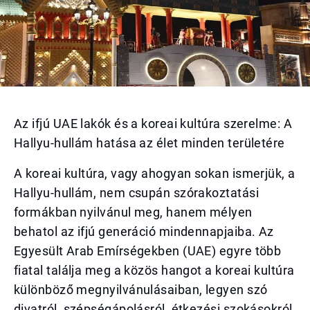
Az ifjú UAE lakók és a koreai kultúra szerelme: A
Hallyu-hullám hatása az élet minden területére
A koreai kultúra, vagy ahogyan sokan ismerjük, a
Hallyu-hullám, nem csupán szórakoztatási
formákban nyilvánul meg, hanem mélyen
behatol az ifjú generáció mindennapjaiba. Az
Egyesült Arab Emírségekben (UAE) egyre több
fiatal találja meg a közös hangot a koreai kultúra
különböző megnyilvánulásaiban, legyen szó
divatról, szépségápolásról, étkezési szokásokról