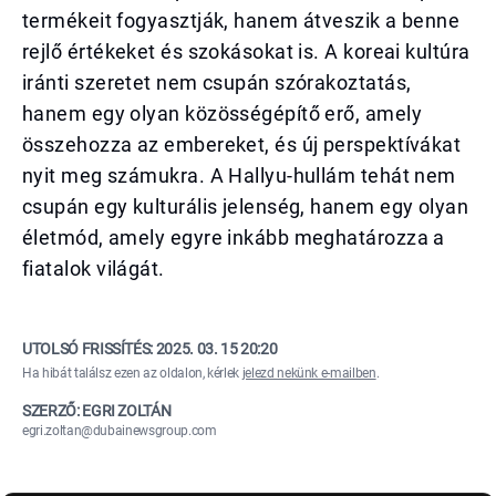
termékeit fogyasztják, hanem átveszik a benne
rejlő értékeket és szokásokat is. A koreai kultúra
iránti szeretet nem csupán szórakoztatás,
hanem egy olyan közösségépítő erő, amely
összehozza az embereket, és új perspektívákat
nyit meg számukra. A Hallyu-hullám tehát nem
csupán egy kulturális jelenség, hanem egy olyan
életmód, amely egyre inkább meghatározza a
fiatalok világát.
UTOLSÓ FRISSÍTÉS:
2025. 03. 15 20:20
Ha hibát találsz ezen az oldalon, kérlek
jelezd nekünk e-mailben
.
SZERZŐ: EGRI ZOLTÁN
egri.zoltan@dubainewsgroup.com