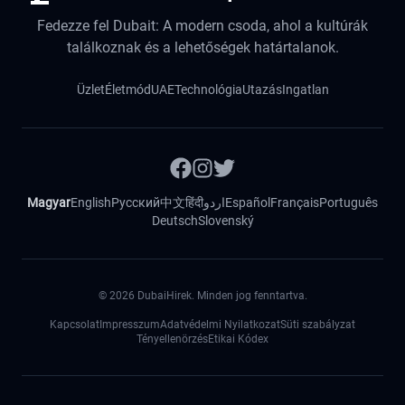
Fedezze fel Dubait: A modern csoda, ahol a kultúrák
találkoznak és a lehetőségek határtalanok.
Üzlet
Életmód
UAE
Technológia
Utazás
Ingatlan
Magyar
English
Русский
中文
हिंदी
اردو
Español
Français
Português
Deutsch
Slovenský
©
2026
DubaiHirek. Minden jog fenntartva.
Kapcsolat
Impresszum
Adatvédelmi Nyilatkozat
Süti szabályzat
Tényellenörzés
Etikai Kódex