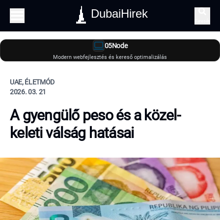
DubaiHirek
Keresés
05Node
Modern webfejlesztés és kereső optimalizálás
UAE, ÉLETMÓD
2026. 03. 21
A gyengülő peso és a közel-
keleti válság hatásai