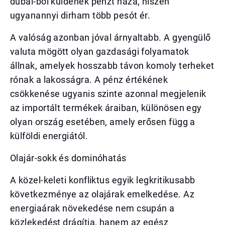
dubai-ból küldenek pénzt haza, hiszen
ugyanannyi dirham több pesót ér.
A valóság azonban jóval árnyaltabb. A gyengülő
valuta mögött olyan gazdasági folyamatok
állnak, amelyek hosszabb távon komoly terheket
rónak a lakosságra. A pénz értékének
csökkenése ugyanis szinte azonnal megjelenik
az importált termékek áraiban, különösen egy
olyan ország esetében, amely erősen függ a
külföldi energiától.
Olajár-sokk és dominóhatás
A közel-keleti konfliktus egyik legkritikusabb
következménye az olajárak emelkedése. Az
energiaárak növekedése nem csupán a
közlekedést drágítja, hanem az egész