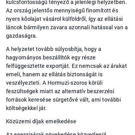
kulcsfontosságú tényező a jelenlegi helyzetben.
Az ország jelentős mennyiségű finomított és
nyers kőolajat vásárol külföldről, így az ellátási
láncok bármilyen zavara azonnali hatással van a
gazdaságra.
A helyzetet tovább súlyosbítja, hogy a
hagyományos beszállítók egy része
felfüggesztette exportját. Ez nemcsak az árakat
emeli, hanem az ellátás biztonságát is
veszélyezteti. A Hormuzi-szoros körüli
feszültségek miatt az alternatív beszerzési
források keresése sürgetővé vált, ami további
költségekkel jár.
Közüzemi díjak emelkedése
Az energiaárak növekedése közvetlenül