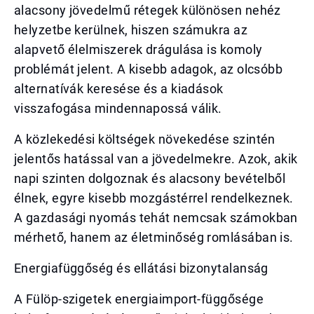
alacsony jövedelmű rétegek különösen nehéz
helyzetbe kerülnek, hiszen számukra az
alapvető élelmiszerek drágulása is komoly
problémát jelent. A kisebb adagok, az olcsóbb
alternatívák keresése és a kiadások
visszafogása mindennapossá válik.
A közlekedési költségek növekedése szintén
jelentős hatással van a jövedelmekre. Azok, akik
napi szinten dolgoznak és alacsony bevételből
élnek, egyre kisebb mozgástérrel rendelkeznek.
A gazdasági nyomás tehát nemcsak számokban
mérhető, hanem az életminőség romlásában is.
Energiafüggőség és ellátási bizonytalanság
A Fülöp-szigetek energiaimport-függősége