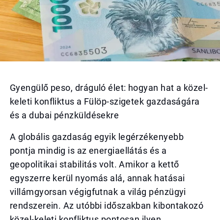
Gyengülő peso, dráguló élet: hogyan hat a közel-
keleti konfliktus a Fülöp-szigetek gazdaságára
és a dubai pénzküldésekre
A globális gazdaság egyik legérzékenyebb
pontja mindig is az energiaellátás és a
geopolitikai stabilitás volt. Amikor a kettő
egyszerre kerül nyomás alá, annak hatásai
villámgyorsan végigfutnak a világ pénzügyi
rendszerein. Az utóbbi időszakban kibontakozó
közel-keleti konfliktus pontosan ilyen