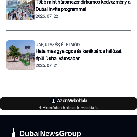
Több mint háromezer dirhamos kedvezmény a
Dubai Invite programmal
2026. 07. 22
UAE, UTAZÁS, ÉLETMÓD
Hatalmas gyalogos és kerékpáros hálózat
épül Dubai városában
2026. 07. 21
Az ön Weboldala
4. Hirdetéshely hirdesse itt weboldalát
DubaiNewsGroup