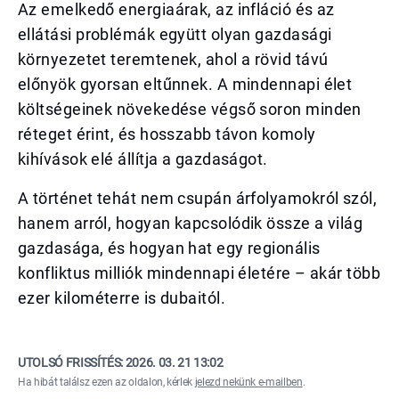
Az emelkedő energiaárak, az infláció és az
ellátási problémák együtt olyan gazdasági
környezetet teremtenek, ahol a rövid távú
előnyök gyorsan eltűnnek. A mindennapi élet
költségeinek növekedése végső soron minden
réteget érint, és hosszabb távon komoly
kihívások elé állítja a gazdaságot.
A történet tehát nem csupán árfolyamokról szól,
hanem arról, hogyan kapcsolódik össze a világ
gazdasága, és hogyan hat egy regionális
konfliktus milliók mindennapi életére – akár több
ezer kilométerre is dubaitól.
UTOLSÓ FRISSÍTÉS:
2026. 03. 21 13:02
Ha hibát találsz ezen az oldalon, kérlek
jelezd nekünk e-mailben
.