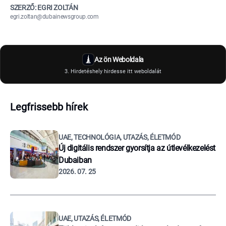
SZERZŐ: EGRI ZOLTÁN
egri.zoltan@dubainewsgroup.com
Az ön Weboldala
3. Hirdetéshely hirdesse itt weboldalát
Legfrissebb hírek
UAE, TECHNOLÓGIA, UTAZÁS, ÉLETMÓD
Új digitális rendszer gyorsítja az útlevélkezelést
Dubaiban
2026. 07. 25
UAE, UTAZÁS, ÉLETMÓD