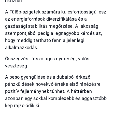
okozhat.
A Fülöp-szigetek számára kulcsfontosságú lesz
az energiaforrások diverzifikálása és a
gazdasági stabilitás megőrzése. A lakosság
szempontjából pedig a legnagyobb kérdés az,
hogy meddig tartható fenn a jelenlegi
alkalmazkodás.
Összegzés: látszólagos nyereség, valós
veszteség
A peso gyengülése és a dubaiból érkező
pénzküldések növekvő értéke első ránézésre
pozitív fejleménynek tűnhet. A háttérben
azonban egy sokkal komplexebb és aggasztóbb
kép rajzolódik ki.