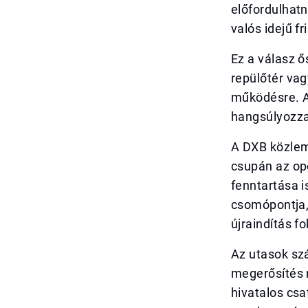
előfordulhatn
valós idejű fr
Ez a válasz ő
repülőtér vag
működésre. A
hangsúlyozza
A DXB közlem
csupán az ope
fenntartása i
csomópontja, 
újraindítás f
Az utasok szá
megerősítés n
hivatalos csa