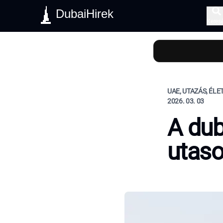
DubaiHirek
Keres
UAE, UTAZÁS, ÉL
2026. 03. 03
A dub
utaso