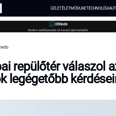
ÜZLET
ÉLETMÓD
UAE
TECHNOLÓGIA
UT
és
05Node
Modern webfejlesztés és kereső optimalizálás
ETMÓD
ai repülőtér válaszol a
k legégetőbb kérdései