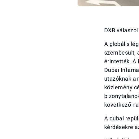
DXB válaszol
A globális l
szembesült, 
érintették. A
Dubai Interna
utazóknak a m
közlemény cél
bizonytalanok
következő n
A dubai repü
kérdésekre az