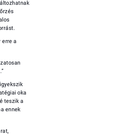
változhatnak
nőrzés
alos
rrást.
 erre a
ozatosan
.”
 igyekszik
atégiai oka
é teszik a
ma ennek
rat,