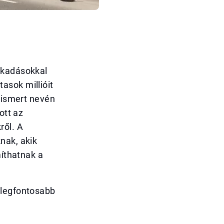
akadásokkal
asok millióit
özismert nevén
ott az
ről. A
nak, akik
míthatnak a
 legfontosabb