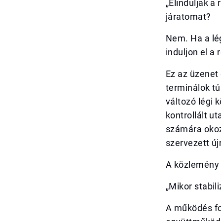
„Elinduljak a
járatomat?
Nem. Ha a lég
induljon el a
Ez az üzenet 
terminálok tú
változó légi
kontrollált u
számára okoz
szervezett új
A közlemény e
„Mikor stabil
A működés fo