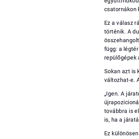
együttműködé
csatornákon k
Ez a válasz rá
történik. A d
összehangolta
függ: a légté
repülőgépek a
Sokan azt is 
változhat-e. A
„Igen. A jára
újrapozicioná
továbbra is e
is, ha a jára
Ez különösen