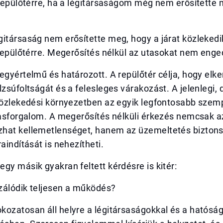
 repülőtérre, ha a légitársaságom még nem erősítette
itársaság nem erősítette meg, hogy a járat közlekedik
 repülőtérre. Megerősítés nélkül az utasokat nem enged
egyértelmű és határozott. A repülőtér célja, hogy elker
lzsúfoltságát és a felesleges várakozást. A jelenlegi,
 közlekedési környezetben az egyik legfontosabb szem
tasforgalom. A megerősítés nélküli érkezés nemcsak a
hat kellemetlenséget, hanem az üzemeltetés bizton
raindítását is nehezítheti.
gy másik gyakran feltett kérdésre is kitér:
izálódik teljesen a működés?
kozatosan áll helyre a légitársaságokkal és a hatósá