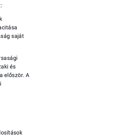
:
k
acitása
aság saját
rsasági
zaki és
ra először. A
i
dosítások