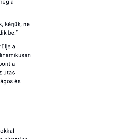
 meg a
, kérjük, ne
ik be.”
ülje a
 dinamikusan
pont a
z utas
ságos és
gokkal