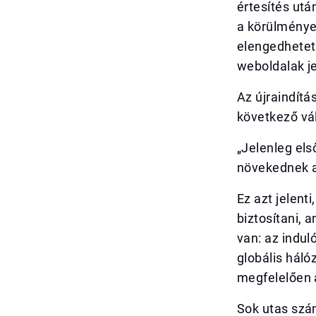
értesítés utá
a körülménye
elengedhetetl
weboldalak je
Az újraindítá
következő vál
„Jelenleg el
növekednek a
Ez azt jelent
biztosítani, 
van: az indul
globális háló
megfelelően 
Sok utas szám