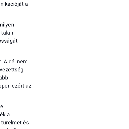
nikációját a
milyen
rtalan
osságát
. A cél nem
rvezettség
sabb
Éppen ezért az
el
sék a
 türelmet és