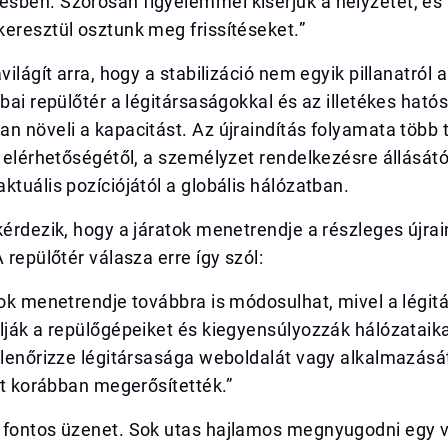
sben. Szorosan figyelemmel kísérjük a helyzetet, és 
eresztül osztunk meg frissítéseket.”
világít arra, hogy a stabilizáció nem egyik pillanatról 
ubai repülőtér a légitársaságokkal és az illetékes ható
n növeli a kapacitást. Az újraindítás folyamata több 
r elérhetőségétől, a személyzet rendelkezésre állásátó
ktuális pozíciójától a globális hálózatban.
kérdezik, hogy a járatok menetrendje a részleges újrai
 repülőtér válasza erre így szól:
tok menetrendje továbbra is módosulhat, mivel a légi
lják a repülőgépeiket és kiegyensúlyozzák hálózataika
llenőrizze légitársasága weboldalát vagy alkalmazásá
tát korábban megerősítették.”
 fontos üzenet. Sok utas hajlamos megnyugodni egy v