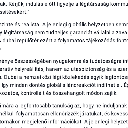
ak. Kérjük, indulás előtt figyelje a légitársaság kommu
issítésekért.”
szinte és realista. A jelenlegi globális helyzetben sem
y légitársaság nem tud teljes garanciát vállalni a zava
 dubai repülőtér ezért a folyamatos tájékozódás font
.
énye összességében nyugalomra és tudatosságra int
ratív helyreállítás, hanem az utasbiztonság és a sze
s. Dubai a nemzetközi légi közlekedés egyik legfonto
így minden döntés globális láncreakciót indíthat el. 
okozatos, kontrollált és összehangolt módon zajlik.
mára a legfontosabb tanulság az, hogy ne induljanak 
élkül, folyamatosan ellenőrizzék járatukat, és köves
tornákon megjelenő információkat. A jelenlegi helyzet