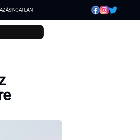
AZÁS
INGATLAN
z
re