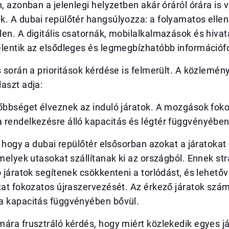
n, azonban a jelenlegi helyzetben akár óráról órára is 
k. A dubai repülőtér hangsúlyozza: a folyamatos elle
en. A digitális csatornák, mobilalkalmazások és hivat
lentik az elsődleges és legmegbízhatóbb információfo
s során a prioritások kérdése is felmerült. A közlemény
aszt adja:
sőbbséget élveznek az induló járatok. A mozgások fok
 rendelkezésre álló kapacitás és légtér függvényében
i, hogy a dubai repülőtér elsősorban azokat a járatokat
amelyek utasokat szállítanak ki az országból. Ennek str
ó járatok segítenek csökkenteni a torlódást, és lehetőv
zat fokozatos újraszervezését. Az érkező járatok szá
a kapacitás függvényében bővül.
ára frusztráló kérdés, hogy miért közlekedik egyes já