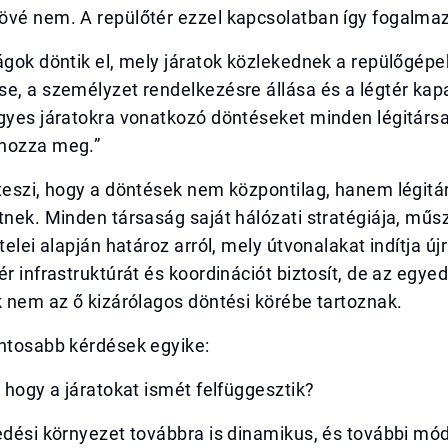
övé nem. A repülőtér ezzel kapcsolatban így fogalmaz
ágok döntik el, mely járatok közlekednek a repülőgépe
e, a személyzet rendelkezésre állása és a légtér kap
egyes járatokra vonatkozó döntéseket minden légitárs
hozza meg.”
teszi, hogy a döntések nem központilag, hanem légitá
tnek. Minden társaság saját hálózati stratégiája, műs
telei alapján határoz arról, mely útvonalakat indítja új
ér infrastruktúrát és koordinációt biztosít, de az egyed
k nem az ő kizárólagos döntési körébe tartoznak.
ontosabb kérdések egyike:
, hogy a járatokat ismét felfüggesztik?
edési környezet továbbra is dinamikus, és további mó