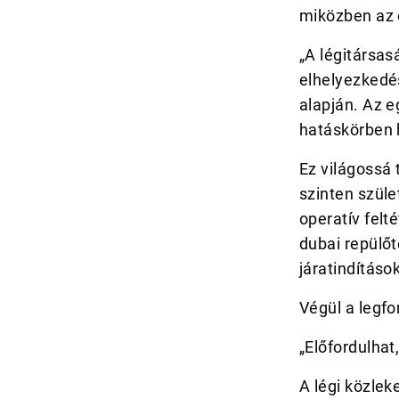
miközben az 
„A légitársas
elhelyezkedés
alapján. Az 
hatáskörben 
Ez világossá 
szinten szüle
operatív felté
dubai repülőt
járatindításo
Végül a legf
„Előfordulhat
A légi közlek