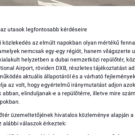
 az utasok legfontosabb kérdéseire
égi közlekedés az elmúlt napokban olyan mértékű fenn
amelyek nemcsak egy-egy régiót, hanem világszerte ut
 kialakult helyzetben a dubai nemzetközi repülőtér, k
tional Airport, röviden DXB, részletes tájékoztatást ad
űködés aktuális állapotáról és a várható fejlemények
ja az volt, hogy egyértelmű iránymutatást adjon azok
 abban, elinduljanak-e a repülőtérre, illetve mire szá
apokban.
lőtér üzemeltetőjének hivatalos közleménye alapján a
 alábbi válaszok érkeztek: