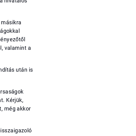
a hivatalos
a másikra
ságokkal
tényezőtől
l, valamint a
ndítás után is
társaságok
t. Kérjük,
t, még akkor
isszaigazoló