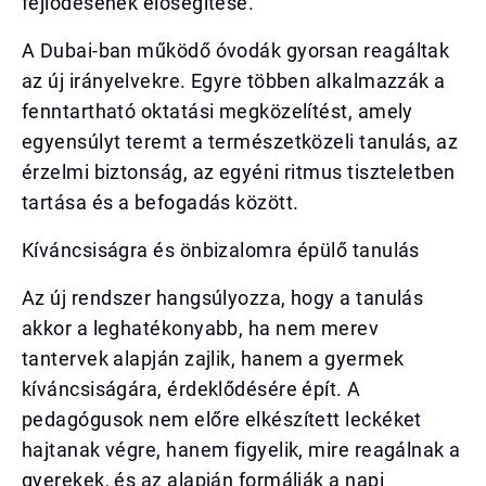
fejlődésének elősegítése.
A Dubai-ban működő óvodák gyorsan reagáltak
az új irányelvekre. Egyre többen alkalmazzák a
fenntartható oktatási megközelítést, amely
egyensúlyt teremt a természetközeli tanulás, az
érzelmi biztonság, az egyéni ritmus tiszteletben
tartása és a befogadás között.
Kíváncsiságra és önbizalomra épülő tanulás
Az új rendszer hangsúlyozza, hogy a tanulás
akkor a leghatékonyabb, ha nem merev
tantervek alapján zajlik, hanem a gyermek
kíváncsiságára, érdeklődésére épít. A
pedagógusok nem előre elkészített leckéket
hajtanak végre, hanem figyelik, mire reagálnak a
gyerekek, és az alapján formálják a napi