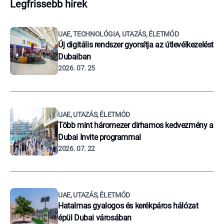
Legfrissebb hírek
UAE, TECHNOLÓGIA, UTAZÁS, ÉLETMÓD
Új digitális rendszer gyorsítja az útlevélkezelést
Dubaiban
2026. 07. 25
UAE, UTAZÁS, ÉLETMÓD
Több mint háromezer dirhamos kedvezmény a
Dubai Invite programmal
2026. 07. 22
UAE, UTAZÁS, ÉLETMÓD
Hatalmas gyalogos és kerékpáros hálózat
épül Dubai városában