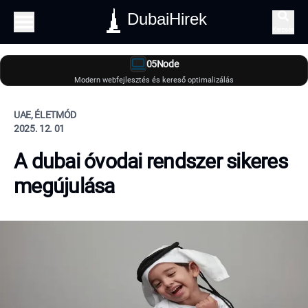
DubaiHirek
Keresés
05Node
Modern webfejlesztés és kereső optimalizálás
UAE, ÉLETMÓD
2025. 12. 01
A dubai óvodai rendszer sikeres
megújulása