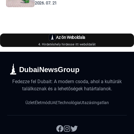
2026. 07. 21
Az ön Weboldala
4. Hirdetéshely hirdesse itt weboldalát
DubaiNewsGroup
Fedezze fel Dubait: A modern csoda, ahol a kultúrák
találkoznak és a lehetőségek határtalanok.
Üzlet
Életmód
UAE
Technológia
Utazás
Ingatlan