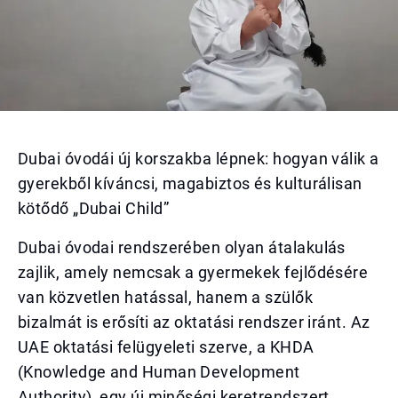
Dubai óvodái új korszakba lépnek: hogyan válik a
gyerekből kíváncsi, magabiztos és kulturálisan
kötődő „Dubai Child”
Dubai óvodai rendszerében olyan átalakulás
zajlik, amely nemcsak a gyermekek fejlődésére
van közvetlen hatással, hanem a szülők
bizalmát is erősíti az oktatási rendszer iránt. Az
UAE oktatási felügyeleti szerve, a KHDA
(Knowledge and Human Development
Authority), egy új minőségi keretrendszert