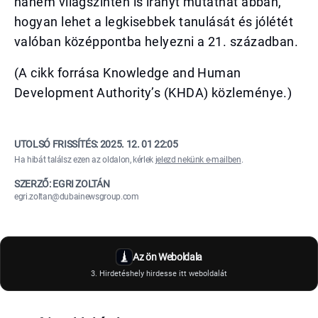
hanem világszinten is irányt mutathat abban,
hogyan lehet a legkisebbek tanulását és jólétét
valóban középpontba helyezni a 21. században.
(A cikk forrása Knowledge and Human
Development Authority’s (KHDA) közleménye.)
UTOLSÓ FRISSÍTÉS:
2025. 12. 01 22:05
Ha hibát találsz ezen az oldalon, kérlek
jelezd nekünk e-mailben
.
SZERZŐ: EGRI ZOLTÁN
egri.zoltan@dubainewsgroup.com
Az ön Weboldala
3. Hirdetéshely hirdesse itt weboldalát