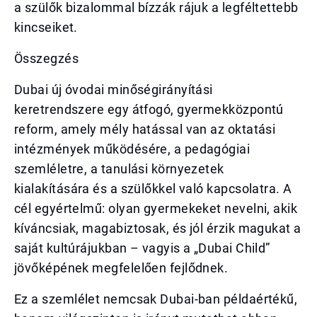
a szülők bizalommal bízzák rájuk a legféltettebb
kincseiket.
Összegzés
Dubai új óvodai minőségirányítási
keretrendszere egy átfogó, gyermekközpontú
reform, amely mély hatással van az oktatási
intézmények működésére, a pedagógiai
szemléletre, a tanulási környezetek
kialakítására és a szülőkkel való kapcsolatra. A
cél egyértelmű: olyan gyermekeket nevelni, akik
kíváncsiak, magabiztosak, és jól érzik magukat a
saját kultúrájukban – vagyis a „Dubai Child”
jövőképének megfelelően fejlődnek.
Ez a szemlélet nemcsak Dubai-ban példaértékű,