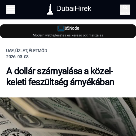
DubaiHirek
Keresés
05Node
Modern webfejlesztés és kereső optimalizálás
UAE, ÜZLET, ÉLETMÓD
2026. 03. 03
A dollár szárnyalása a közel-
keleti feszültség árnyékában