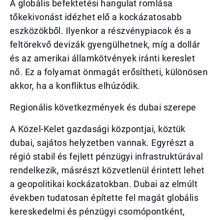
A globális befektetési hangulat romlása
tőkekivonást idézhet elő a kockázatosabb
eszközökből. Ilyenkor a részvénypiacok és a
feltörekvő devizák gyengülhetnek, míg a dollár
és az amerikai államkötvények iránti kereslet
nő. Ez a folyamat önmagát erősítheti, különösen
akkor, ha a konfliktus elhúzódik.
Regionális következmények és dubai szerepe
A Közel-Kelet gazdasági központjai, köztük
dubai, sajátos helyzetben vannak. Egyrészt a
régió stabil és fejlett pénzügyi infrastruktúrával
rendelkezik, másrészt közvetlenül érintett lehet
a geopolitikai kockázatokban. Dubai az elmúlt
években tudatosan építette fel magát globális
kereskedelmi és pénzügyi csomópontként,