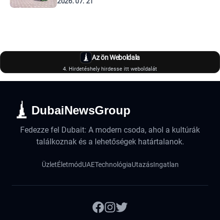
2026. 07. 21
Az ön Weboldala
4. Hirdetéshely hirdesse itt weboldalát
DubaiNewsGroup
Fedezze fel Dubait: A modern csoda, ahol a kultúrák
találkoznak és a lehetőségek határtalanok.
Üzlet
Életmód
UAE
Technológia
Utazás
Ingatlan