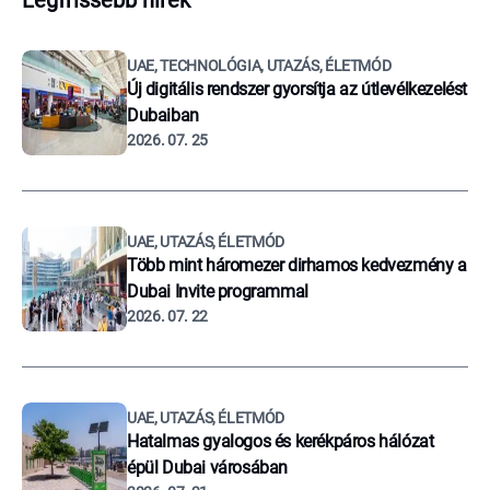
Legfrissebb hírek
UAE, TECHNOLÓGIA, UTAZÁS, ÉLETMÓD
Új digitális rendszer gyorsítja az útlevélkezelést
Dubaiban
2026. 07. 25
UAE, UTAZÁS, ÉLETMÓD
Több mint háromezer dirhamos kedvezmény a
Dubai Invite programmal
2026. 07. 22
UAE, UTAZÁS, ÉLETMÓD
Hatalmas gyalogos és kerékpáros hálózat
épül Dubai városában