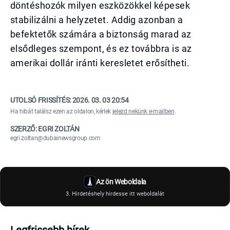
döntéshozók milyen eszközökkel képesek
stabilizálni a helyzetet. Addig azonban a
befektetők számára a biztonság marad az
elsődleges szempont, és ez továbbra is az
amerikai dollár iránti keresletet erősítheti.
UTOLSÓ FRISSÍTÉS:
2026. 03. 03 20:54
Ha hibát találsz ezen az oldalon, kérlek
jelezd nekünk e-mailben
.
SZERZŐ: EGRI ZOLTÁN
egri.zoltan@dubainewsgroup.com
Az ön Weboldala
3. Hirdetéshely hirdesse itt weboldalát