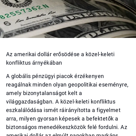
Az amerikai dollár erősödése a közel-keleti
konfliktus árnyékában
A globális pénzügyi piacok érzékenyen
reagálnak minden olyan geopolitikai eseményre,
amely bizonytalanságot kelt a
világgazdaságban. A közel-keleti konfliktus
eszkalálódása ismét ráirányította a figyelmet
arra, milyen gyorsan képesek a befektetők a
biztonságos menedékeszközök felé fordulni. Az
amerikai dollár az elmúlt napokban markáns