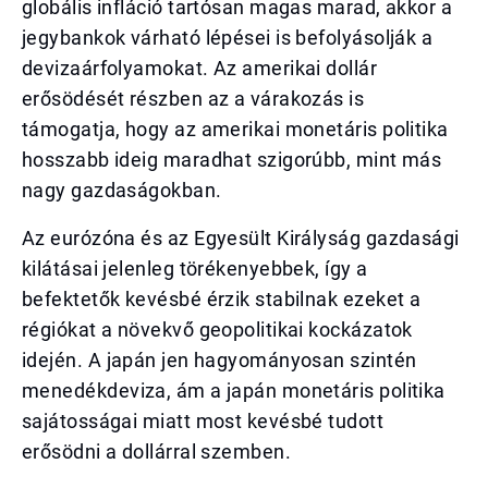
globális infláció tartósan magas marad, akkor a
jegybankok várható lépései is befolyásolják a
devizaárfolyamokat. Az amerikai dollár
erősödését részben az a várakozás is
támogatja, hogy az amerikai monetáris politika
hosszabb ideig maradhat szigorúbb, mint más
nagy gazdaságokban.
Az eurózóna és az Egyesült Királyság gazdasági
kilátásai jelenleg törékenyebbek, így a
befektetők kevésbé érzik stabilnak ezeket a
régiókat a növekvő geopolitikai kockázatok
idején. A japán jen hagyományosan szintén
menedékdeviza, ám a japán monetáris politika
sajátosságai miatt most kevésbé tudott
erősödni a dollárral szemben.