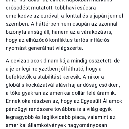
erősödést mutatott, többhavi csúcsra
emelkedve az euróval, a fonttal és a japán jennel
szemben. A háttérben nem csupán az azonnali
bizonytalanság áll, hanem az a várakozás is,
hogy az elhúzódó konfliktus tartós inflációs
nyomást generálhat világszerte.
A devizapiacok dinamikája mindig összetett, de
a jelenlegi helyzetben jól látható, hogy a
befektetők a stabilitást keresik. Amikor a
globális kockázatvállalási hajlandóság csökken,
a tőke gyakran az amerikai dollár felé áramlik.
Ennek oka részben az, hogy az Egyesült Államok
pénzügyi rendszere továbbra is a világ egyik
legnagyobb és leglikvidebb piaca, valamint az
amerikai államkötvények hagyományosan