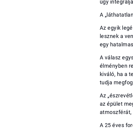
úgy integrálj
A „láthatatla
Az egyik legé
lesznek a ve
egy hatalmas
A válasz egys
élményben re
kiváló, ha a 
tudja megfoga
Az „észrevétl
az épület me
atmoszférát, 
A 25 éves fo