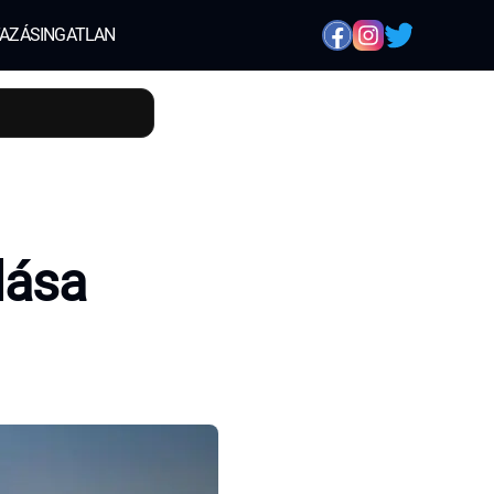
AZÁS
INGATLAN
lása