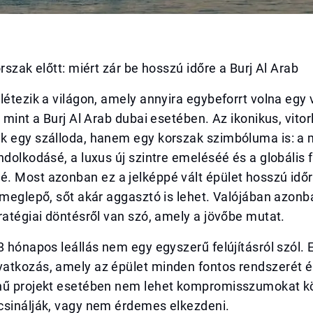
orszak előtt: miért zár be hosszú időre a Burj Al Arab
létezik a világon, amely annyira egybeforrt volna egy 
, mint a Burj Al Arab dubai esetében. Az ikonikus, vito
k egy szálloda, hanem egy korszak szimbóluma is: a
ndolkodásé, a luxus új szintre emeléséé és a globális 
. Most azonban ez a jelképpé vált épület hosszú időr
 meglepő, sőt akár aggasztó is lehet. Valójában azon
ratégiai döntésről van szó, amely a jövőbe mutat.
8 hónapos leállás nem egy egyszerű felújításról szól. 
atkozás, amely az épület minden fontos rendszerét ér
nű projekt esetében nem lehet kompromisszumokat kö
csinálják, vagy nem érdemes elkezdeni.