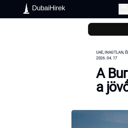
DubaiHirek
Keres
UAE, INAGTLAN, 
2026. 04. 17
A Bur
a jöv