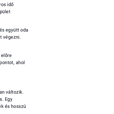
yos idő
pület
dés együtt oda
t végezni.
 előre
pontot, ahol
an változik.
s. Egy
ek és hosszú