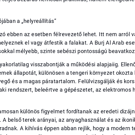
ójában a „helyreállítás”
 szó ebben az esetben félrevezető lehet. Itt nem arról 
helyeznek el vagy átfestik a falakat. A Burj Al Arab es
 sokkal mélyebb, szinte sebészi pontosságú beavatkozá
yakorlatilag visszabontják a működési alapjaiig. Ellenő
emek állapotát, különösen a tengeri környezet okozta
vegő és a magas páratartalom. Felülvizsgálják és kors
i rendszert, beleértve a gépészetet, az elektromos h
mosan különös figyelmet fordítanak az eredeti dizájn
A belső terek arányai, az anyaghasználat és az ikoni
dnak. A kihívás éppen abban rejlik, hogy a modern t