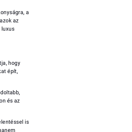
konyságra, a
 azok az
 luxus
tja, hogy
at épít,
ndoltabb,
gon és az
lentéssel is
 hanem