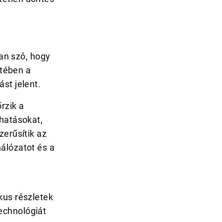
van szó, hogy
etében a
st jelent.
rzik a
 hatásokat,
zerűsítik az
álózatot és a
kus részletek
echnológiát