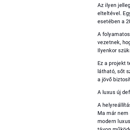
Az ilyen jell
elteltével. E
esetében a 2
A folyamatos 
vezetnek, ho
Ilyenkor szük
Ez a projekt
látható, sőt 
a jövő bizto
A luxus új def
A helyreállít
Ma már nem e
modern luxuss
távon működő