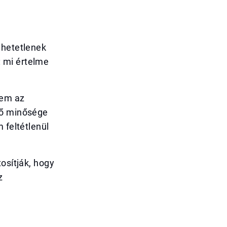
ehetetlenek
 mi értelme
nem az
gő minősége
 feltétlenül
osítják, hogy
z