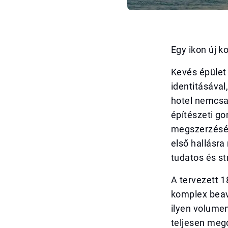
Egy ikon új k
Kevés épület 
identitásával
hotel nemcsa
építészeti go
megszerzéséé
első hallásra
tudatos és st
A tervezett 1
komplex beav
ilyen volume
teljesen meg