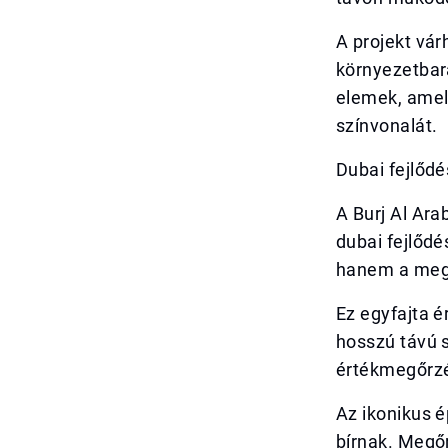
A projekt vár
környezetbar
elemek, amel
színvonalát.
Dubai fejlőd
A Burj Al Ara
dubai fejlődé
hanem a meglé
Ez egyfajta é
hosszú távú s
értékmegőrz
Az ikonikus é
bírnak. Megő