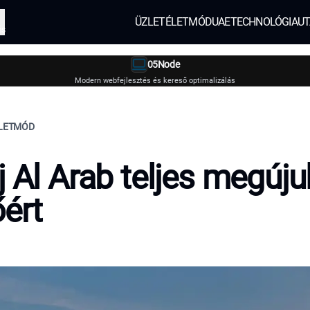
ÜZLET
ÉLETMÓD
UAE
TECHNOLÓGIA
UT
és
05Node
Modern webfejlesztés és kereső optimalizálás
ÉLETMÓD
j Al Arab teljes megúju
őért