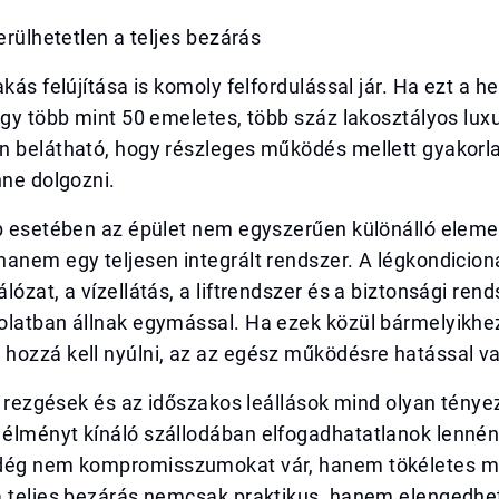
kerülhetetlen a teljes bezárás
akás felújítása is komoly felfordulással jár. Ha ezt a h
egy több mint 50 emeletes, több száz lakosztályos lux
n belátható, hogy részleges működés mellett gyakorla
nne dolgozni.
ab esetében az épület nem egyszerűen különálló elem
anem egy teljesen integrált rendszer. A légkondicion
lózat, a vízellátás, a liftrendszer és a biztonsági ren
olatban állnak egymással. Ha ezek közül bármelyikhe
hozzá kell nyúlni, az az egész működésre hatással v
 a rezgések és az időszakos leállások mind olyan tény
élményt kínáló szállodában elfogadhatatlanok lennéne
dég nem kompromisszumokat vár, hanem tökéletes m
a teljes bezárás nemcsak praktikus, hanem elengedhe