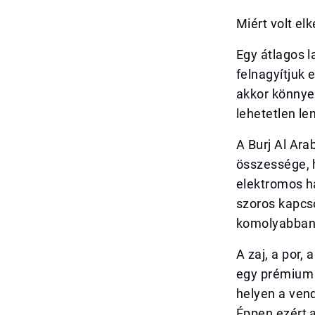
Miért volt el
Egy átlagos l
felnagyítjuk 
akkor könnye
lehetetlen le
A Burj Al Ar
összessége, h
elektromos há
szoros kapcs
komolyabban 
A zaj, a por,
egy prémium 
helyen a ven
Éppen ezért 