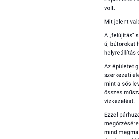
volt.
Mit jelent val
A „felújítás”
új bútorokat 
helyreállítás
Az épületet g
szerkezeti el
mint a sós le
összes műszak
vízkezelést.
Ezzel párhuza
megőrzésére. 
mind megmara