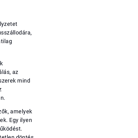
elyzetet
usszállodára,
tilag
ek
álás, az
dszerek mind
z
an.
ezők, amelyek
k. Egy ilyen
űködést.
tetlen döntés