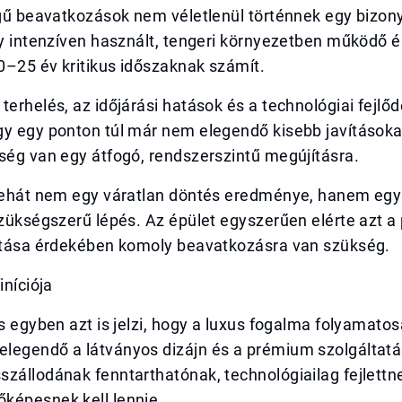
egű beavatkozások nem véletlenül történnek egy bizon
gy intenzíven használt, tengeri környezetben működő é
0–25 év kritikus időszaknak számít.
terhelés, az időjárási hatások és a technológiai fejlő
gy egy ponton túl már nem elegendő kisebb javításoka
ség van egy átfogó, rendszerszintű megújításra.
 tehát nem egy váratlan döntés eredménye, hanem egy
szükségszerű lépés. Az épület egyszerűen elérte azt a 
sítása érdekében komoly beavatkozásra van szükség.
iníciója
ás egyben azt is jelzi, hogy a luxus fogalma folyamatos
legendő a látványos dizájn és a prémium szolgáltatá
zállodának fenntarthatónak, technológiailag fejlettn
képesnek kell lennie.