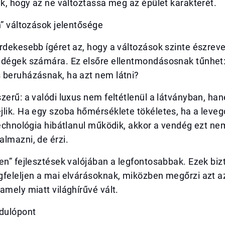
ák, hogy az ne változtassa meg az épület karakterét.
n” változások jelentősége
rdekesebb ígéret az, hogy a változások szinte észrev
ndégek számára. Ez elsőre ellentmondásosnak tűnhet:
 beruházásnak, ha azt nem látni?
zerű: a valódi luxus nem feltétlenül a látványban, ha
jlik. Ha egy szoba hőmérséklete tökéletes, ha a leve
technológia hibátlanul működik, akkor a vendég ezt nem
lmazni, de érzi.
en” fejlesztések valójában a legfontosabbak. Ezek bizt
gfeleljen a mai elvárásoknak, miközben megőrzi azt a
amely miatt világhírűvé vált.
rdulópont