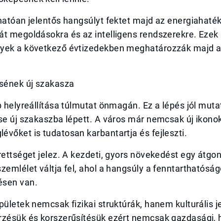
hatóan jelentős hangsúlyt fektet majd az energiahaté
át megoldásokra és az intelligens rendszerekre. Ezek
yek a következő évtizedekben meghatározzák majd a
ésének új szakasza
b helyreállítása túlmutat önmagán. Ez a lépés jól muta
se új szakaszba lépett. A város már nemcsak új ikonok
vőket is tudatosan karbantartja és fejleszti.
rettséget jelez. A kezdeti, gyors növekedést egy átgo
zemlélet váltja fel, ahol a hangsúly a fenntarthatósá
ésen van.
pületek nemcsak fizikai struktúrák, hanem kulturális je
rzésük és korszerűsítésük ezért nemcsak gazdasági,