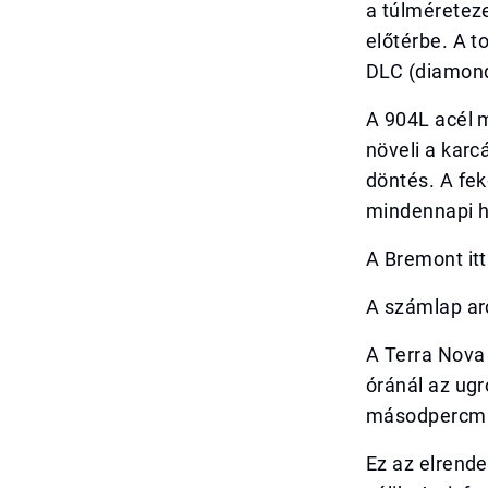
a túlméreteze
előtérbe. A t
DLC (diamond-
A 904L acél 
növeli a karc
döntés. A fek
mindennapi ha
A Bremont itt
A számlap arc
A Terra Nova 
óránál az ugr
másodpercmut
Ez az elrende