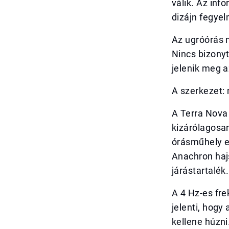
válik. Az inf
dizájn fegyel
Az ugróórás 
Nincs bizony
jelenik meg a
A szerkezet:
A Terra Nova
kizárólagosan
órásműhely el
Anachron haj
járástartalék.
A 4 Hz-es fre
jelenti, hogy 
kellene húzn