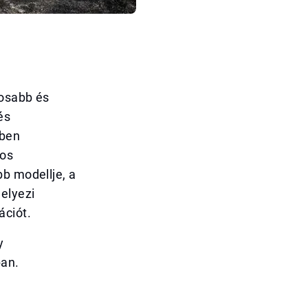
yosabb és
és
tben
tos
bb modellje, a
elyezi
ációt.
y
ban.