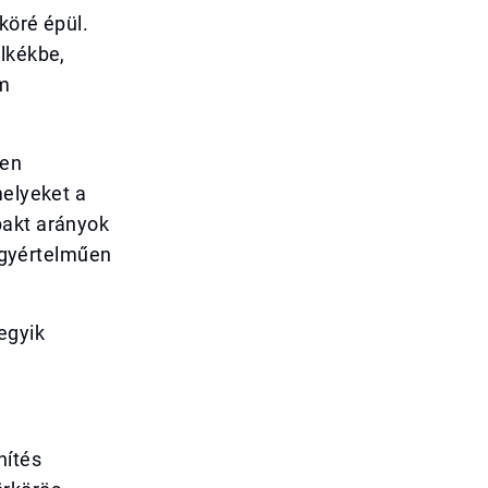
köré épül.
ülkékbe,
em
ben
melyeket a
pakt arányok
 egyértelműen
egyik
nítés