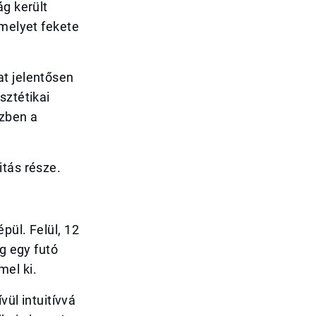
ág került
amelyet fekete
at jelentősen
sztétikai
özben a
itás része.
pül. Felül, 12
g egy futó
el ki.
vül intuitívvá