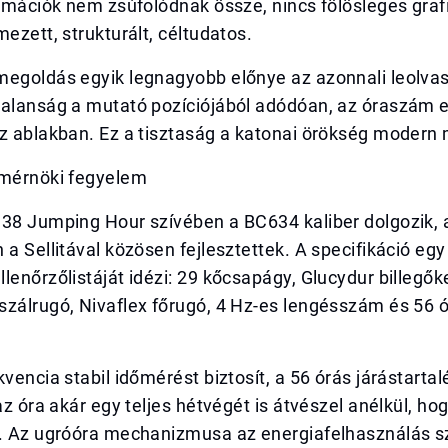
ormációk nem zsúfolódnak össze, nincs fölösleges graf
mezett, strukturált, céltudatos.
megoldás egyik legnagyobb előnye az azonnali leolva
talanság a mutató pozíciójából adódóan, az óraszám
z ablakban. Ez a tisztaság a katonai örökség modern 
 mérnöki fegyelem
 38 Jumping Hour szívében a BC634 kaliber dolgozik,
 a Sellitával közösen fejlesztettek. A specifikáció eg
lenőrzőlistáját idézi: 29 kőcsapágy, Glucydur billegők
szálrugó, Nivaflex főrugó, 4 Hz-es lengésszám és 56 
kvencia stabil időmérést biztosít, a 56 órás járástartal
az óra akár egy teljes hétvégét is átvészel anélkül, hog
i. Az ugróóra mechanizmusa az energiafelhasználás 