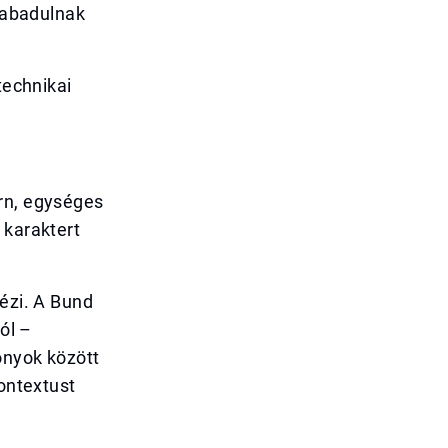
szabadulnak
technikai
ern, egységes
 karaktert
dézi. A Bund
ól –
onyok között
kontextust