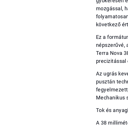
gyökeresen e
mozgással, h
folyamatosan
következő ér
Ez a formátum
népszerűvé, 
Terra Nova 38
precizitássa
Az ugrás kev
pusztán techn
fegyelmezett,
Mechanikus s
Tok és anyag
A 38 millimé