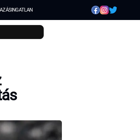
AZÁS
INGATLAN
z
tás