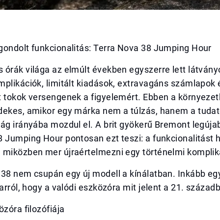
gondolt funkcionalitás: Terra Nova 38 Jumping Hour
 órák világa az elmúlt években egyszerre lett látván
plikációk, limitált kiadások, extravagáns számlapok 
t tokok versengenek a figyelemért. Ebben a környeze
dekes, amikor egy márka nem a túlzás, hanem a tuda
ág irányába mozdul el. A brit gyökerű Bremont legúja
 Jumping Hour pontosan ezt teszi: a funkcionalitást h
 miközben mer újraértelmezni egy történelmi komplik
 38 nem csupán egy új modell a kínálatban. Inkább eg
 arról, hogy a valódi eszközóra mit jelent a 21. század
özóra filozófiája