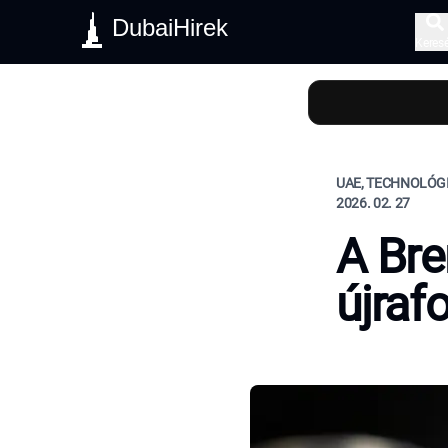
DubaiHirek
Keres
UAE, TECHNOLÓG
2026. 02. 27
A Bre
újraf