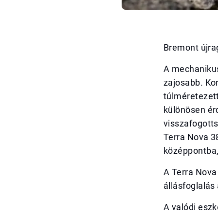
Bremont újra
A mechanikus
zajosabb. Kom
túlméretezet
különösen ér
visszafogotts
Terra Nova 38
középpontba,
A Terra Nova
állásfoglalás
A valódi eszk