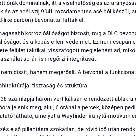
tt órák dominálnak, itt a viselhetőség és az arányoss
ok és az acél szíj 904L rozsdamentes acélból készül, 
like carbon) bevonattal láttak el.
magasabb korrózióállóságot biztosít, míg a DLC bevon
állóságot és a kopás elleni védelmet. Ez nem csupán e
ete felület taktikai, visszafogott megjelenést ad, mik
sználat során is megőrzi integritását.
 nem díszít, hanem megerősít. A bevonat a funkcional
hitektúrája: tisztaság és struktúra
38 számlapja három vertikálisan elrendezett ablakra é
óóra jelenik meg, alul, 6 óránál a percek, középen pedi
ató látható, amelyet a Wayfinder iránytű-motívum em
zés első pillantásra szokatlan, de rövid idő után rendkí