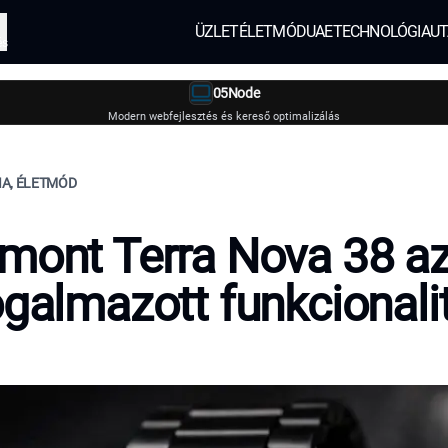
ÜZLET
ÉLETMÓD
UAE
TECHNOLÓGIA
UT
és
05Node
Modern webfejlesztés és kereső optimalizálás
IA, ÉLETMÓD
mont Terra Nova 38 a
ogalmazott funkcionali