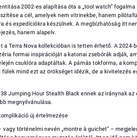
ntitása 2002-es alapítása óta a „tool watch” fogalma 
szítése a cél, amelyek nem vitrinekbe, hanem pilótaf
a és expedíciókra készülnek. A megbízhatóság itt n
ejezés, hanem alapelv.
t a Terra Nova kollekcióban is tetten érhető. A 2024-
éria formai inspirációját a katonai zsebórák adják, a
elején csuklóra adaptáltak. A párnás tokforma, a kom
tt fülek mind ezt az örökséget idézik, de a kivitelezés
 38 Jumping Hour Stealth Black ennek az iránynak az 
bb megnyilvánulása.
komplikáció új értelmezése
– vagy történelmi nevén „montre à guichet” – megjele