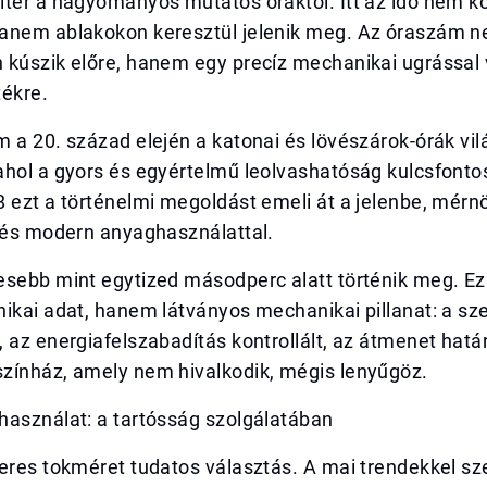
ltér a hagyományos mutatós óráktól. Itt az idő nem k
anem ablakokon keresztül jelenik meg. Az óraszám 
 kúszik előre, hanem egy precíz mechanikai ugrással 
tékre.
 a 20. század elején a katonai és lövészárok-órák vil
ahol a gyors és egyértelmű leolvashatóság kulcsfonto
 ezt a történelmi megoldást emeli át a jelenbe, mérn
l és modern anyaghasználattal.
esebb mint egytized másodperc alatt történik meg. E
ikai adat, hanem látványos mechanikai pillanat: a sz
 az energiafelszabadítás kontrollált, az átmenet hatá
zínház, amely nem hivalkodik, mégis lenyűgöz.
használat: a tartósság szolgálatában
teres tokméret tudatos választás. A mai trendekkel s