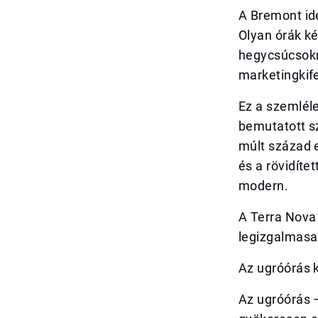
A Bremont ide
Olyan órák ké
hegycsúcsokr
marketingkif
Ez a szemléle
bemutatott sz
múlt század 
és a rövidíte
modern.
A Terra Nova
legizgalmasa
Az ugróórás 
Az ugróórás 