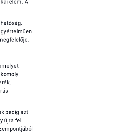
ikai elem. A
shatóság.
 egyértelműen
megfelelője.
 amelyet
y komoly
erék,
órás
ék pedig azt
y újra fel
szempontjából