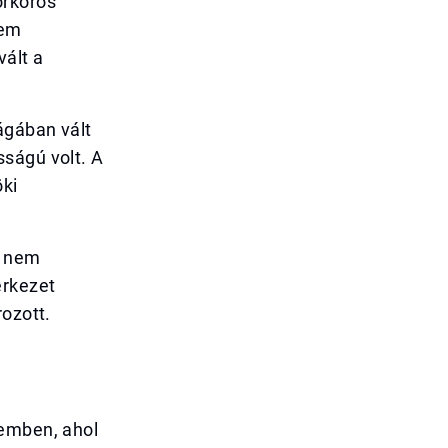
örkörös
nem
vált a
ágában vált
sságú volt. A
öki
z nem
erkezet
rozott.
zemben, ahol