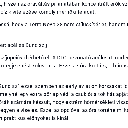
nt, hiszen az óraváltás pillanatában koncentrált erők 
ecíz kivitelezése komoly mérnöki feladat.
ágossá, hogy a Terra Nova 38 nem stíluskísérlet, hanem 
er: acél és Bund szíj
 szíjopcióval érhető el. A DLC-bevonatú acélcsat mod
 megjelenést kölcsönöz. Ezzel az óra kortárs, urbánus
Bund szíj ezzel szemben az early aviation korszakát i
amelynél egy extra bőrlap védi a csuklót a tok hátlapját
lóták számára készült, hogy extrém hőmérsékleti visz
legyen a viselés. Ezzel az opcióval az óra történelmi 
 praktikus előnyöket is kínál.