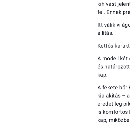
kihívást jele
fel. Ennek pr
Itt válik vil
állítás.
Kettős karakt
A modell két
és határozott
kap.
A fekete bőr 
kialakítás – 
eredetileg pi
is komfortos 
kap, miközben