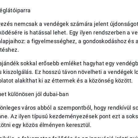
églátóiparra
ezés nemcsak a vendégek számára jelent újdonságo
ödésére is hatással lehet. Egy ilyen rendszerben a v
 alapjaihoz: a figyelmességhez, a gondoskodáshoz és 
téshez.
 ajándék sokkal erősebb emléket hagyhat egy vendégb
iszolgálás. Ez hosszú távon növelheti a vendégek loj
olatot alakíthat ki az éttermek és a közönség között.
et különösen jól dubai-ban
önleges város abból a szempontból, hogy rendkívül so
enne. Az ilyen típusú kezdeményezések pont ezt a sok
kötni egy közös élményen keresztül.