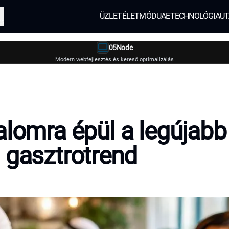
ÜZLET
ÉLETMÓD
UAE
TECHNOLÓGIA
UT
és
05Node
Modern webfejlesztés és kereső optimalizálás
alomra épül a legújabb
 gasztrotrend