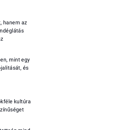
t, hanem az
endéglátás
az
en, mint egy
alitását, és
kféle kultúra
színűséget