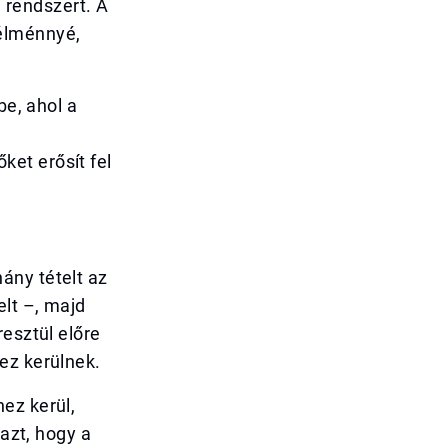
a rendszert. A
 élménnyé,
be, ahol a
et erősít fel
ány tételt az
elt –, majd
resztül előre
ez kerülnek.
ez kerül,
 azt, hogy a