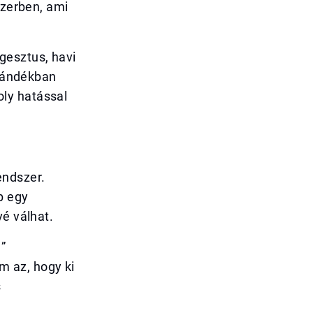
szerben, ami
gesztus, havi
ajándékban
ly hatással
endszer.
b egy
vé válhat.
”
m az, hogy ki
s