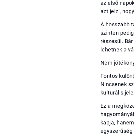
az első napok
azt jelzi, ho
A hosszabb t
szinten pedig
részesül. Bá
lehetnek a vá
Nem jótékony
Fontos külön
Nincsenek szi
kulturális je
Ez a megközel
hagyományáho
kapja, hanem
egyszerűség t