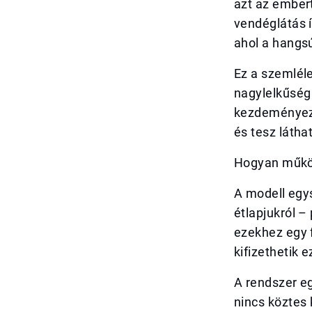
azt az embert
vendéglátás 
ahol a hangs
Ez a szemléle
nagylelkűség
kezdeményezé
és tesz láth
Hogyan működ
A modell egy
étlapjukról –
ezekhez egy f
kifizethetik 
A rendszer eg
nincs köztes 