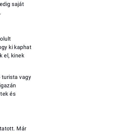
edig saját
.
olult
ogy ki kaphat
 el, kinek
 turista vagy
 igazán
tek és
tatott. Már