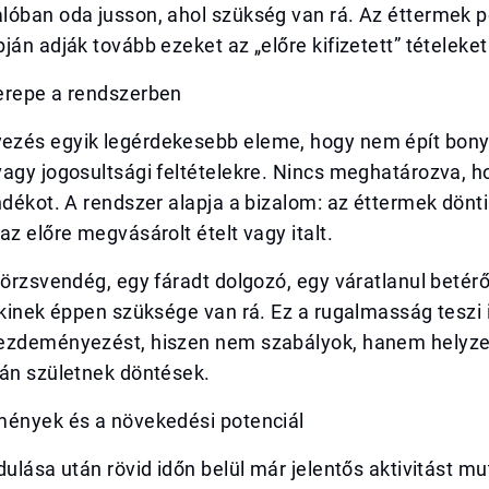
lóban oda jusson, ahol szükség van rá. Az éttermek p
ján adják tovább ezeket az „előre kifizetett” tételeket
erepe a rendszerben
zés egyik legérdekesebb eleme, hogy nem épít bony
agy jogosultsági feltételekre. Nincs meghatározva, h
ndékot. A rendszer alapja a bizalom: az éttermek döntik
az előre megvásárolt ételt vagy italt.
törzsvendég, egy fáradt dolgozó, egy váratlanul betérő
akinek éppen szüksége van rá. Ez a rugalmasság teszi
ezdeményezést, hiszen nem szabályok, hanem helyze
ján születnek döntések.
mények és a növekedési potenciál
dulása után rövid időn belül már jelentős aktivitást mu