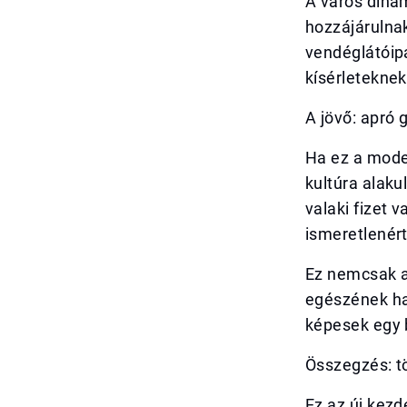
A város dinam
hozzájárulnak
vendéglátóipa
kísérleteknek
A jövő: apró 
Ha ez a model
kultúra alaku
valaki fizet 
ismeretlenért
Ez nemcsak a
egészének ha
képesek egy 
Összegzés: t
Ez az új kezd