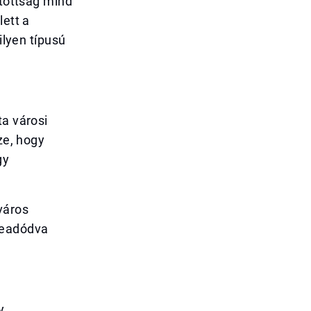
itottság mind
lett a
ilyen típusú
ta városi
ze, hogy
gy
város
zeadódva
y