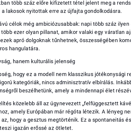
ban több száz előre kifizetett tétel jelent meg a rend
gy a lakosok nyitottak erre az újfajta gondolkodásra.
ávú célok még ambiciózusabbak: napi több száz ilyen 
 több ezer olyan pillanat, amikor valaki egy váratlan 
r ezek apró dolgoknak tűnhetnek, összességében komo
ros hangulatára.
ság, hanem kulturális jelenség
bség, hogy ez a modell nem klasszikus jótékonysági r
gorú kategóriák, nincs adminisztratív elbírálás. Inkáb
lenségről beszélhetünk, amely a mindennapi élet részé
ítés közelebb áll az úgynevezett „felfüggesztett kávé
z, amely Európában már régóta létezik. A lényeg ne
 az, hogy a gesztus megtörténik. Ez a spontaneitás é
eszi igazán erőssé az ötletet.