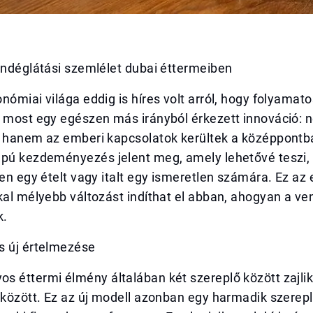
endéglátási szemlélet dubai éttermeiben
nómiai világa eddig is híres volt arról, hogy folyama
 most egy egészen más irányból érkezett innováció: n
, hanem az emberi kapcsolatok kerültek a középpontba
apú kezdeményezés jelent meg, amely lehetővé teszi, 
sen egy ételt vagy italt egy ismeretlen számára. Ez az
kal mélyebb változást indíthat el abban, ahogyan a ve
k.
s új értelmezése
 éttermi élmény általában két szereplő között zajlik
 között. Ez az új modell azonban egy harmadik szerepl