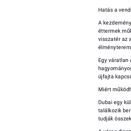
Hatás a vend
A kezdemény
éttermek műk
visszatér az
élményterem
Egy váratlan
hagyományos k
újfajta kapcs
Miért működh
Dubai egy kül
találkozik b
tudják össze