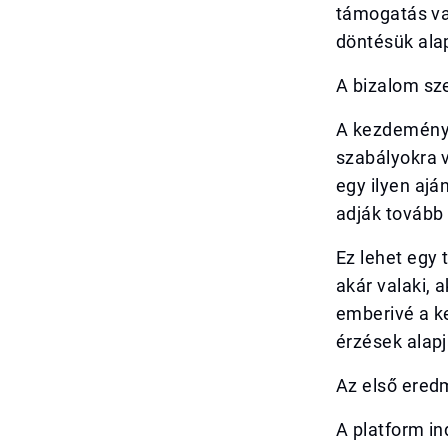
támogatás va
döntésük alap
A bizalom sz
A kezdeménye
szabályokra v
egy ilyen ajá
adják tovább 
Ez lehet egy 
akár valaki, 
emberivé a k
érzések alap
Az első ered
A platform in