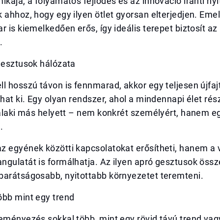
ikája, a folyamatos fejlődés és az innováció iránti ny
 ahhoz, hogy egy ilyen ötlet gyorsan elterjedjen. Emel
r is kiemelkedően erős, így ideális terepet biztosít az 
.
gesztusok hálózata
l hosszú távon is fennmarad, akkor egy teljesen újfaj
lhat ki. Egy olyan rendszer, ahol a mindennapi élet rés
valaki más helyett – nem konkrét személyért, hanem e
.
z egyének közötti kapcsolatokat erősítheti, hanem a 
ngulatát is formálhatja. Az ilyen apró gesztusok öss
barátságosabb, nyitottabb környezetet teremteni.
öbb mint egy trend
eményezés sokkal több, mint egy rövid távú trend vag