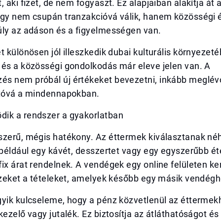
, aki fizet, de nem fogyaszt. Ez alapjaiban alakítja át 
így nem csupán tranzakcióvá válik, hanem közösségi
úly az adáson és a figyelmességen van.
t különösen jól illeszkedik dubai kulturális környezeté
 és a közösségi gondolkodás már eleve jelen van. A
s nem próbál új értékeket bevezetni, inkább meglévők
atóvá a mindennapokban.
ik a rendszer a gyakorlatban
szerű, mégis hatékony. Az éttermek kiválasztanak néh
 például egy kávét, desszertet vagy egy egyszerűbb ét
ix árat rendelnek. A vendégek egy online felületen ke
ezeket a tételeket, amelyek később egy másik vendégh
yik kulcseleme, hogy a pénz közvetlenül az éttermekh
kezelő vagy jutalék. Ez biztosítja az átláthatóságot és