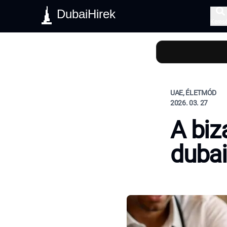
DubaiHirek
Keres
UAE, ÉLETMÓD
2026. 03. 27
A biz
dubai