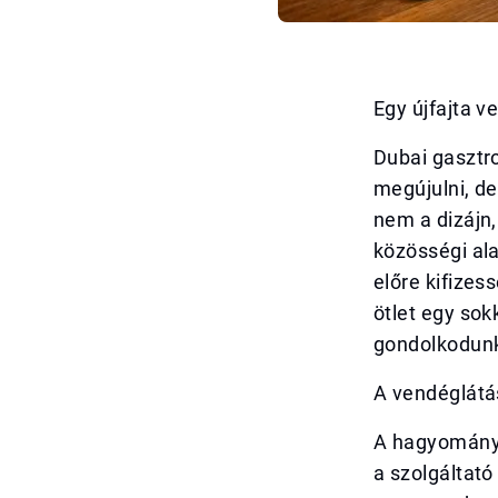
Egy újfajta v
Dubai gasztro
megújulni, de
nem a dizájn
közösségi al
előre kifizes
ötlet egy sok
gondolkodun
A vendéglátá
A hagyományos
a szolgáltató