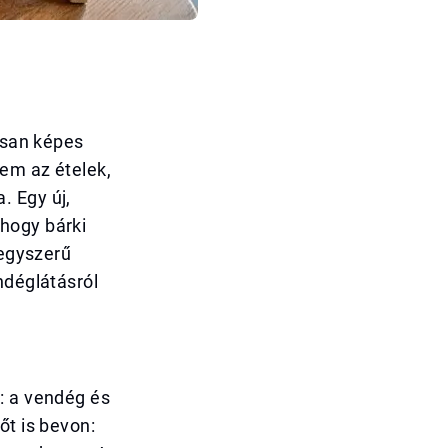
tosan képes
em az ételek,
. Egy új,
hogy bárki
 egyszerű
ndéglátásról
: a vendég és
őt is bevon: