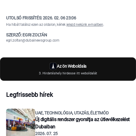
UTOLSÓ FRISSÍTÉS:
2026. 02. 06 23:06
Ha hibát találsz ezen az oldalon, kérlek
jelezd nekünk e-mailben
.
SZERZŐ: EGRI ZOLTÁN
egri.zoltan@dubainewsgroup.com
Az ön Weboldala
3. Hirdetéshely hirdesse itt weboldalát
Legfrissebb hírek
UAE, TECHNOLÓGIA, UTAZÁS, ÉLETMÓD
Új digitális rendszer gyorsítja az útlevélkezelést
Dubaiban
2026. 07. 25