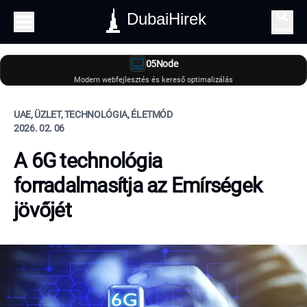
DubaiHirek
Keresés
05Node
Modern webfejlesztés és kereső optimalizálás
UAE, ÜZLET, TECHNOLÓGIA, ÉLETMÓD
2026. 02. 06
A 6G technológia
forradalmasítja az Emírségek
jövőjét