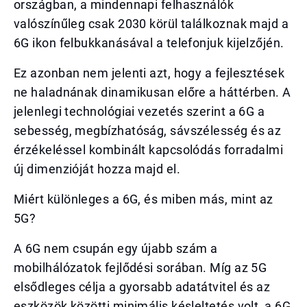
országban, a mindennapi felhasználók
valószínűleg csak 2030 körül találkoznak majd a
6G ikon felbukkanásával a telefonjuk kijelzőjén.
Ez azonban nem jelenti azt, hogy a fejlesztések
ne haladnának dinamikusan előre a háttérben. A
jelenlegi technológiai vezetés szerint a 6G a
sebesség, megbízhatóság, sávszélesség és az
érzékeléssel kombinált kapcsolódás forradalmi
új dimenzióját hozza majd el.
Miért különleges a 6G, és miben más, mint az
5G?
A 6G nem csupán egy újabb szám a
mobilhálózatok fejlődési sorában. Míg az 5G
elsődleges célja a gyorsabb adatátvitel és az
eszközök közötti minimális késleltetés volt, a 6G