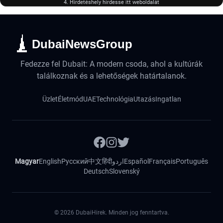
4. Hirdetéshely hirdesse itt weboldalát
DubaiNewsGroup
Fedezze fel Dubait: A modern csoda, ahol a kultúrák
találkoznak és a lehetőségek határtalanok.
Üzlet
Életmód
UAE
Technológia
Utazás
Ingatlan
Magyar
English
Русский
中文
हिंदी
اردو
Español
Français
Português
Deutsch
Slovenský
©
2026
DubaiHirek. Minden jog fenntartva.