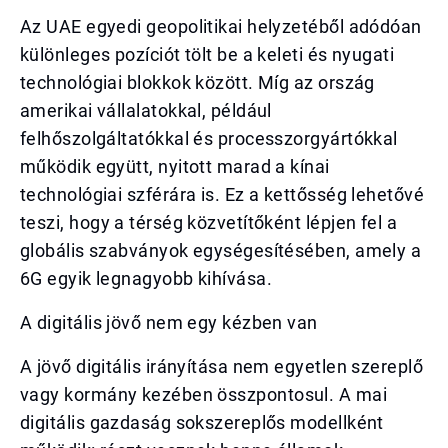
Az UAE egyedi geopolitikai helyzetéből adódóan
különleges pozíciót tölt be a keleti és nyugati
technológiai blokkok között. Míg az ország
amerikai vállalatokkal, például
felhőszolgáltatókkal és processzorgyártókkal
működik együtt, nyitott marad a kínai
technológiai szférára is. Ez a kettősség lehetővé
teszi, hogy a térség közvetítőként lépjen fel a
globális szabványok egységesítésében, amely a
6G egyik legnagyobb kihívása.
A digitális jövő nem egy kézben van
A jövő digitális irányítása nem egyetlen szereplő
vagy kormány kezében összpontosul. A mai
digitális gazdaság sokszereplős modellként