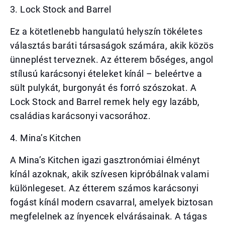
3. Lock Stock and Barrel
Ez a kötetlenebb hangulatú helyszín tökéletes
választás baráti társaságok számára, akik közös
ünneplést terveznek. Az étterem bőséges, angol
stílusú karácsonyi ételeket kínál – beleértve a
sült pulykát, burgonyát és forró szószokat. A
Lock Stock and Barrel remek hely egy lazább,
családias karácsonyi vacsorához.
4. Mina’s Kitchen
A Mina’s Kitchen igazi gasztronómiai élményt
kínál azoknak, akik szívesen kipróbálnak valami
különlegeset. Az étterem számos karácsonyi
fogást kínál modern csavarral, amelyek biztosan
megfelelnek az ínyencek elvárásainak. A tágas