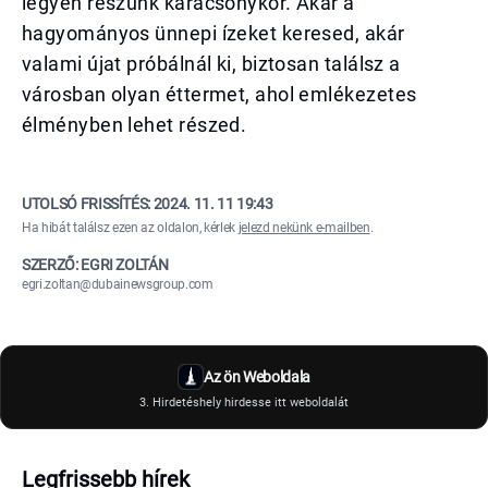
legyen részünk karácsonykor. Akár a
hagyományos ünnepi ízeket keresed, akár
valami újat próbálnál ki, biztosan találsz a
városban olyan éttermet, ahol emlékezetes
élményben lehet részed.
UTOLSÓ FRISSÍTÉS:
2024. 11. 11 19:43
Ha hibát találsz ezen az oldalon, kérlek
jelezd nekünk e-mailben
.
SZERZŐ: EGRI ZOLTÁN
egri.zoltan@dubainewsgroup.com
Az ön Weboldala
3. Hirdetéshely hirdesse itt weboldalát
Legfrissebb hírek