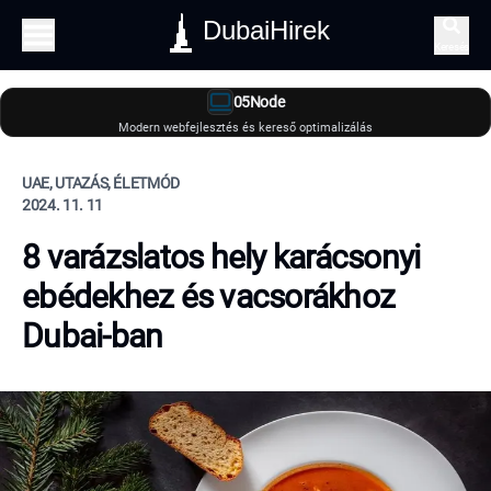
DubaiHirek
Keresés
05Node
Modern webfejlesztés és kereső optimalizálás
UAE, UTAZÁS, ÉLETMÓD
2024. 11. 11
8 varázslatos hely karácsonyi
ebédekhez és vacsorákhoz
Dubai-ban