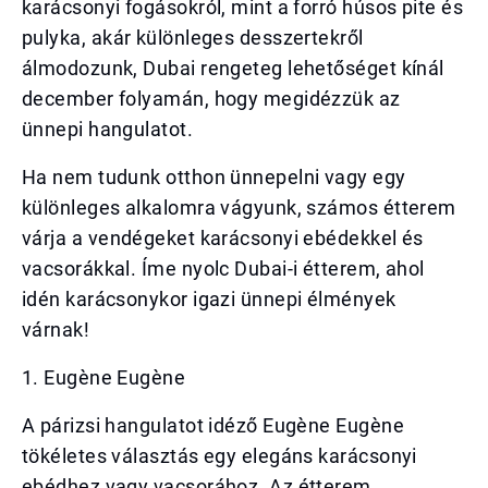
karácsonyi fogásokról, mint a forró húsos pite és
pulyka, akár különleges desszertekről
álmodozunk, Dubai rengeteg lehetőséget kínál
december folyamán, hogy megidézzük az
ünnepi hangulatot.
Ha nem tudunk otthon ünnepelni vagy egy
különleges alkalomra vágyunk, számos étterem
várja a vendégeket karácsonyi ebédekkel és
vacsorákkal. Íme nyolc Dubai-i étterem, ahol
idén karácsonykor igazi ünnepi élmények
várnak!
1. Eugène Eugène
A párizsi hangulatot idéző Eugène Eugène
tökéletes választás egy elegáns karácsonyi
ebédhez vagy vacsorához. Az étterem