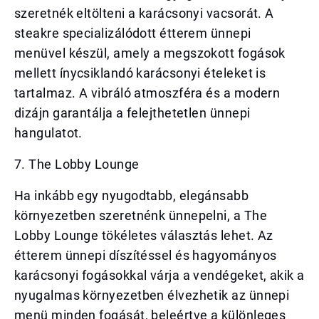
szeretnék eltölteni a karácsonyi vacsorát. A
steakre specializálódott étterem ünnepi
menüvel készül, amely a megszokott fogások
mellett ínycsiklandó karácsonyi ételeket is
tartalmaz. A vibráló atmoszféra és a modern
dizájn garantálja a felejthetetlen ünnepi
hangulatot.
7. The Lobby Lounge
Ha inkább egy nyugodtabb, elegánsabb
környezetben szeretnénk ünnepelni, a The
Lobby Lounge tökéletes választás lehet. Az
étterem ünnepi díszítéssel és hagyományos
karácsonyi fogásokkal várja a vendégeket, akik a
nyugalmas környezetben élvezhetik az ünnepi
menü minden fogását, beleértve a különleges