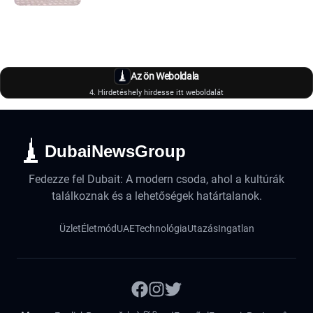
Az ön Weboldala
4. Hirdetéshely hirdesse itt weboldalát
DubaiNewsGroup
Fedezze fel Dubait: A modern csoda, ahol a kultúrák
találkoznak és a lehetőségek határtalanok.
Üzlet
Életmód
UAE
Technológia
Utazás
Ingatlan