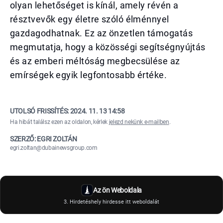
olyan lehetőséget is kínál, amely révén a
résztvevők egy életre szóló élménnyel
gazdagodhatnak. Ez az önzetlen támogatás
megmutatja, hogy a közösségi segítségnyújtás
és az emberi méltóság megbecsülése az
emírségek egyik legfontosabb értéke.
UTOLSÓ FRISSÍTÉS:
2024. 11. 13 14:58
Ha hibát találsz ezen az oldalon, kérlek
jelezd nekünk e-mailben
.
SZERZŐ: EGRI ZOLTÁN
egri.zoltan@dubainewsgroup.com
Az ön Weboldala
3. Hirdetéshely hirdesse itt weboldalát