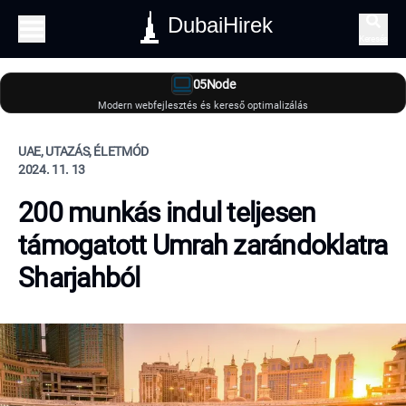
DubaiHirek
Keresés
05Node
Modern webfejlesztés és kereső optimalizálás
UAE, UTAZÁS, ÉLETMÓD
2024. 11. 13
200 munkás indul teljesen
támogatott Umrah zarándoklatra
Sharjahból