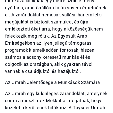
munkavállalóknak egy életre szóló élményt
nyújtson, amit önállóan talán sosem érhetnének
el. A zarándoklat nemcsak vallási, hanem lelki
megújulást is biztosít számukra, és újra
emlékezteti őket arra, hogy a közösségük nem
feledkezik meg róluk. Az Egyesült Arab
Emírségekben az ilyen jellegű támogatási
programok kiemelkedően fontosak, hiszen
számos alacsony keresetű munkás él és
dolgozik az országban, akik gyakran távol
vannak a családjuktól és hazájuktól.
Az Umrah Jelentősége a Munkások Számára
Az Umrah egy különleges zarándoklat, amelynek
során a muszlimok Mekkába látogatnak, hogy
közelebb kerüljenek hitükhöz. A Tayseer Umrah