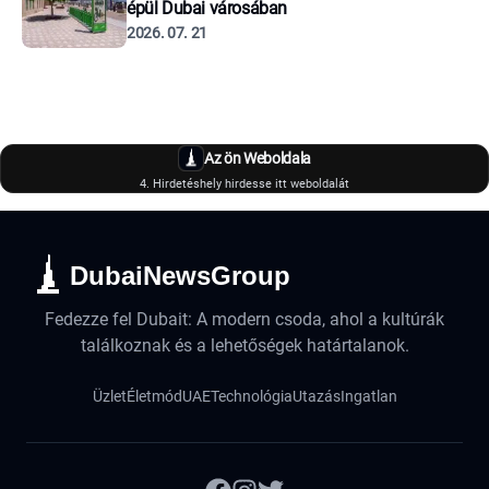
épül Dubai városában
2026. 07. 21
Az ön Weboldala
4. Hirdetéshely hirdesse itt weboldalát
DubaiNewsGroup
Fedezze fel Dubait: A modern csoda, ahol a kultúrák
találkoznak és a lehetőségek határtalanok.
Üzlet
Életmód
UAE
Technológia
Utazás
Ingatlan