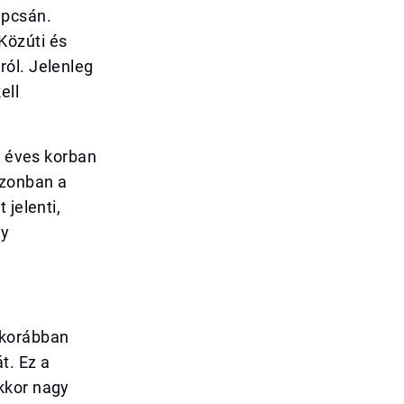
apcsán.
Közúti és
ról. Jelenleg
ell
l éves korban
 Azonban a
 jelenti,
ny
 korábban
t. Ez a
kkor nagy