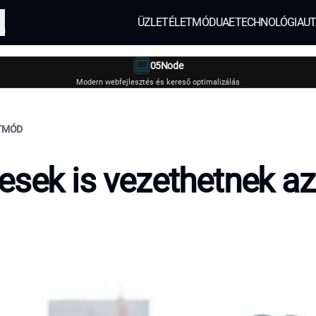
ÜZLET
ÉLETMÓD
UAE
TECHNOLÓGIA
UT
és
05Node
Modern webfejlesztés és kereső optimalizálás
ETMÓD
esek is vezethetnek a