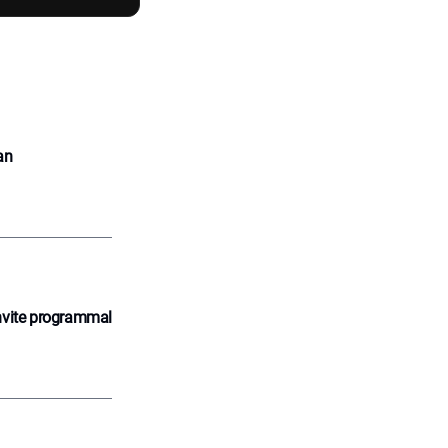
an
nvite programmal