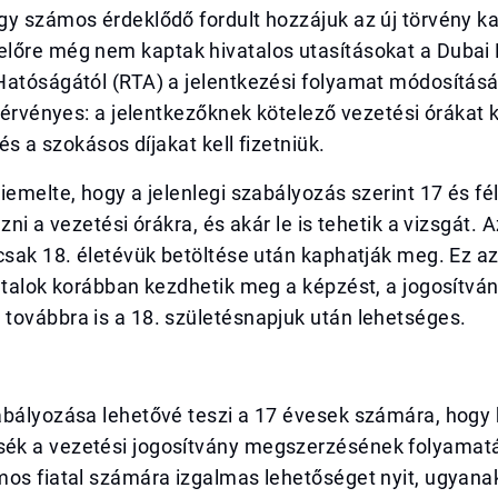
gy számos érdeklődő fordult hozzájuk az új törvény k
lőre még nem kaptak hivatalos utasításokat a Dubai 
Hatóságától (RTA) a jelentkezési folyamat módosításá
s érvényes: a jelentkezőknek kötelező vezetési órákat k
 és a szokásos díjakat kell fizetniük.
iemelte, hogy a jelenlegi szabályozás szerint 17 és fé
ezni a vezetési órákra, és akár le is tehetik a vizsgát.
csak 18. életévük betöltése után kaphatják meg. Ez azt
atalok korábban kezdhetik meg a képzést, a jogosítvá
továbbra is a 18. születésnapjuk után lehetséges.
abályozása lehetővé teszi a 17 évesek számára, hogy
k a vezetési jogosítvány megszerzésének folyamatá
mos fiatal számára izgalmas lehetőséget nyit, ugyana