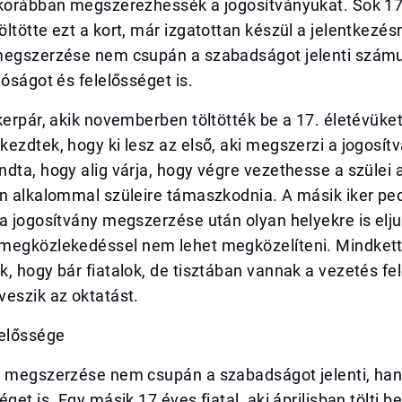
 korábban megszerezhessék a jogosítványukat. Sok 17
ltötte ezt a kort, már izgatottan készül a jelentkezés
megszerzése nem csupán a szabadságot jelenti szám
lóságot és felelősséget is.
kerpár, akik novemberben töltötték be a 17. életévüket
ezdtek, hogy ki lesz az első, aki megszerzi a jogosítv
dta, hogy alig várja, hogy végre vezethesse a szülei a
n alkalommal szüleire támaszkodnia. A másik iker ped
a jogosítvány megszerzése után olyan helyekre is elju
megközlekedéssel nem lehet megközelíteni. Mindket
, hogy bár fiatalok, de tisztában vannak a vezetés fe
eszik az oktatást.
lelőssége
y megszerzése nem csupán a szabadságot jelenti, ha
get is. Egy másik 17 éves fiatal, aki áprilisban tölti be