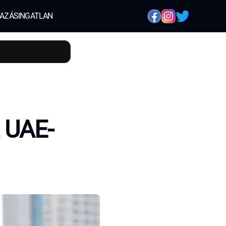
AZÁS
INGATLAN
z UAE-