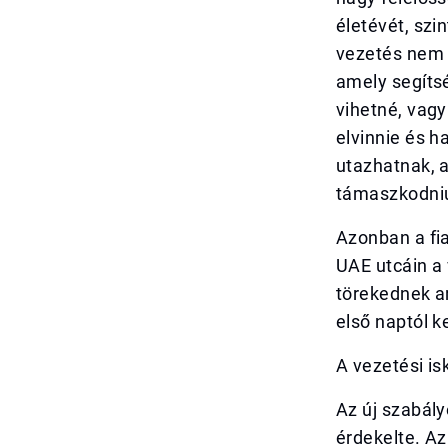
életévét, szi
vezetés nem 
amely segítsé
vihetné, vagy
elvinnie és h
utazhatnak, 
támaszkodni
Azonban a fi
UAE utcáin a 
törekednek a
első naptól 
A vezetési is
Az új szabály
érdekelte. Az