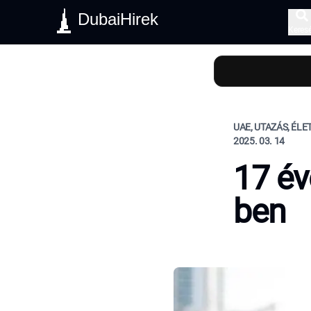
DubaiHirek
Keres
UAE, UTAZÁS, ÉL
2025. 03. 14
17 év
ben