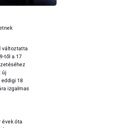
hetnek
 változtatta
-től a 17
vezetéséhez
 új
 eddigi 18
ára izgalmas
r évek óta