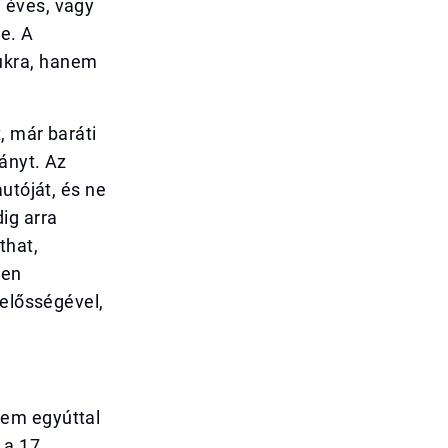
 éves, vagy
re. A
ukra, hanem
, már baráti
ányt. Az
utóját, és ne
ig arra
that,
ten
lelősségével,
nem egyúttal
 a 17.