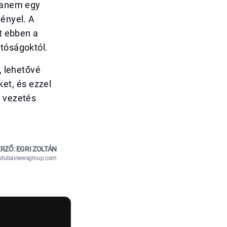
 hanem egy
gényel. A
at ebben a
atóságoktól.
, lehetővé
et, és ezzel
s vezetés
RZŐ: EGRI ZOLTÁN
n@dubainewsgroup.com