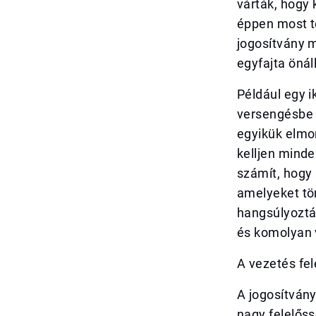
várták, hogy
éppen most tö
jogosítvány 
egyfajta önál
Például egy i
versengésbe k
egyikük elmon
kelljen minde
számít, hogy 
amelyeket tö
hangsúlyozták
és komolyan v
A vezetés fe
A jogosítván
nagy felelőssé