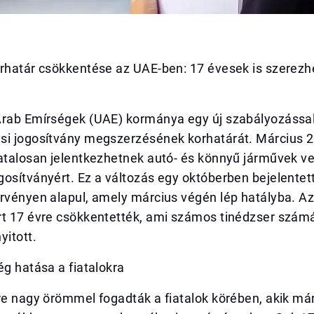
orhatár csökkentése az UAE-ben: 17 évesek is szerez
Arab Emírségek (UAE) kormánya egy új szabályozással
si jogosítvány megszerzésének korhatárát. Március 29
vatalosan jelentkezhetnek autó- és könnyű járművek 
osítványért. Ez a változás egy októberben bejelentett
rvényen alapul, amely március végén lép hatályba. Az
rt 17 évre csökkentették, ami számos tinédzser szám
yitott.
ég hatása a fiatalokra
re nagy örömmel fogadták a fiatalok körében, akik má