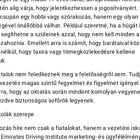
ntén alig várja, hogy jelentkezhessen a jogosítványért
csupán egy hobbi vagy szórakozás, hanem egy olyan
gével önállóbbá válhat. Például szeretné, ha a húgát 
 segíthetne a szüleinek azzal, hogy nem kell minden 
azahoznia. Emellett arra is számít, hogy barátaival kö
anélkül, hogy taxira vagy tömegközlekedésre kellene
uk.
atalok nem feledkeznek meg a felelősségről sem. Tudj
vezetés magas szintű fegyelmet és figyelmet igényel. 
rra, hogy az oktatás során mindent komolyan vegyene
kezdve biztonságos sofőrök legyenek.
kolák szerepe
ozás híre nem csak a fiatalokat, hanem a vezetési isko
 Emirates Driving Institute marketing- és ügyfélélmén