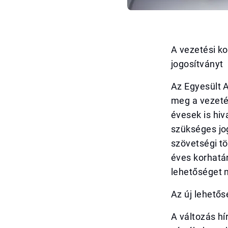
A vezetési k
jogosítványt
Az Egyesült 
meg a vezeté
évesek is hi
szükséges jog
szövetségi tö
éves korhatá
lehetőséget n
Az új lehetős
A változás hí