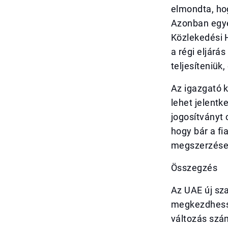
elmondta, ho
Azonban egye
Közlekedési 
a régi eljárá
teljesíteniük,
Az igazgató k
lehet jelentk
jogosítványt 
hogy bár a fi
megszerzése 
Összegzés
Az UAE új sz
megkezdhessé
változás szá