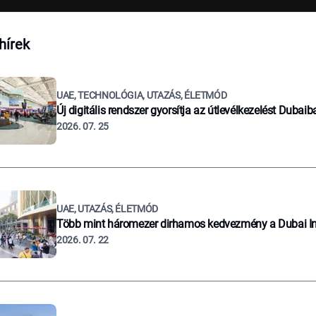
hírek
UAE, TECHNOLÓGIA, UTAZÁS, ÉLETMÓD
Új digitális rendszer gyorsítja az útlevélkezelést Dubaib
2026. 07. 25
UAE, UTAZÁS, ÉLETMÓD
Több mint háromezer dirhamos kedvezmény a Dubai I
2026. 07. 22