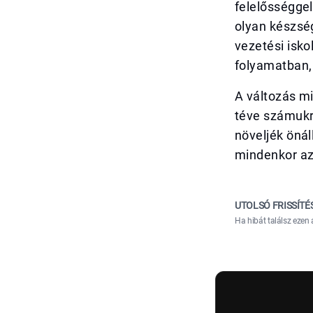
felelősséggel
olyan készség
vezetési isko
folyamatban, 
A változás mi
téve számukr
növeljék önál
mindenkor az
UTOLSÓ FRISSÍTÉ
Ha hibát találsz ezen 