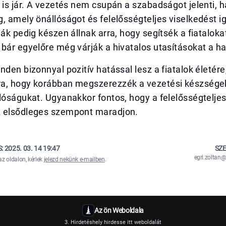
 is jár. A vezetés nem csupán a szabadságot jelenti,
, amely önállóságot és felelősségteljes viselkedést i
lák pedig készen állnak arra, hogy segítsék a fiatalok
bár egyelőre még várják a hivatalos utasításokat a h
nden bizonnyal pozitív hatással lesz a fiatalok életére
a, hogy korábban megszerezzék a vezetési készségek
lóságukat. Ugyanakkor fontos, hogy a felelősségtelje
 elsődleges szempont maradjon.
S:
2025. 03. 14 19:47
SZE
egri.zolta
az oldalon, kérlek
jelezd nekünk e-mailben
.
Az ön Weboldala
3. Hirdetéshely hirdesse itt weboldalát